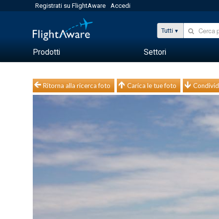
Registrati su FlightAware
Accedi
Tutti
Prodotti
Settori
Ritorna alla ricerca foto
Carica le tue foto
Condivid