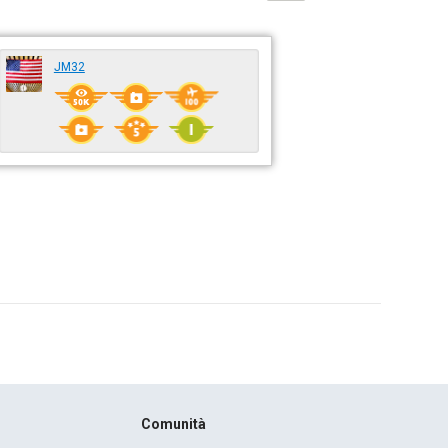
JM32
Comunità