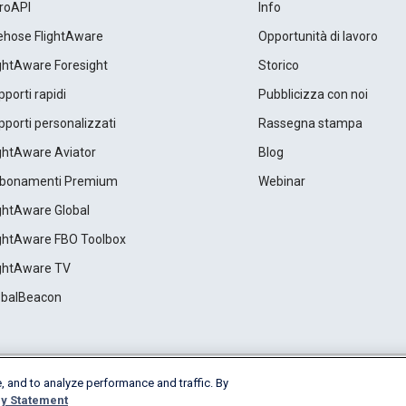
roAPI
Info
rehose FlightAware
Opportunità di lavoro
ightAware Foresight
Storico
porti rapidi
Pubblicizza con noi
porti personalizzati
Rassegna stampa
ightAware Aviator
Blog
bonamenti Premium
Webinar
ightAware Global
ightAware FBO Toolbox
ightAware TV
obalBeacon
, and to analyze performance and traffic. By
Cookie Settings
y Statement