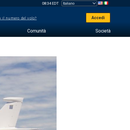
08:34 EDT
Accedi
 il numero del volo?
Comunità
Società