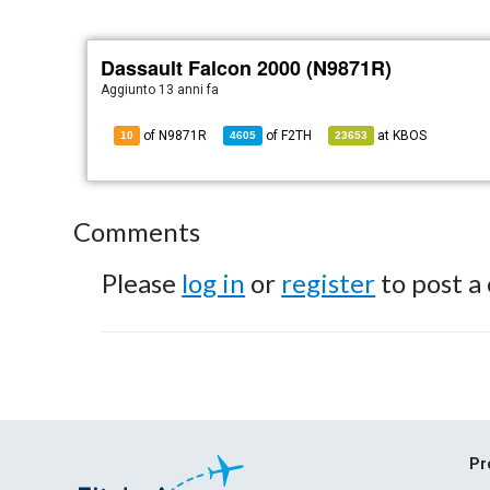
Dassault Falcon 2000 (N9871R)
Aggiunto
13 anni fa
of N9871R
of
F2TH
at
KBOS
10
4605
23653
Comments
Please
log in
or
register
to post a
Pr