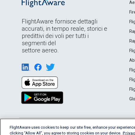
Ae
Fi
FlightAware fornisce dettagli
Fl
accurati, in tempo reale, storici e
Rap
predittivi dei voli per tutti i
Rap
segmenti del
settore aereo.
Fl
Ab
Fl
Fl
Fl
Gl
English (USA)
FlightAware uses cookies to keep our site free, enhance your experience
2026 FlightAware
Terms of Use
Privacy
clicking “Allow All”, you agree to storing cookies on your device.
Privac