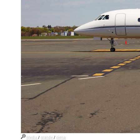
Media
/
grande
/
piena