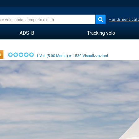
Hai dimenticato
ADS-B
Tracking volo
i
1
Voti (
5.00
Media) e
1.539
Visualizzazioni