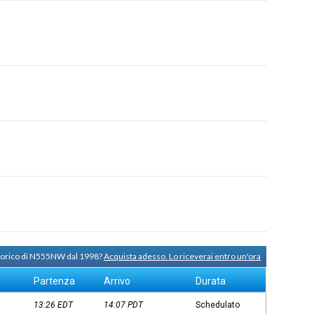
storico di N555NW dal 1998?
Acquista adesso. Lo riceverai entro un'ora
Partenza
Arrivo
Durata
13:26
EDT
14:07
PDT
Schedulato