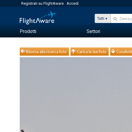
Registrati su FlightAware
Accedi
Tutti
Prodotti
Settori
Ritorna alla ricerca foto
Carica le tue foto
Condivid