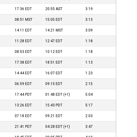
17:36
EDT
20:55
AST
3:19
08:51
MST
15:05
EDT
3:13
14:11
EDT
14:21
MST
3:09
11:28
EDT
12:47
EDT
1:18
08:53
EDT
10:12
EDT
1:18
17:38
EDT
18:51
EDT
1:13
14:44
EDT
16:07
EDT
1:23
06:59
EDT
09:15
EDT
2:15
17:44
PDT
01:48
EDT
(+1)
5:04
13:26
EDT
15:43
PDT
5:17
07:18
EDT
09:21
EDT
2:03
21:41
PDT
04:28
EDT
(+1)
3:47