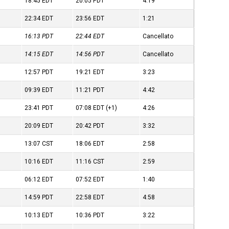
18:45
EDT
20:05
PDT
4:19
22:34
EDT
23:56
EDT
1:21
16:13
PDT
22:44
EDT
Cancellato
14:15
EDT
14:56
PDT
Cancellato
12:57
PDT
19:21
EDT
3:23
09:39
EDT
11:21
PDT
4:42
23:41
PDT
07:08
EDT
(+1)
4:26
20:09
EDT
20:42
PDT
3:32
13:07
CST
18:06
EDT
2:58
10:16
EDT
11:16
CST
2:59
06:12
EDT
07:52
EDT
1:40
14:59
PDT
22:58
EDT
4:58
10:13
EDT
10:36
PDT
3:22