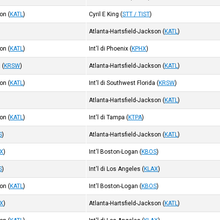
son
(
KATL
)
Cyril E King
(
STT / TIST
)
Atlanta-Hartsfield-Jackson
(
KATL
)
son
(
KATL
)
Int'l di Phoenix
(
KPHX
)
a
(
KRSW
)
Atlanta-Hartsfield-Jackson
(
KATL
)
son
(
KATL
)
Int'l di Southwest Florida
(
KRSW
)
Atlanta-Hartsfield-Jackson
(
KATL
)
son
(
KATL
)
Int'l di Tampa
(
KTPA
)
S
)
Atlanta-Hartsfield-Jackson
(
KATL
)
X
)
Int'l Boston-Logan
(
KBOS
)
S
)
Int'l di Los Angeles
(
KLAX
)
son
(
KATL
)
Int'l Boston-Logan
(
KBOS
)
X
)
Atlanta-Hartsfield-Jackson
(
KATL
)