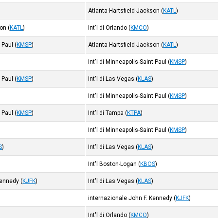
Atlanta-Hartsfield-Jackson
(
KATL
)
son
(
KATL
)
Int'l di Orlando
(
KMCO
)
t Paul
(
KMSP
)
Atlanta-Hartsfield-Jackson
(
KATL
)
)
Int'l di Minneapolis-Saint Paul
(
KMSP
)
t Paul
(
KMSP
)
Int'l di Las Vegas
(
KLAS
)
Int'l di Minneapolis-Saint Paul
(
KMSP
)
t Paul
(
KMSP
)
Int'l di Tampa
(
KTPA
)
)
Int'l di Minneapolis-Saint Paul
(
KMSP
)
S
)
Int'l di Las Vegas
(
KLAS
)
)
Int'l Boston-Logan
(
KBOS
)
Kennedy
(
KJFK
)
Int'l di Las Vegas
(
KLAS
)
internazionale John F. Kennedy
(
KJFK
)
Int'l di Orlando
(
KMCO
)