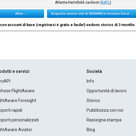
Atlanta-Hartsfield-Jackson
(
KATL
)
Altro →
Acquista storico voli di N555NW in formato Excel →
i con account di base (registrarsi è gratis e facile!) vedono storico di 3 months
odotti e servizi
Società
roAPI
Info
rehose FlightAware
Opportunità di lavoro
ightAware Foresight
Storico
porti rapidi
Pubblicizza con noi
porti personalizzati
Rassegna stampa
ightAware Aviator
Blog