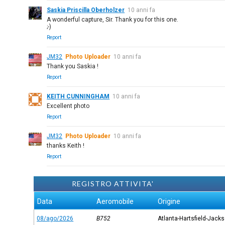
Saskia Priscilla Oberholzer
10 anni fa
A wonderful capture, Sir. Thank you for this one.
;-)
Report
JM32
Photo Uploader
10 anni fa
Thank you Saskia !
Report
KEITH CUNNINGHAM
10 anni fa
Excellent photo
Report
JM32
Photo Uploader
10 anni fa
thanks Keith !
Report
REGISTRO ATTIVITA'
Data
Aeromobile
Origine
08/ago/2026
B752
Atlanta-Hartsfield-Jack