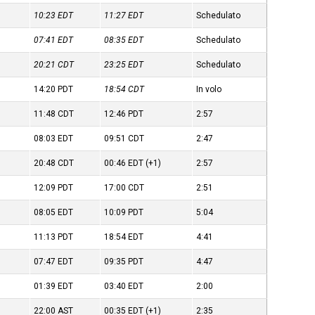
10:23
EDT
11:27
EDT
Schedulato
07:41
EDT
08:35
EDT
Schedulato
20:21
CDT
23:25
EDT
Schedulato
14:20
PDT
18:54
CDT
In volo
11:48
CDT
12:46
PDT
2:57
08:03
EDT
09:51
CDT
2:47
20:48
CDT
00:46
EDT
(+1)
2:57
12:09
PDT
17:00
CDT
2:51
08:05
EDT
10:09
PDT
5:04
11:13
PDT
18:54
EDT
4:41
07:47
EDT
09:35
PDT
4:47
01:39
EDT
03:40
EDT
2:00
22:00
AST
00:35
EDT
(+1)
2:35