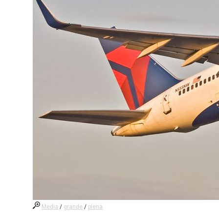
Media
/
grande
/
piena