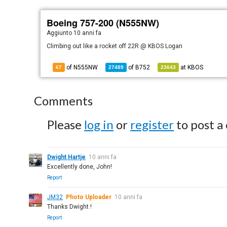
Boeing 757-200 (N555NW)
Aggiunto
10 anni fa
Climbing out like a rocket off 22R @ KBOS Logan
of N555NW
of
B752
at
KBOS
67
27489
23643
Comments
Please
log in
or
register
to post a
Dwight Hartje
10 anni fa
Excellently done, John!
Report
JM32
Photo Uploader
10 anni fa
Thanks Dwight !
Report