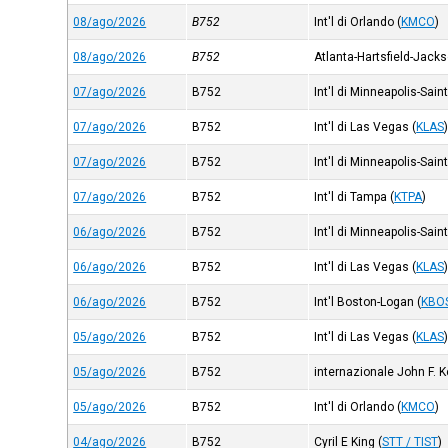
08/ago/2026
B752
Int'l di Orlando
(
KMCO
)
08/ago/2026
B752
Atlanta-Hartsfield-Jack
07/ago/2026
B752
Int'l di Minneapolis-Sain
07/ago/2026
B752
Int'l di Las Vegas
(
KLAS
07/ago/2026
B752
Int'l di Minneapolis-Sain
07/ago/2026
B752
Int'l di Tampa
(
KTPA
)
06/ago/2026
B752
Int'l di Minneapolis-Sain
06/ago/2026
B752
Int'l di Las Vegas
(
KLAS
06/ago/2026
B752
Int'l Boston-Logan
(
KBO
05/ago/2026
B752
Int'l di Las Vegas
(
KLAS
05/ago/2026
B752
internazionale John F. 
05/ago/2026
B752
Int'l di Orlando
(
KMCO
)
04/ago/2026
B752
Cyril E King
(
STT / TIST
)