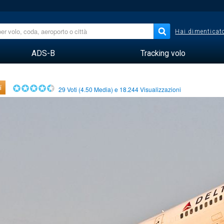
Hai dimenticato
ADS-B
Tracking volo
i
29
Voti (
4.50
Media) e
18.244
Visualizzazioni