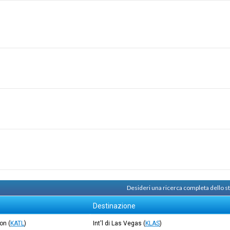
Desideri una ricerca completa dello 
Destinazione
son
(
KATL
)
Int'l di Las Vegas
(
KLAS
)