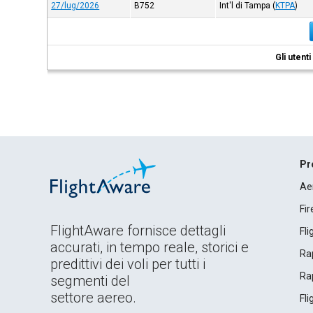
27/lug/2026
B752
Int'l di Tampa
(
KTPA
)
Gli utent
Pr
Ae
Fi
FlightAware fornisce dettagli
Fl
accurati, in tempo reale, storici e
Rap
predittivi dei voli per tutti i
Rap
segmenti del
settore aereo.
Fl