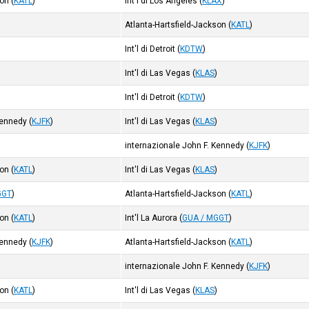
son
(
KATL
)
Int'l di Los Angeles
(
KLAX
)
Atlanta-Hartsfield-Jackson
(
KATL
)
)
Int'l di Detroit
(
KDTW
)
Int'l di Las Vegas
(
KLAS
)
)
Int'l di Detroit
(
KDTW
)
Kennedy
(
KJFK
)
Int'l di Las Vegas
(
KLAS
)
)
internazionale John F. Kennedy
(
KJFK
)
son
(
KATL
)
Int'l di Las Vegas
(
KLAS
)
GGT
)
Atlanta-Hartsfield-Jackson
(
KATL
)
son
(
KATL
)
Int'l La Aurora
(
GUA / MGGT
)
Kennedy
(
KJFK
)
Atlanta-Hartsfield-Jackson
(
KATL
)
)
internazionale John F. Kennedy
(
KJFK
)
son
(
KATL
)
Int'l di Las Vegas
(
KLAS
)