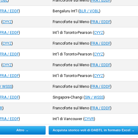
VOBL
)
Francoforte sul Meno
(
FRA / EDDF
)
FRA / EDDF
)
Bengaluru Int'l
(
BLR / VOBL
)
n
(
CYYZ
)
Francoforte sul Meno
(
FRA / EDDF
)
FRA / EDDF
)
Int'l di Toronto-Pearson
(
CYYZ
)
n
(
CYYZ
)
Francoforte sul Meno
(
FRA / EDDF
)
FRA / EDDF
)
Int'l di Toronto-Pearson
(
CYYZ
)
n
(
CYYZ
)
Francoforte sul Meno
(
FRA / EDDF
)
FRA / EDDF
)
Int'l di Toronto-Pearson
(
CYYZ
)
 / WSSS
)
Francoforte sul Meno
(
FRA / EDDF
)
FRA / EDDF
)
Singapore-Changi
(
SIN / WSSS
)
VR
)
Francoforte sul Meno
(
FRA / EDDF
)
FRA / EDDF
)
Int'l di Vancouver
(
CYVR
)
Altro →
Acquista storico voli di DABTL in formato Excel →