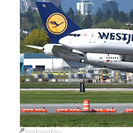
Media
/
grande
/
piena