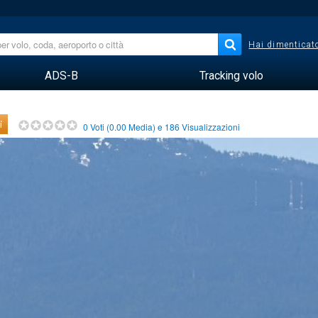
Hai dimenticato
ADS-B
Tracking volo
i
0
Voti (
0.00
Media) e
186
Visualizzazioni