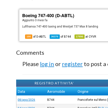
Boeing 747-400 (D-ABTL)
Aggiunto
3 mesi fa
Lufthansa 747-400 taxing and Westjet 737 Max 8 landing
of D-ABTL
of
B744
at
CYVR
100
36370
17990
Comments
Please
log in
or
register
to post a
REGISTRO ATTIVITA'
Data
Aeromobile
Origine
08/ago/2026
B744
Francoforte sul Meno
(