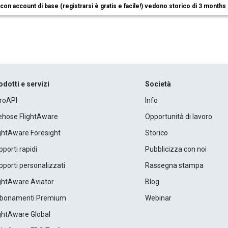
i con account di base (registrarsi è gratis e facile!) vedono storico di 3 months
odotti e servizi
Società
roAPI
Info
rehose FlightAware
Opportunità di lavoro
ightAware Foresight
Storico
porti rapidi
Pubblicizza con noi
porti personalizzati
Rassegna stampa
ightAware Aviator
Blog
bonamenti Premium
Webinar
ightAware Global