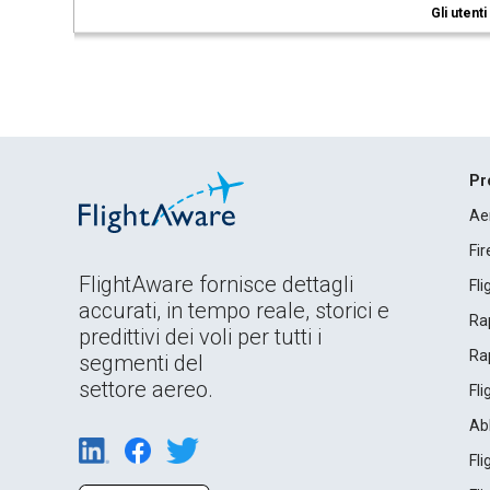
Gli utent
Pr
Ae
Fi
FlightAware fornisce dettagli
Fl
accurati, in tempo reale, storici e
Rap
predittivi dei voli per tutti i
Rap
segmenti del
settore aereo.
Fl
Ab
Fl