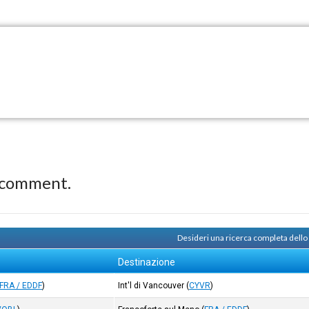
 comment.
Desideri una ricerca completa dello
Destinazione
FRA / EDDF
)
Int'l di Vancouver
(
CYVR
)