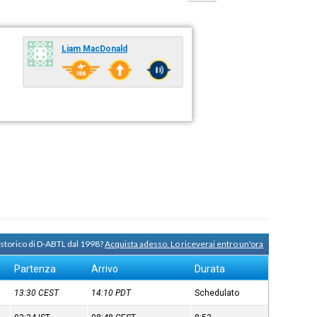
Liam MacDonald
 storico di D-ABTL dal 1998?
Acquista adesso. Lo riceverai entro un'ora
Partenza
Arrivo
Durata
13:30
CEST
14:10
PDT
Schedulato