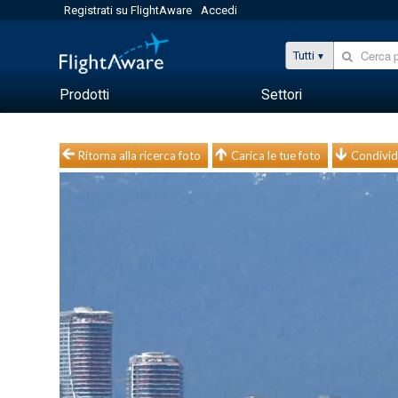
Registrati su FlightAware
Accedi
Tutti
Prodotti
Settori
Ritorna alla ricerca foto
Carica le tue foto
Condivid