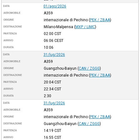
01/ago/2026
DATA
A359
AEROMOBILE
internazionale di Pechino
(
PEK / ZBAA
)
ORIGINE
Milano-Malpensa
(
MXP / LIMC
)
DESTINAZIONE
02:00
CST
PARTENZA
06:06
CEST
ARRIVO
10:06
DURATA
31/lug/2026
DATA
A359
AEROMOBILE
Guangzhou-Baiyun
(
CAN / ZGGG
)
ORIGINE
internazionale di Pechino
(
PEK / ZBAA
)
DESTINAZIONE
20:04
CST
PARTENZA
22:34
CST
ARRIVO
2:30
DURATA
31/lug/2026
DATA
A359
AEROMOBILE
internazionale di Pechino
(
PEK / ZBAA
)
ORIGINE
Guangzhou-Baiyun
(
CAN / ZGGG
)
DESTINAZIONE
14:19
CST
PARTENZA
16:55
CST
ARRIVO