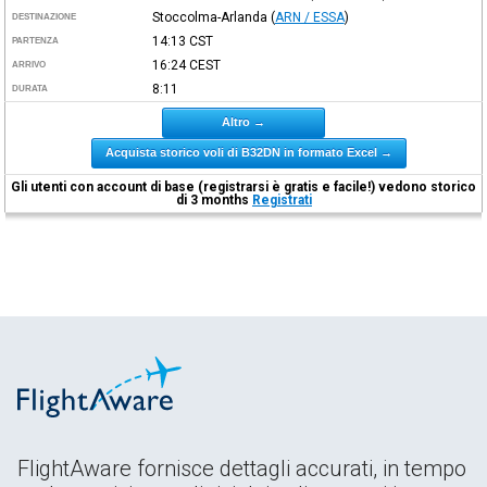
Stoccolma-Arlanda
(
ARN / ESSA
)
DESTINAZIONE
14:13
CST
PARTENZA
16:24
CEST
ARRIVO
8:11
DURATA
Altro →
Acquista storico voli di B32DN in formato Excel →
Gli utenti con account di base (registrarsi è gratis e facile!) vedono storico
di 3 months
Registrati
FlightAware fornisce dettagli accurati, in tempo