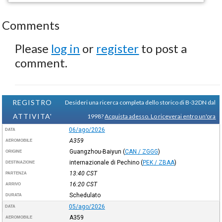
Comments
Please
log in
or
register
to post a
comment.
REGISTRO
Desideri una ricerca completa dello storico di B-32DN dal
ATTIVITA'
1998?
Acquista adesso. Lo riceverai entro un'ora
06/ago/2026
DATA
A359
AEROMOBILE
Guangzhou-Baiyun
(
CAN / ZGGG
)
ORIGINE
internazionale di Pechino
(
PEK / ZBAA
)
DESTINAZIONE
13:40
CST
PARTENZA
16:20
CST
ARRIVO
Schedulato
DURATA
05/ago/2026
DATA
A359
AEROMOBILE