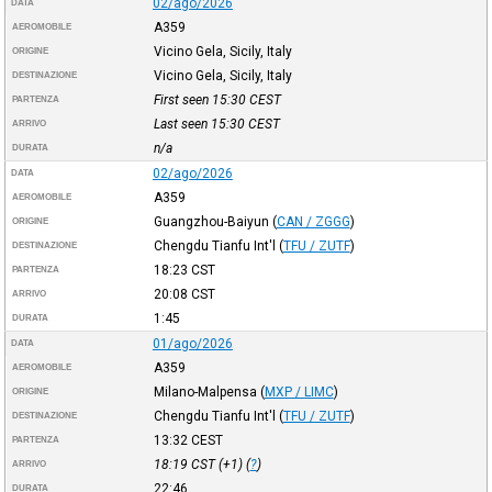
02/ago/2026
DATA
A359
AEROMOBILE
Vicino Gela, Sicily, Italy
ORIGINE
Vicino Gela, Sicily, Italy
DESTINAZIONE
First seen 15:30
CEST
PARTENZA
Last seen 15:30
CEST
ARRIVO
n/a
DURATA
02/ago/2026
DATA
A359
AEROMOBILE
Guangzhou-Baiyun
(
CAN / ZGGG
)
ORIGINE
Chengdu Tianfu Int'l
(
TFU / ZUTF
)
DESTINAZIONE
18:23
CST
PARTENZA
20:08
CST
ARRIVO
1:45
DURATA
01/ago/2026
DATA
A359
AEROMOBILE
Milano-Malpensa
(
MXP / LIMC
)
ORIGINE
Chengdu Tianfu Int'l
(
TFU / ZUTF
)
DESTINAZIONE
13:32
CEST
PARTENZA
18:19
CST
(+1) (
?
)
ARRIVO
22:46
DURATA