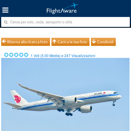
Ritorna alla ricerca foto
Carica le tue foto
Condividi
1
Voti (
5.00
Media) e
247
Visualizzazioni