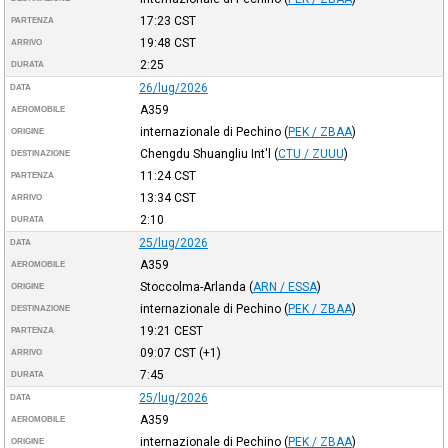
17:23
CST
PARTENZA
19:48
CST
ARRIVO
2:25
DURATA
26/lug/2026
DATA
A359
AEROMOBILE
internazionale di Pechino
(
PEK / ZBAA
)
ORIGINE
Chengdu Shuangliu Int'l
(
CTU / ZUUU
)
DESTINAZIONE
11:24
CST
PARTENZA
13:34
CST
ARRIVO
2:10
DURATA
25/lug/2026
DATA
A359
AEROMOBILE
Stoccolma-Arlanda
(
ARN / ESSA
)
ORIGINE
internazionale di Pechino
(
PEK / ZBAA
)
DESTINAZIONE
19:21
CEST
PARTENZA
09:07
CST
(+1)
ARRIVO
7:45
DURATA
25/lug/2026
DATA
A359
AEROMOBILE
internazionale di Pechino
(
PEK / ZBAA
)
ORIGINE