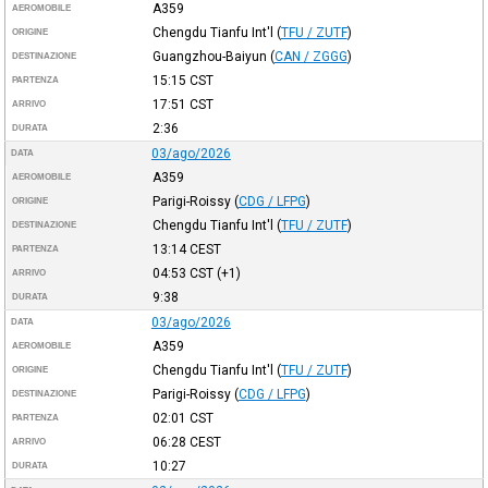
A359
AEROMOBILE
Chengdu Tianfu Int'l
(
TFU / ZUTF
)
ORIGINE
Guangzhou-Baiyun
(
CAN / ZGGG
)
DESTINAZIONE
15:15
CST
PARTENZA
17:51
CST
ARRIVO
2:36
DURATA
03/ago/2026
DATA
A359
AEROMOBILE
Parigi-Roissy
(
CDG / LFPG
)
ORIGINE
Chengdu Tianfu Int'l
(
TFU / ZUTF
)
DESTINAZIONE
13:14
CEST
PARTENZA
04:53
CST
(+1)
ARRIVO
9:38
DURATA
03/ago/2026
DATA
A359
AEROMOBILE
Chengdu Tianfu Int'l
(
TFU / ZUTF
)
ORIGINE
Parigi-Roissy
(
CDG / LFPG
)
DESTINAZIONE
02:01
CST
PARTENZA
06:28
CEST
ARRIVO
10:27
DURATA