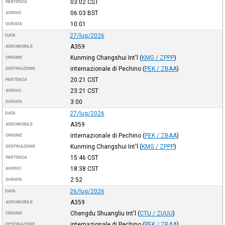
03:02
CST
PARTENZA
06:03
BST
ARRIVO
10:01
DURATA
27/lug/2026
DATA
A359
AEROMOBILE
Kunming Changshui Int'l
(
KMG / ZPPP
)
ORIGINE
internazionale di Pechino
(
PEK / ZBAA
)
DESTINAZIONE
20:21
CST
PARTENZA
23:21
CST
ARRIVO
3:00
DURATA
27/lug/2026
DATA
A359
AEROMOBILE
internazionale di Pechino
(
PEK / ZBAA
)
ORIGINE
Kunming Changshui Int'l
(
KMG / ZPPP
)
DESTINAZIONE
15:46
CST
PARTENZA
18:38
CST
ARRIVO
2:52
DURATA
26/lug/2026
DATA
A359
AEROMOBILE
Chengdu Shuangliu Int'l
(
CTU / ZUUU
)
ORIGINE
internazionale di Pechino
(
PEK / ZBAA
)
DESTINAZIONE