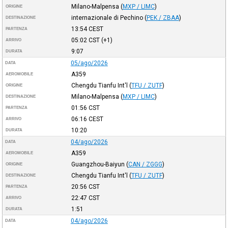
Milano-Malpensa
(
MXP / LIMC
)
ORIGINE
internazionale di Pechino
(
PEK / ZBAA
)
DESTINAZIONE
13:54
CEST
PARTENZA
05:02
CST
(+1)
ARRIVO
9:07
DURATA
05/ago/2026
DATA
A359
AEROMOBILE
Chengdu Tianfu Int'l
(
TFU / ZUTF
)
ORIGINE
Milano-Malpensa
(
MXP / LIMC
)
DESTINAZIONE
01:56
CST
PARTENZA
06:16
CEST
ARRIVO
10:20
DURATA
04/ago/2026
DATA
A359
AEROMOBILE
Guangzhou-Baiyun
(
CAN / ZGGG
)
ORIGINE
Chengdu Tianfu Int'l
(
TFU / ZUTF
)
DESTINAZIONE
20:56
CST
PARTENZA
22:47
CST
ARRIVO
1:51
DURATA
04/ago/2026
DATA