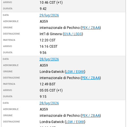
10:46
CST
(+1)
ARRIVO
9:42
DURATA
29/lug/2026
DATA
A359
AEROMOBILE
internazionale di Pechino
(
PEK / ZBAA
)
ORIGINE
Int'l di Ginevra
(
GVA / LSGG
)
DESTINAZIONE
12:20
CST
PARTENZA
16:16
CEST
ARRIVO
9:56
DURATA
28/lug/2026
DATA
A359
AEROMOBILE
Londra-Gatwick
(
LGW / EGKK
)
ORIGINE
internazionale di Pechino
(
PEK / ZBAA
)
DESTINAZIONE
12:49
BST
PARTENZA
05:05
CST
(+1)
ARRIVO
9:15
DURATA
28/lug/2026
DATA
A359
AEROMOBILE
internazionale di Pechino
(
PEK / ZBAA
)
ORIGINE
Londra-Gatwick
(
LGW / EGKK
)
DESTINAZIONE