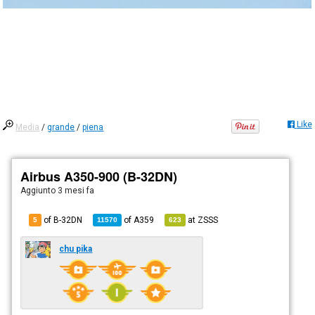
Like
Media
/
grande
/
piena
Airbus A350-900 (B-32DN)
Aggiunto
3 mesi fa
of B-32DN
of
A359
at
ZSSS
5
11570
623
chu pika