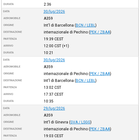
2:36
DURATA
30/lug/2026
DATA
A359
AEROMOBILE
Int'l di Barcellona
(
BCN / LEBL
)
ORIGINE
internazionale di Pechino
(
PEK / ZBAA
)
DESTINAZIONE
19:39
CEST
PARTENZA
12:00
CST
(+1)
ARRIVO
10:21
DURATA
30/lug/2026
DATA
A359
AEROMOBILE
internazionale di Pechino
(
PEK / ZBAA
)
ORIGINE
Int'l di Barcellona
(
BCN / LEBL
)
DESTINAZIONE
13:02
CST
PARTENZA
17:37
CEST
ARRIVO
10:35
DURATA
29/lug/2026
DATA
A359
AEROMOBILE
Int'l di Ginevra
(
GVA / LSGG
)
ORIGINE
internazionale di Pechino
(
PEK / ZBAA
)
DESTINAZIONE
19:03
CEST
PARTENZA