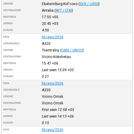
Ekaterinburg-Kol'covo
(
SVX / USSS
)
ORIGINE
Antalia
(
AYT / LTAI
)
DESTINAZIONE
17:55
+05
PARTENZA
20:45
+03
ARRIVO
4:50
DURATA
06/ago/2026
DATA
A320
AEROMOBILE
Tsentralny
(
OMS / UNOO
)
ORIGINE
Vicino Kokshetau
DESTINAZIONE
15:47
+06
PARTENZA
Last seen 15:09
+05
ARRIVO
0:21
DURATA
06/ago/2026
DATA
A320
AEROMOBILE
Vicino Omsk
ORIGINE
Vicino Omsk
DESTINAZIONE
First seen 12:58
+05
PARTENZA
Last seen 14:13
+06
ARRIVO
0:15
DURATA
06/ago/2026
DATA