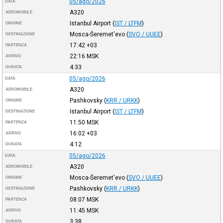
05/ago/2026
DATA
A320
AEROMOBILE
Istanbul Airport
(
IST / LTFM
)
ORIGINE
Mosca-Šeremet'evo
(
SVO / UUEE
)
DESTINAZIONE
17:42
+03
PARTENZA
22:16
MSK
ARRIVO
4:33
DURATA
05/ago/2026
DATA
A320
AEROMOBILE
Pashkovsky
(
KRR / URKK
)
ORIGINE
Istanbul Airport
(
IST / LTFM
)
DESTINAZIONE
11:50
MSK
PARTENZA
16:02
+03
ARRIVO
4:12
DURATA
05/ago/2026
DATA
A320
AEROMOBILE
Mosca-Šeremet'evo
(
SVO / UUEE
)
ORIGINE
Pashkovsky
(
KRR / URKK
)
DESTINAZIONE
08:07
MSK
PARTENZA
11:45
MSK
ARRIVO
3:38
DURATA