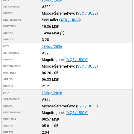
28/lug/2026
DATA
A320
AEROMOBILE
Mosca-Šeremet'evo
(
SVO / UUEE
)
ORIGINE
Soči-Adler
(
AER / URSS
)
DESTINAZIONE
10:36
MSK
PARTENZA
14:04
MSK
(
?
)
ARRIVO
3:28
DURATA
28/lug/2026
DATA
A320
AEROMOBILE
Magnitogorsk
(
MQF / USCM
)
ORIGINE
Mosca-Šeremet'evo
(
SVO / UUEE
)
DESTINAZIONE
06:20
+05
PARTENZA
06:33
MSK
ARRIVO
2:12
DURATA
28/lug/2026
DATA
A320
AEROMOBILE
Mosca-Šeremet'evo
(
SVO / UUEE
)
ORIGINE
Magnitogorsk
(
MQF / USCM
)
DESTINAZIONE
00:57
MSK
PARTENZA
05:01
+05
ARRIVO
2:04
DURATA