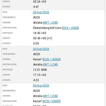
05:26
+03
ARRIVO
4:47
DURATA
26/lug/2026
DATA
A320
AEROMOBILE
Antalia
(
AYT / LTAI
)
ORIGINE
Ekaterinburg-Kol'covo
(
SVX / USSS
)
DESTINAZIONE
18:45
+03
PARTENZA
00:45
+05
(+1)
ARRIVO
3:59
DURATA
26/lug/2026
DATA
A320
AEROMOBILE
Kazan'
(
KZN / UWKD
)
ORIGINE
Antalia
(
AYT / LTAI
)
DESTINAZIONE
12:51
MSK
PARTENZA
17:15
+03
ARRIVO
4:23
DURATA
26/lug/2026
DATA
A320
AEROMOBILE
Antalia
(
AYT / LTAI
)
ORIGINE
Kazan'
(
KZN / UWKD
)
DESTINAZIONE