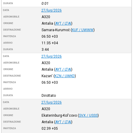
0:01
DURATA
27/lug/2026
DATA
A320
AEROMOBILE
Antalia
(
AYT / LTAI
)
ORIGINE
Samara-Kurumoč
(
KUF / UWWW
)
DESTINAZIONE
06:50
+03
PARTENZA
11:35
+04
ARRIVO
3:44
DURATA
27/lug/2026
DATA
A320
AEROMOBILE
Antalia
(
AYT / LTAI
)
ORIGINE
Kazan'
(
KZN / UWKD
)
DESTINAZIONE
06:50
+03
PARTENZA
ARRIVO
Dirottato
DURATA
27/lug/2026
DATA
A320
AEROMOBILE
Ekaterinburg-Kol'covo
(
SVX / USSS
)
ORIGINE
Antalia
(
AYT / LTAI
)
DESTINAZIONE
02:39
+05
PARTENZA