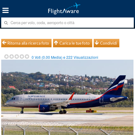
Ritorna alla ricerca foto
Carica le tue foto
Condividi
0
Voti (
0.00
Media) e
222
Visualizzazioni