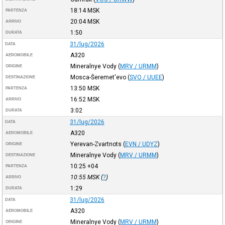
18:14
MSK
PARTENZA
20:04
MSK
ARRIVO
1:50
DURATA
31/lug/2026
DATA
A320
AEROMOBILE
Mineralnye Vody
(
MRV / URMM
)
ORIGINE
Mosca-Šeremet'evo
(
SVO / UUEE
)
DESTINAZIONE
13:50
MSK
PARTENZA
16:52
MSK
ARRIVO
3:02
DURATA
31/lug/2026
DATA
A320
AEROMOBILE
Yerevan-Zvartnots
(
EVN / UDYZ
)
ORIGINE
Mineralnye Vody
(
MRV / URMM
)
DESTINAZIONE
10:25
+04
PARTENZA
10:55
MSK
(
?
)
ARRIVO
1:29
DURATA
31/lug/2026
DATA
A320
AEROMOBILE
Mineralnye Vody
(
MRV / URMM
)
ORIGINE