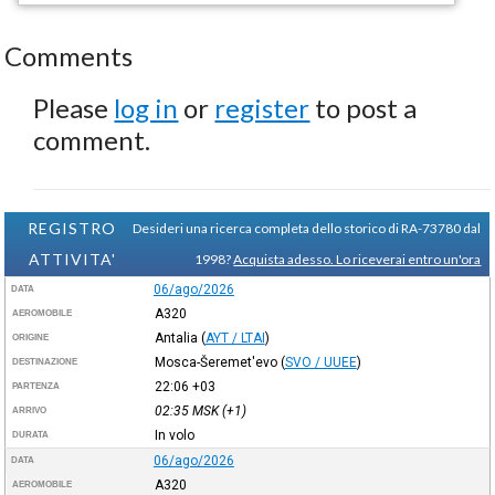
Comments
Please
log in
or
register
to post a
comment.
REGISTRO
Desideri una ricerca completa dello storico di RA-73780 dal
ATTIVITA'
1998?
Acquista adesso. Lo riceverai entro un'ora
06/ago/2026
DATA
A320
AEROMOBILE
Antalia
(
AYT / LTAI
)
ORIGINE
Mosca-Šeremet'evo
(
SVO / UUEE
)
DESTINAZIONE
22:06
+03
PARTENZA
02:35
MSK
(+1)
ARRIVO
In volo
DURATA
06/ago/2026
DATA
A320
AEROMOBILE