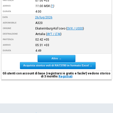
07:00
+03
PARTENZA
11:00
MSK
(
?
)
ARRIVO
4:00
DURATA
26/lug/2026
DATA
A320
AEROMOBILE
Ekaterinburg-Kol'covo
(
SVX / USSS
)
ORIGINE
Antalia
(
AYT / LTAI
)
DESTINAZIONE
02:42
+05
PARTENZA
05:31
+03
ARRIVO
4:49
DURATA
Altro →
Acquista storico voli di RA73780 in formato Excel →
Gli utenti con account di base (registrarsi è gratis e facile!) vedono storico
di 3 months
Registrati