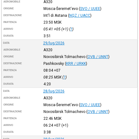
A320
AEROMOBILE
Mosca-Šeremet'evo
(
SVO / UUEE
)
ORIGINE
Int'l di Astana
(
NQZ / UACC
)
DESTINAZIONE
23:50
MSK
PARTENZA
05:41
+05
(+1) (
?
)
ARRIVO
3:51
DURATA
29/lug/2026
DATA
A320
AEROMOBILE
Novosibirsk Tolmachevo
(
OVB / UNNT
)
ORIGINE
Pashkovsky
(
KRR / URKK
)
DESTINAZIONE
08:04
+07
PARTENZA
08:25
MSK
(
?
)
ARRIVO
4:20
DURATA
28/lug/2026
DATA
A320
AEROMOBILE
Mosca-Šeremet'evo
(
SVO / UUEE
)
ORIGINE
Novosibirsk Tolmachevo
(
OVB / UNNT
)
DESTINAZIONE
22:46
MSK
PARTENZA
06:24
+07
(+1)
ARRIVO
3:38
DURATA