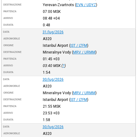
Yerevan-Zvartnots
(
EVN / UDYZ
)
DESTINAZIONE
07:00
MSK
PARTENZA
08:48
+04
ARRIVO
0:48
DURATA
31/lug/2026
DATA
A320
AEROMOBILE
Istanbul Airport
(
IST / LTFM
)
ORIGINE
Mineralnye Vody
(
MRV / URMM
)
DESTINAZIONE
01:45
+03
PARTENZA
03:40
MSK
(
?
)
ARRIVO
1:54
DURATA
30/lug/2026
DATA
A320
AEROMOBILE
Mineralnye Vody
(
MRV / URMM
)
ORIGINE
Istanbul Airport
(
IST / LTFM
)
DESTINAZIONE
21:55
MSK
PARTENZA
23:53
+03
ARRIVO
1:58
DURATA
30/lug/2026
DATA
A320
AEROMOBILE