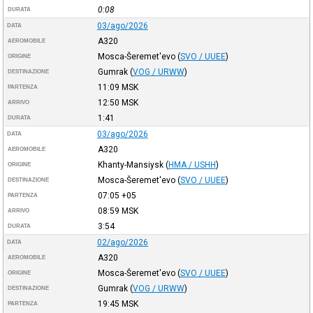
0:08
DURATA
03/ago/2026
DATA
A320
AEROMOBILE
Mosca-Šeremet'evo
(
SVO / UUEE
)
ORIGINE
Gumrak
(
VOG / URWW
)
DESTINAZIONE
11:09
MSK
PARTENZA
12:50
MSK
ARRIVO
1:41
DURATA
03/ago/2026
DATA
A320
AEROMOBILE
Khanty-Mansiysk
(
HMA / USHH
)
ORIGINE
Mosca-Šeremet'evo
(
SVO / UUEE
)
DESTINAZIONE
07:05
+05
PARTENZA
08:59
MSK
ARRIVO
3:54
DURATA
02/ago/2026
DATA
A320
AEROMOBILE
Mosca-Šeremet'evo
(
SVO / UUEE
)
ORIGINE
Gumrak
(
VOG / URWW
)
DESTINAZIONE
19:45
MSK
PARTENZA