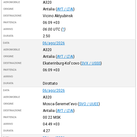
A320
AEROMOBILE
Antalia
(
AYT / LTAI
)
ORIGINE
Vicino Aktyubinsk
DESTINAZIONE
06:09
+03
PARTENZA
06:00
UTC
(
?
)
ARRIVO
2:50
DURATA
06/ago/2026
DATA
A320
AEROMOBILE
Antalia
(
AYT / LTAI
)
ORIGINE
Ekaterinburg-Kol'covo
(
SVX / USSS
)
DESTINAZIONE
06:09
+03
PARTENZA
ARRIVO
Dirottato
DURATA
06/ago/2026
DATA
A320
AEROMOBILE
Mosca-Šeremet'evo
(
SVO / UUEE
)
ORIGINE
Antalia
(
AYT / LTAI
)
DESTINAZIONE
00:22
MSK
PARTENZA
04:49
+03
ARRIVO
4:27
DURATA