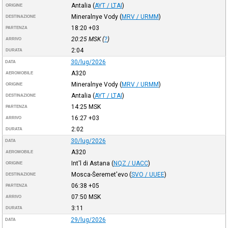
Antalia
(
AYT / LTAI
)
ORIGINE
Mineralnye Vody
(
MRV / URMM
)
DESTINAZIONE
18:20
+03
PARTENZA
20:25
MSK
(
?
)
ARRIVO
2:04
DURATA
30/lug/2026
DATA
A320
AEROMOBILE
Mineralnye Vody
(
MRV / URMM
)
ORIGINE
Antalia
(
AYT / LTAI
)
DESTINAZIONE
14:25
MSK
PARTENZA
16:27
+03
ARRIVO
2:02
DURATA
30/lug/2026
DATA
A320
AEROMOBILE
Int'l di Astana
(
NQZ / UACC
)
ORIGINE
Mosca-Šeremet'evo
(
SVO / UUEE
)
DESTINAZIONE
06:38
+05
PARTENZA
07:50
MSK
ARRIVO
3:11
DURATA
29/lug/2026
DATA