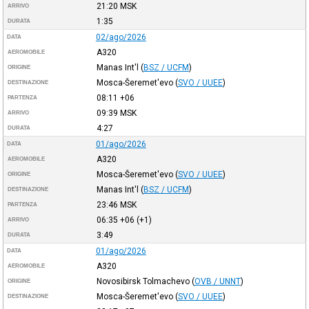
21:20
MSK
ARRIVO
1:35
DURATA
02/ago/2026
DATA
A320
AEROMOBILE
Manas Int'l
(
BSZ / UCFM
)
ORIGINE
Mosca-Šeremet'evo
(
SVO / UUEE
)
DESTINAZIONE
08:11
+06
PARTENZA
09:39
MSK
ARRIVO
4:27
DURATA
01/ago/2026
DATA
A320
AEROMOBILE
Mosca-Šeremet'evo
(
SVO / UUEE
)
ORIGINE
Manas Int'l
(
BSZ / UCFM
)
DESTINAZIONE
23:46
MSK
PARTENZA
06:35
+06
(+1)
ARRIVO
3:49
DURATA
01/ago/2026
DATA
A320
AEROMOBILE
Novosibirsk Tolmachevo
(
OVB / UNNT
)
ORIGINE
Mosca-Šeremet'evo
(
SVO / UUEE
)
DESTINAZIONE