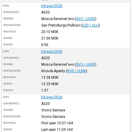
04/ago/2026
DATA
A320
AEROMOBILE
Mosca-Šeremet'evo
(
SVO / UUEE
)
ORIGINE
San Pietroburgo-Pulkovo
(
LED / ULLI
)
DESTINAZIONE
20:10
MSK
PARTENZA
21:06
MSK
ARRIVO
0:56
DURATA
04/ago/2026
DATA
A320
AEROMOBILE
Mosca-Šeremet'evo
(
SVO / UUEE
)
ORIGINE
Kirovsk-Apatity
(
KVK / ULMK
)
DESTINAZIONE
13:28
MSK
PARTENZA
15:25
MSK
ARRIVO
1:57
DURATA
04/ago/2026
DATA
A320
AEROMOBILE
Vicino Samara
ORIGINE
Vicino Samara
DESTINAZIONE
First seen 10:57
+04
PARTENZA
Last seen 11:05
+04
ARRIVO