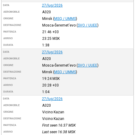
27/lug/2026
DATA
A320
AEROMOBILE
Minsk
(
MSQ / UMMS
)
ORIGINE
Mosca-Šeremet'evo
(
SVO / UUEE
)
DESTINAZIONE
21:46
+03
PARTENZA
23:25
MSK
ARRIVO
1:38
DURATA
27/lug/2026
DATA
A320
AEROMOBILE
Mosca-Šeremet'evo
(
SVO / UUEE
)
ORIGINE
Minsk
(
MSQ / UMMS
)
DESTINAZIONE
19:24
MSK
PARTENZA
20:28
+03
ARRIVO
1:04
DURATA
27/lug/2026
DATA
A320
AEROMOBILE
Vicino Kazan
ORIGINE
Vicino Kazan
DESTINAZIONE
First seen 16:37
MSK
PARTENZA
Last seen 16:38
MSK
ARRIVO