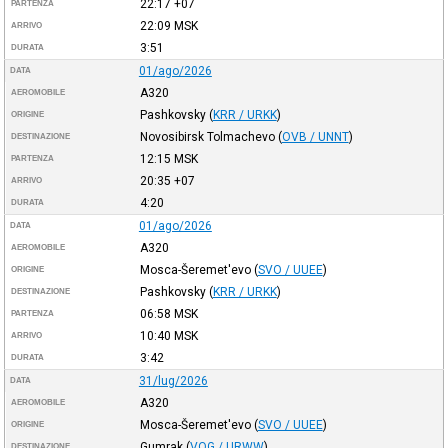
22:17
+07
PARTENZA
22:09
MSK
ARRIVO
3:51
DURATA
01/ago/2026
DATA
A320
AEROMOBILE
Pashkovsky
(
KRR / URKK
)
ORIGINE
Novosibirsk Tolmachevo
(
OVB / UNNT
)
DESTINAZIONE
12:15
MSK
PARTENZA
20:35
+07
ARRIVO
4:20
DURATA
01/ago/2026
DATA
A320
AEROMOBILE
Mosca-Šeremet'evo
(
SVO / UUEE
)
ORIGINE
Pashkovsky
(
KRR / URKK
)
DESTINAZIONE
06:58
MSK
PARTENZA
10:40
MSK
ARRIVO
3:42
DURATA
31/lug/2026
DATA
A320
AEROMOBILE
Mosca-Šeremet'evo
(
SVO / UUEE
)
ORIGINE
Gumrak
(
VOG / URWW
)
DESTINAZIONE