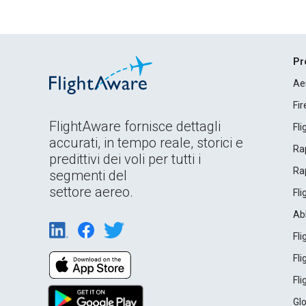
Pr
Ae
Fi
FlightAware fornisce dettagli
Fl
accurati, in tempo reale, storici e
Rap
predittivi dei voli per tutti i
Rap
segmenti del
settore aereo.
Fl
Ab
Fl
Fl
Fl
Gl