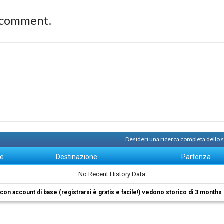
 comment.
Desideri una ricerca completa dello
ne
Destinazione
Partenza
No Recent History Data
i con account di base (registrarsi è gratis e facile!) vedono storico di 3 months