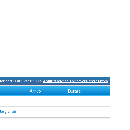
 storico di D-ABFW dal 1998?
Acquista adesso. Lo riceverai entro un'ora
Arrivo
Durata
Registrati