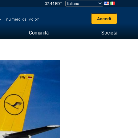
07:44 EDT
Accedi
 il numero del volo?
Comunità
Società