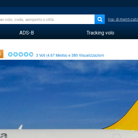
Hai dimenticato
ADS-B
Tracking volo
i
3
Voti (
4.67
Media) e
380
Visualizzazioni