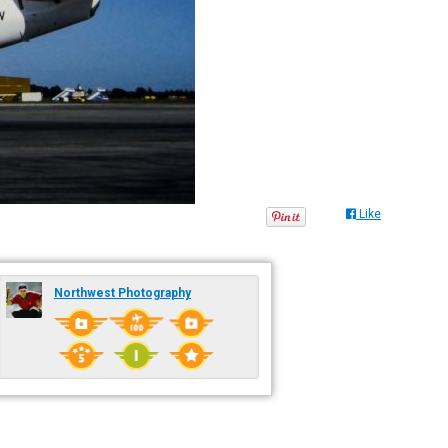
Like
Northwest Photography