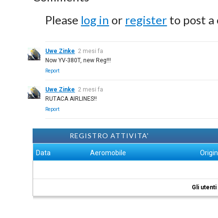
Please
log in
or
register
to post a
Uwe Zinke
2 mesi fa
Now YV-380T, new Reg!!!
Report
Uwe Zinke
2 mesi fa
RUTACA AIRLINES!!
Report
REGISTRO ATTIVITA'
Data
Aeromobile
Origi
Gli utent