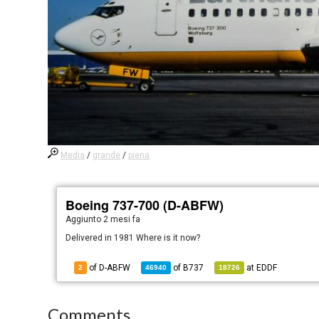
Media
/
grande
/
piena
Boeing 737-700 (D-ABFW)
Aggiunto
2 mesi fa
Delivered in 1981 Where is it now?
of D-ABFW
of
B737
at
EDDF
2
46940
18726
Comments