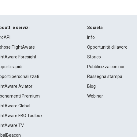
odotti e servizi
Società
roAPI
Info
rehose FlightAware
Opportunità di lavoro
ightAware Foresight
Storico
porti rapidi
Pubblicizza con noi
porti personalizzati
Rassegna stampa
ightAware Aviator
Blog
bonamenti Premium
Webinar
ightAware Global
ightAware FBO Toolbox
ightAware TV
obalBeacon