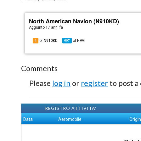
North American Navion (N910KD)
Aggiunto
17 anni fa
of N910KD
of
NAVI
4
697
Comments
Please
log in
or
register
to post a
REGISTRO ATTIVITA'
Data
Aeromobile
Origi