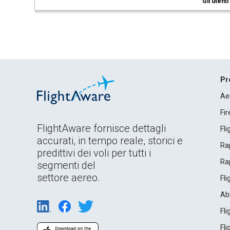
Gli utent
Pr
Ae
Fi
FlightAware fornisce dettagli
Fl
accurati, in tempo reale, storici e
Rap
predittivi dei voli per tutti i
Rap
segmenti del
settore aereo.
Fl
Ab
Fl
Fl