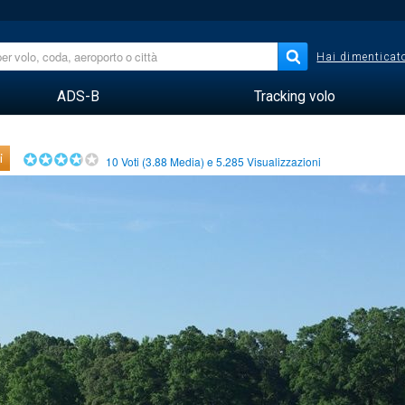
Hai dimenticato
ADS-B
Tracking volo
i
10
Voti (
3.88
Media) e
5.285
Visualizzazioni