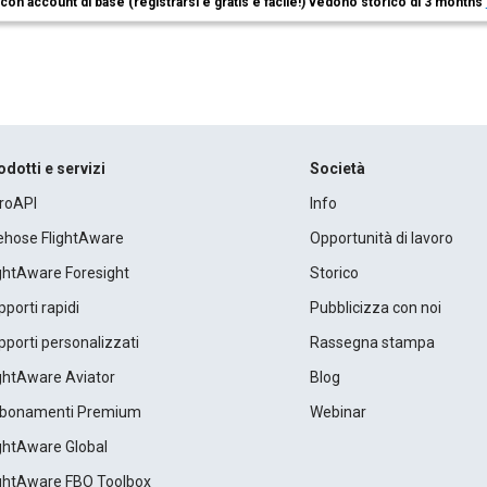
i con account di base (registrarsi è gratis e facile!) vedono storico di 3 months
odotti e servizi
Società
roAPI
Info
rehose FlightAware
Opportunità di lavoro
ightAware Foresight
Storico
porti rapidi
Pubblicizza con noi
porti personalizzati
Rassegna stampa
ightAware Aviator
Blog
bonamenti Premium
Webinar
ightAware Global
ightAware FBO Toolbox