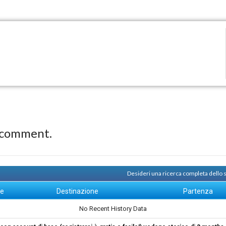
 comment.
Desideri una ricerca completa dello
ne
Destinazione
Partenza
No Recent History Data