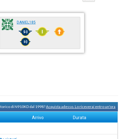
DANIEL185
 storico di N910KD dal 1998?
Acquista adesso. Lo riceverai entro un'ora
Arrivo
Durata