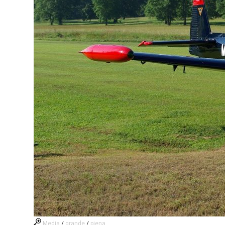
Media
/
grande
/
piena