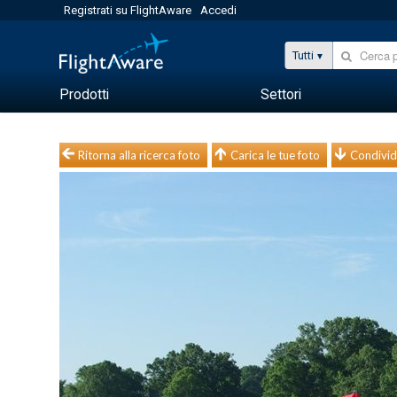
Registrati su FlightAware
Accedi
Tutti
Prodotti
Settori
Ritorna alla ricerca foto
Carica le tue foto
Condivid