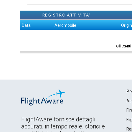
REGISTRO ATTIVITA'
Data
Aeromobile
Origi
Gli utent
Pr
Ae
Fi
FlightAware fornisce dettagli
Fl
accurati, in tempo reale, storici e
Rap