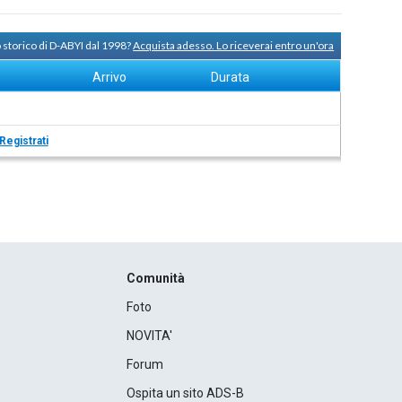
 storico di D-ABYI dal 1998?
Acquista adesso. Lo riceverai entro un'ora
Arrivo
Durata
Registrati
Comunità
Foto
NOVITA'
Forum
Ospita un sito ADS-B