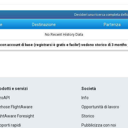
Desideri una ricerca completa dello
ne
Destinazione
Partenza
No Recent History Data
i con account di base (registrarsi è gratis e facile!) vedono storico di 3 months
odotti e servizi
Società
roAPI
Info
rehose FlightAware
Opportunità di lavoro
ightAware Foresight
Storico
porti rapidi
Pubblicizza con noi