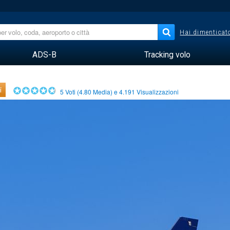
Hai dimenticato
ADS-B
Tracking volo
i
5
Voti (
4.80
Media) e
4.191
Visualizzazioni