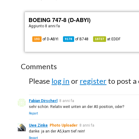
BOEING 747-8 (D-ABYI)
Aggiunto
8 anni fa
of D-ABYI
of
B748
at
EDDF
193
9178
18727
Comments
Please
log in
or
register
to post a
Fabian Dirscherl
8 anni fa
sehr schön. Relativ weit unten an der A5 position, oder?
Report
Uwe Zinke
Photo Uploader
8 anni fa
danke. ja an der A5,kam tief rein!
Report