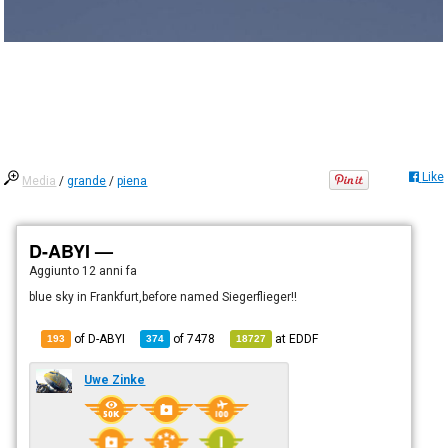
Like
Media
/
grande
/
piena
D-ABYI —
Aggiunto
12 anni fa
blue sky in Frankfurt,before named Siegerflieger!!
of D-ABYI
of
7478
at
EDDF
193
374
18727
Uwe Zinke