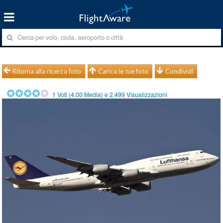
Ritorna alla ricerca foto
Carica le tue foto
Condividi
1
Voti (
4.00
Media) e
2.499
Visualizzazioni