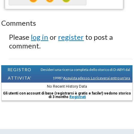
Comments
Please
log in
or
register
to post a
comment.
REGISTRO
Desideri una ricerca completa dello storico di D-ABYI dal
ATTIVITA'
1998?
Acquista adesso. Lo riceverai entro un'ora
No Recent History Data
Gli utenti con account di base (registrarsi è gratis e facile!) vedono storico
di 3 months
Registrati