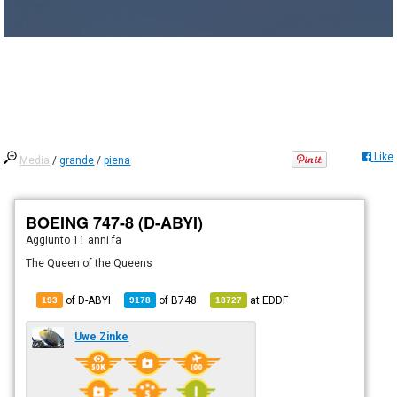
Like
Media
/
grande
/
piena
BOEING 747-8 (D-ABYI)
Aggiunto
11 anni fa
The Queen of the Queens
of D-ABYI
of
B748
at
EDDF
193
9178
18727
Uwe Zinke