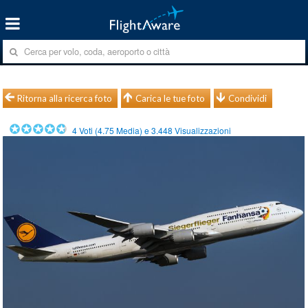
Ritorna alla ricerca foto
Carica le tue foto
Condividi
4
Voti (
4.75
Media) e
3.448
Visualizzazioni