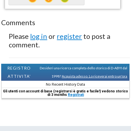
Comments
Please
log in
or
register
to post a
comment.
REGISTRO
Desideri una ricerca completa dello storico di D-ABYI dal
ATTIVITA'
1998?
Acquista adesso. Lo riceverai entro un'ora
No Recent History Data
Gli utenti con account di base (registrarsi è gratis e facile!) vedono storico
di 3 months
Registrati