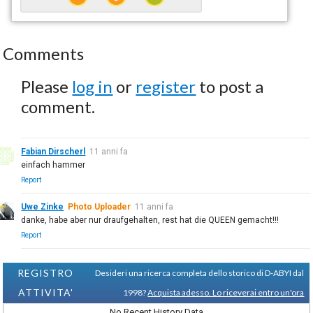
Comments
Please
log in
or
register
to post a
comment.
Fabian Dirscherl
11 anni fa
einfach hammer
Report
Uwe Zinke
Photo Uploader
11 anni fa
danke, habe aber nur draufgehalten, rest hat die QUEEN gemacht!!!
Report
REGISTRO
Desideri una ricerca completa dello storico di D-ABYI dal
ATTIVITA'
1998?
Acquista adesso. Lo riceverai entro un'ora
No Recent History Data