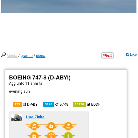
Like
Media
/
grande
/
piena
BOEING 747-8 (D-ABYI)
Aggiunto
11 anni fa
evening sun
of D-ABYI
of
B748
at
EDDF
193
9178
18726
Uwe Zinke