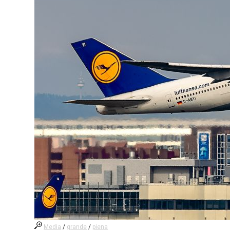
Media
/
grande
/
piena