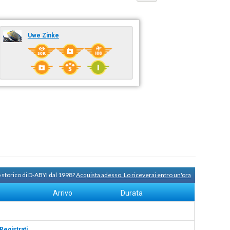
Uwe Zinke
 storico di D-ABYI dal 1998?
Acquista adesso. Lo riceverai entro un'ora
Arrivo
Durata
Registrati