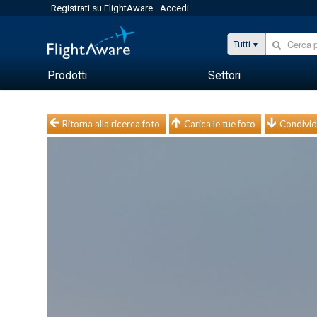
Registrati su FlightAware
Accedi
Tutti
Prodotti
Settori
Ritorna alla ricerca foto
Carica le tue foto
Condivid