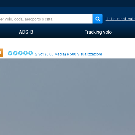
Hai dimenticato
ADS-B
Tracking volo
i
2
Voti (
5.00
Media) e
500
Visualizzazioni