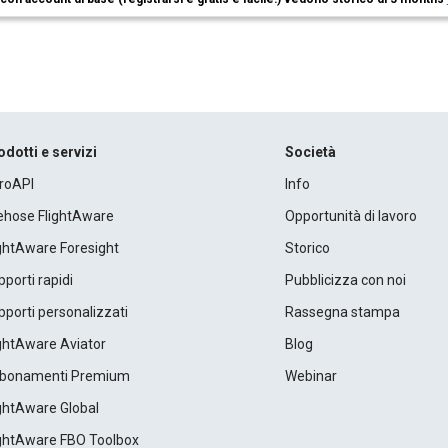
odotti e servizi
Società
roAPI
Info
rehose FlightAware
Opportunità di lavoro
ightAware Foresight
Storico
porti rapidi
Pubblicizza con noi
porti personalizzati
Rassegna stampa
ightAware Aviator
Blog
bonamenti Premium
Webinar
ightAware Global
ightAware FBO Toolbox