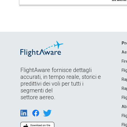
Pr
Ae
Fi
FlightAware fornisce dettagli
Fl
accurati, in tempo reale, storici e
Rap
predittivi dei voli per tutti i
Rap
segmenti del
settore aereo.
Fl
Ab
Fl
Fl