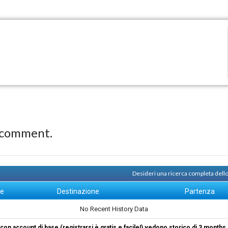
 comment.
Desideri una ricerca completa dello
ne
Destinazione
Partenza
No Recent History Data
i con account di base (registrarsi è gratis e facile!) vedono storico di 3 months