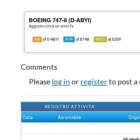
BOEING 747-8 (D-ABYI)
Aggiunto
circa un anno fa
of D-ABYI
of
B748
at
EDDF
193
9178
18727
Comments
Please
log in
or
register
to post a
REGISTRO ATTIVITA'
Data
Aeromobile
Origi
Gli utent