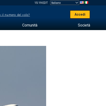
15:19 EDT
Accedi
 il numero del volo?
Comunità
Società