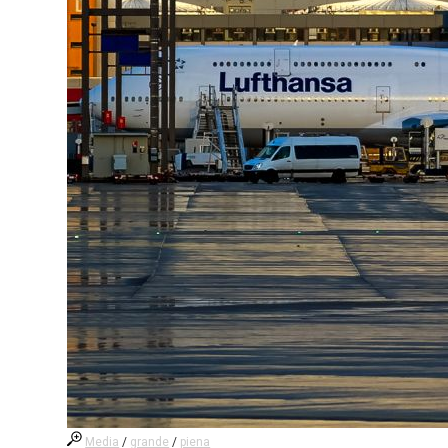
Media
/
grande
/
piena