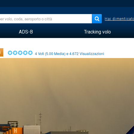
Hai dimenticato
ADS-B
Tracking volo
i
4
Voti (
5.00
Media) e
4.672
Visualizzazioni