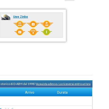
Uwe Zinke
 storico di D-ABYI dal 1998?
Acquista adesso. Lo riceverai entro un'ora
Arrivo
Durata