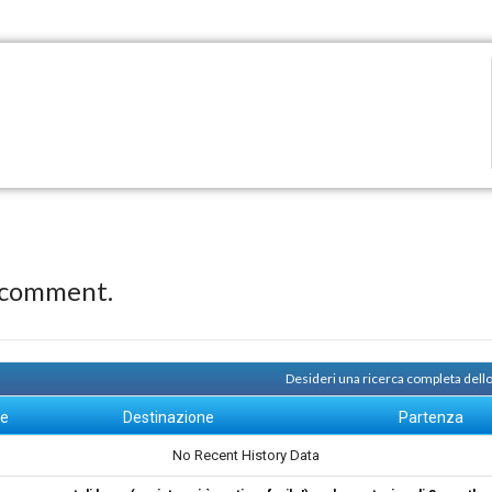
 comment.
Desideri una ricerca completa dello
ne
Destinazione
Partenza
No Recent History Data