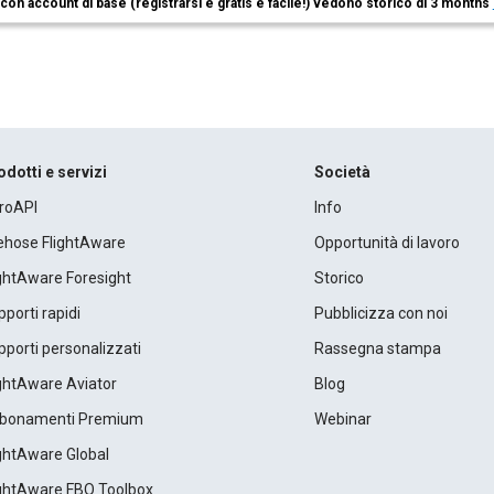
i con account di base (registrarsi è gratis e facile!) vedono storico di 3 months
odotti e servizi
Società
roAPI
Info
rehose FlightAware
Opportunità di lavoro
ightAware Foresight
Storico
porti rapidi
Pubblicizza con noi
porti personalizzati
Rassegna stampa
ightAware Aviator
Blog
bonamenti Premium
Webinar
ightAware Global
ightAware FBO Toolbox