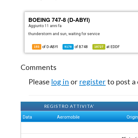
BOEING 747-8 (D-ABYI)
Aggiunto
11 anni fa
thunderstorm and sun, waiting for service
of D-ABYI
of
B748
at
EDDF
193
9178
18727
Comments
Please
log in
or
register
to post a
REGISTRO ATTIVITA'
Data
Aeromobile
Origi