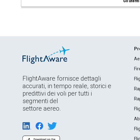
Gli utent
Pr
Ae
Fi
FlightAware fornisce dettagli
Fl
accurati, in tempo reale, storici e
Rap
predittivi dei voli per tutti i
Rap
segmenti del
settore aereo.
Fl
Ab
Fl
Fl