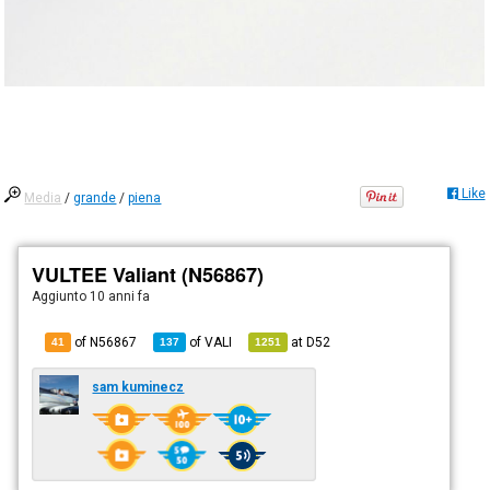
Like
Media
/
grande
/
piena
VULTEE Valiant (N56867)
Aggiunto
10 anni fa
of N56867
of
VALI
at
D52
41
137
1251
sam kuminecz