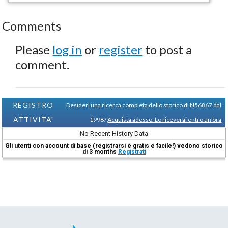
Comments
Please
log in
or
register
to post a
comment.
REGISTRO
Desideri una ricerca completa dello storico di N56867 dal
ATTIVITA'
1998?
Acquista adesso. Lo riceverai entro un'ora
No Recent History Data
Gli utenti con account di base (registrarsi è gratis e facile!) vedono storico
di 3 months
Registrati