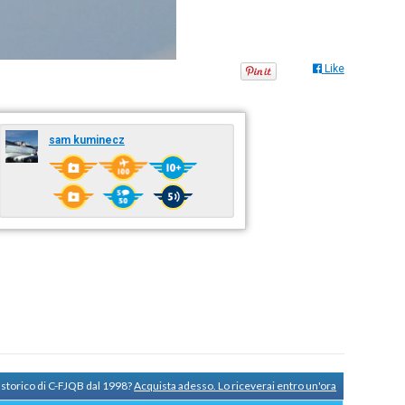
Like
sam kuminecz
 storico di C-FJQB dal 1998?
Acquista adesso. Lo riceverai entro un'ora