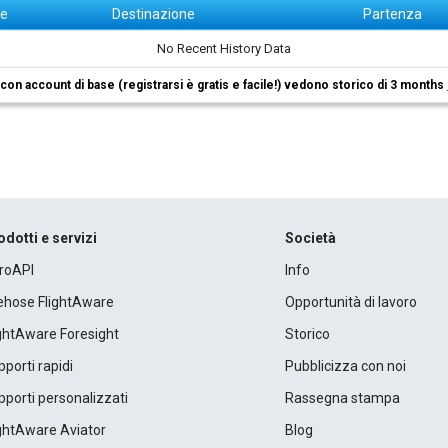
ne
Destinazione
Partenza
No Recent History Data
i con account di base (registrarsi è gratis e facile!) vedono storico di 3 months
odotti e servizi
Società
roAPI
Info
rehose FlightAware
Opportunità di lavoro
ightAware Foresight
Storico
porti rapidi
Pubblicizza con noi
porti personalizzati
Rassegna stampa
ightAware Aviator
Blog