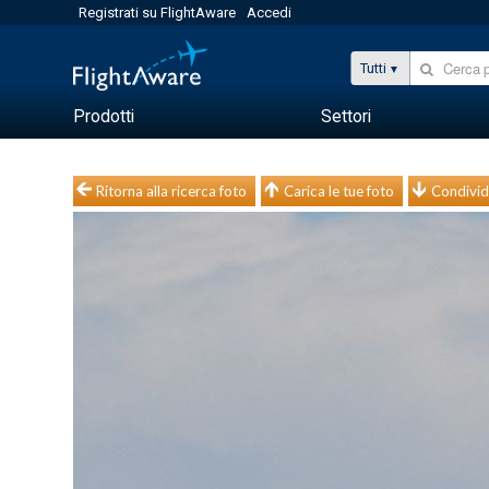
Registrati su FlightAware
Accedi
Tutti
Prodotti
Settori
Ritorna alla ricerca foto
Carica le tue foto
Condivid