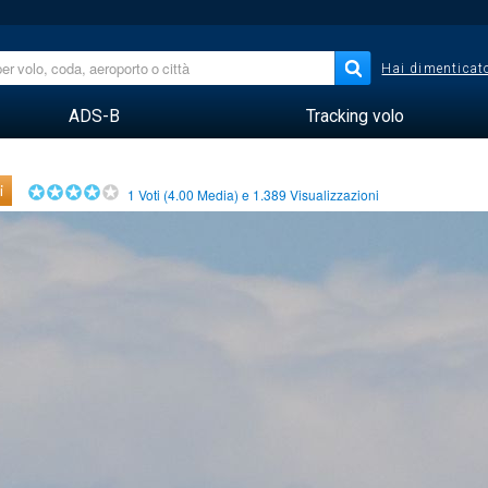
Hai dimenticato
ADS-B
Tracking volo
i
1
Voti (
4.00
Media) e
1.389
Visualizzazioni