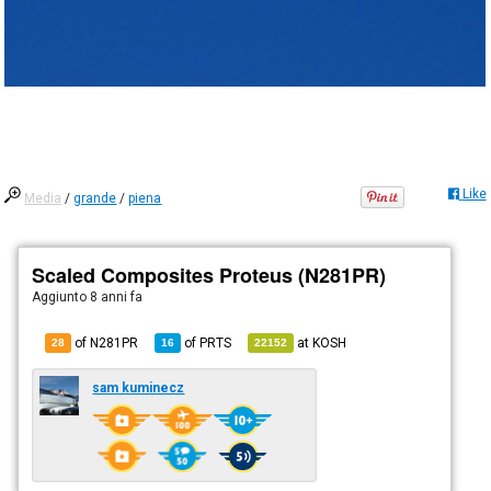
Like
Media
/
grande
/
piena
Scaled Composites Proteus (N281PR)
Aggiunto
8 anni fa
of N281PR
of
PRTS
at
KOSH
28
16
22152
sam kuminecz