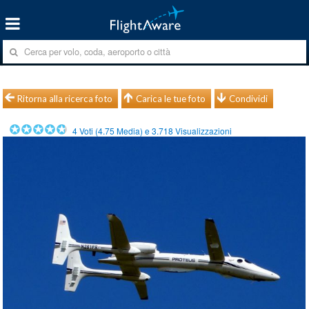
Ritorna alla ricerca foto
Carica le tue foto
Condividi
4
Voti (
4.75
Media) e
3.718
Visualizzazioni