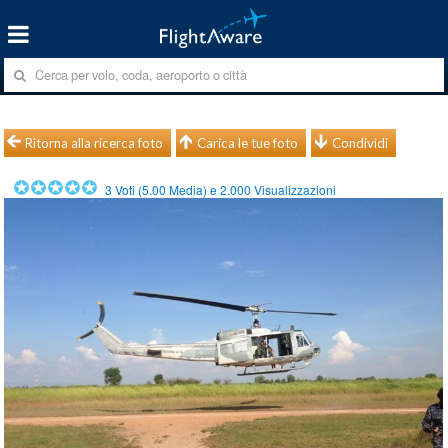
Ritorna alla ricerca foto
Carica le tue foto
Condividi
3
Voti (
5.00
Media) e
2.000
Visualizzazioni