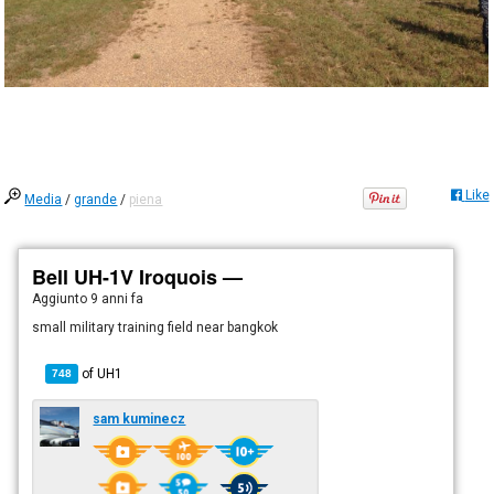
Like
Media
/
grande
/
piena
Bell UH-1V Iroquois —
Aggiunto
9 anni fa
small military training field near bangkok
of
UH1
748
sam kuminecz