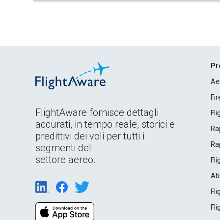
Pr
Ae
Fi
FlightAware fornisce dettagli
Fl
accurati, in tempo reale, storici e
Rap
predittivi dei voli per tutti i
Rap
segmenti del
settore aereo.
Fl
Ab
Fl
Fl