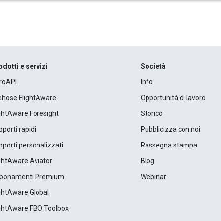
odotti e servizi
Società
roAPI
Info
rehose FlightAware
Opportunità di lavoro
ightAware Foresight
Storico
porti rapidi
Pubblicizza con noi
porti personalizzati
Rassegna stampa
ightAware Aviator
Blog
bonamenti Premium
Webinar
ightAware Global
ightAware FBO Toolbox