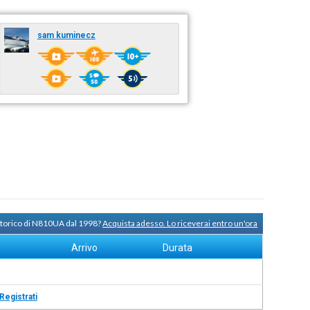
sam kuminecz
 storico di N810UA dal 1998?
Acquista adesso. Lo riceverai entro un'ora
Arrivo
Durata
Registrati