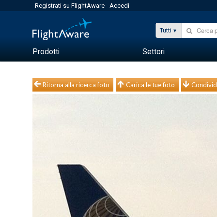
Registrati su FlightAware
Accedi
Tutti
Prodotti
Settori
Ritorna alla ricerca foto
Carica le tue foto
Condivid