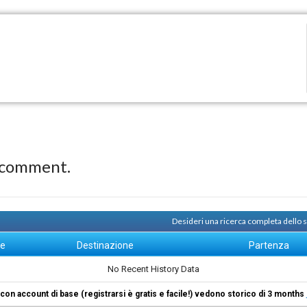
 comment.
Desideri una ricerca completa dello
ne
Destinazione
Partenza
No Recent History Data
i con account di base (registrarsi è gratis e facile!) vedono storico di 3 months