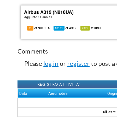
Airbus A319 (N810UA)
Aggiunto
11 anni fa
of N810UA
of
A319
at
KBUF
31
30161
7075
Comments
Please
log in
or
register
to post a
REGISTRO ATTIVITA'
Data
Aeromobile
Origi
Gli utent