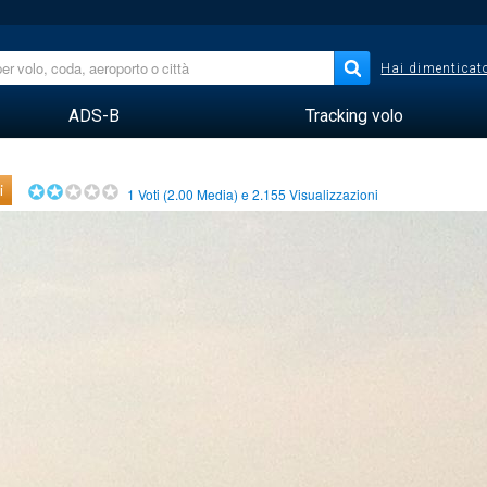
Hai dimenticato
ADS-B
Tracking volo
i
1
Voti (
2.00
Media) e
2.155
Visualizzazioni