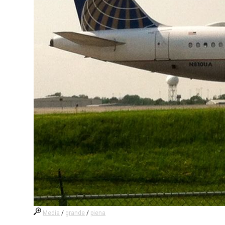
Media
/
grande
/
piena