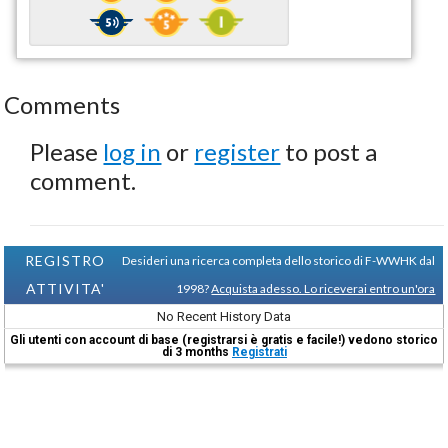
Comments
Please
log in
or
register
to post a
comment.
REGISTRO
Desideri una ricerca completa dello storico di F-WWHK dal
ATTIVITA'
1998?
Acquista adesso. Lo riceverai entro un'ora
No Recent History Data
Gli utenti con account di base (registrarsi è gratis e facile!) vedono storico
di 3 months
Registrati