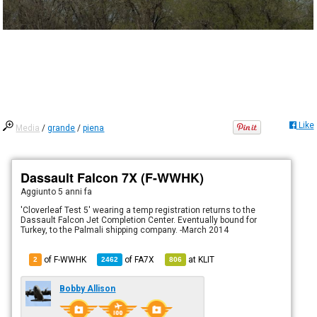
Like
Media
/
grande
/
piena
Dassault Falcon 7X (F-WWHK)
Aggiunto
5 anni fa
'Cloverleaf Test 5' wearing a temp registration returns to the
Dassault Falcon Jet Completion Center. Eventually bound for
Turkey, to the Palmali shipping company. -March 2014
of F-WWHK
of
FA7X
at
KLIT
2
2462
806
Bobby Allison