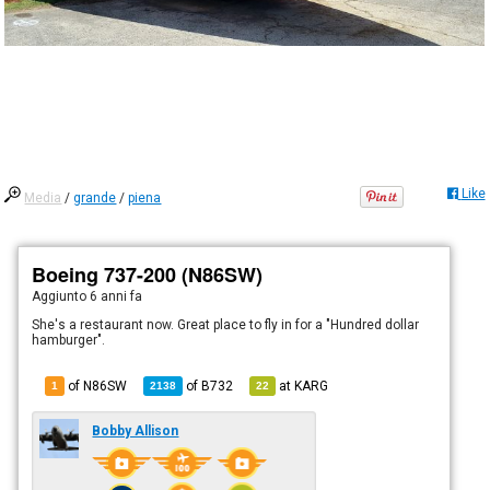
Like
Media
/
grande
/
piena
Boeing 737-200 (N86SW)
Aggiunto
6 anni fa
She's a restaurant now. Great place to fly in for a "Hundred dollar
hamburger".
of N86SW
of
B732
at
KARG
1
2138
22
Bobby Allison