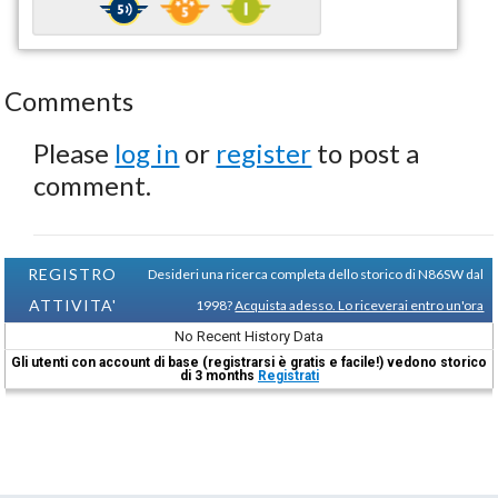
Comments
Please
log in
or
register
to post a
comment.
REGISTRO
Desideri una ricerca completa dello storico di N86SW dal
ATTIVITA'
1998?
Acquista adesso. Lo riceverai entro un'ora
No Recent History Data
Gli utenti con account di base (registrarsi è gratis e facile!) vedono storico
di 3 months
Registrati