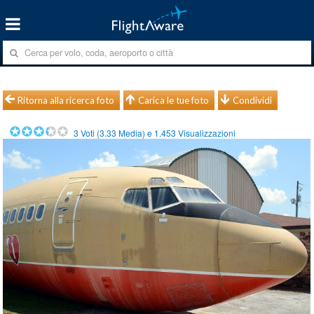
Ritorna alla ricerca foto
Carica le tue foto
Condividi
3
Voti (
3.33
Media) e
1.453
Visualizzazioni