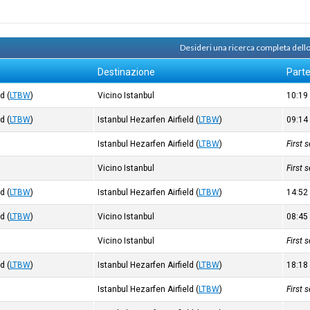
Desideri una ricerca completa dello
Destinazione
Part
ld
(
LTBW
)
Vicino Istanbul
10:1
ld
(
LTBW
)
Istanbul Hezarfen Airfield
(
LTBW
)
09:1
Istanbul Hezarfen Airfield
(
LTBW
)
First 
Vicino Istanbul
First 
ld
(
LTBW
)
Istanbul Hezarfen Airfield
(
LTBW
)
14:5
ld
(
LTBW
)
Vicino Istanbul
08:4
Vicino Istanbul
First 
ld
(
LTBW
)
Istanbul Hezarfen Airfield
(
LTBW
)
18:1
Istanbul Hezarfen Airfield
(
LTBW
)
First 