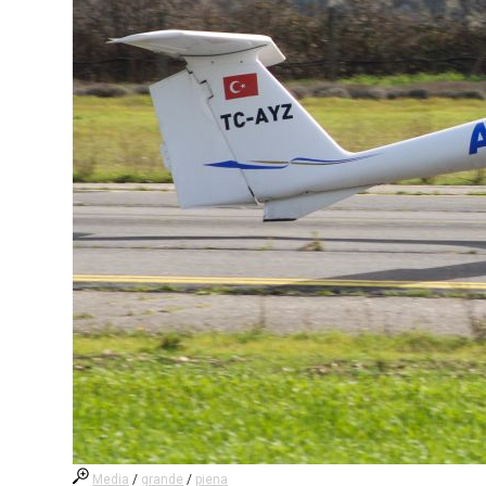
Media
/
grande
/
piena