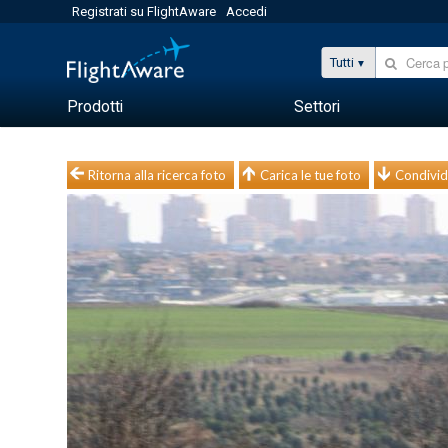
Registrati su FlightAware
Accedi
Tutti
Prodotti
Settori
Ritorna alla ricerca foto
Carica le tue foto
Condivid