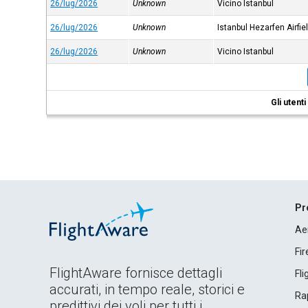
26/lug/2026
Unknown
Vicino Istanbul
26/lug/2026
Unknown
Istanbul Hezarfen Airfie
26/lug/2026
Unknown
Vicino Istanbul
Gli utent
Pr
Ae
Fi
FlightAware fornisce dettagli
Fl
accurati, in tempo reale, storici e
Rap
predittivi dei voli per tutti i