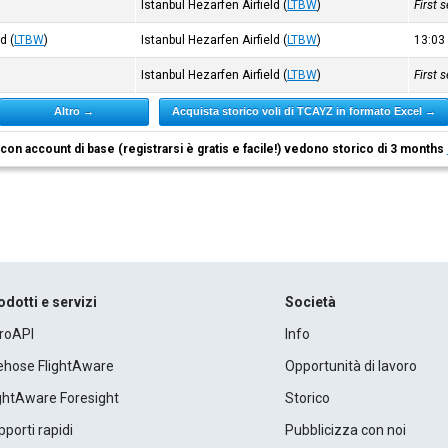
Istanbul Hezarfen Airfield
(
LTBW
)
First 
ld
(
LTBW
)
Istanbul Hezarfen Airfield
(
LTBW
)
13:0
Istanbul Hezarfen Airfield
(
LTBW
)
First 
Altro →
Acquista storico voli di TCAYZ in formato Excel →
i con account di base (registrarsi è gratis e facile!) vedono storico di 3 months
odotti e servizi
Società
roAPI
Info
rehose FlightAware
Opportunità di lavoro
ightAware Foresight
Storico
porti rapidi
Pubblicizza con noi