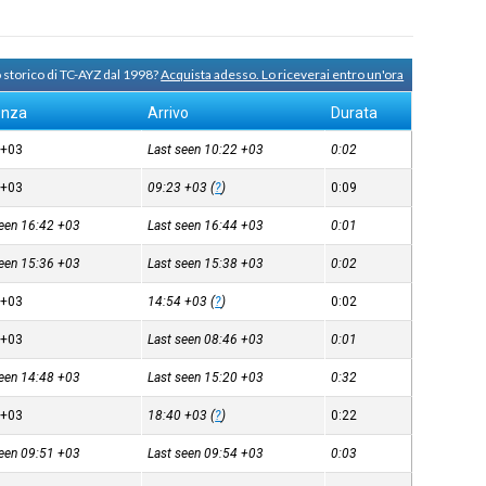
 storico di TC-AYZ dal 1998?
Acquista adesso. Lo riceverai entro un'ora
enza
Arrivo
Durata
9
+03
Last seen 10:22
+03
0:02
4
+03
09:23
+03
(
?
)
0:09
seen 16:42
+03
Last seen 16:44
+03
0:01
seen 15:36
+03
Last seen 15:38
+03
0:02
2
+03
14:54
+03
(
?
)
0:02
5
+03
Last seen 08:46
+03
0:01
seen 14:48
+03
Last seen 15:20
+03
0:32
8
+03
18:40
+03
(
?
)
0:22
seen 09:51
+03
Last seen 09:54
+03
0:03