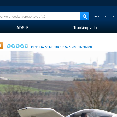
Hai dimenticato
ADS-B
Tracking volo
i
19
Voti (
4.58
Media) e
2.576
Visualizzazioni