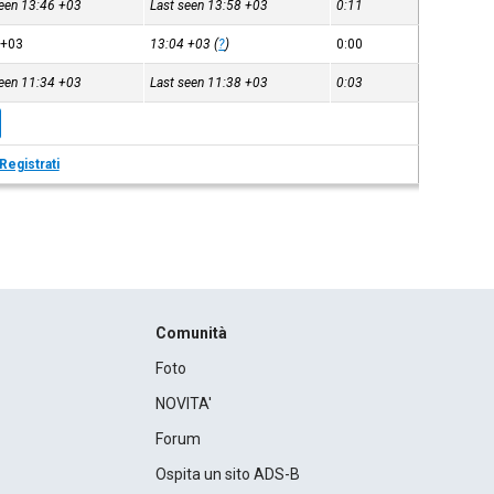
seen 13:46
+03
Last seen 13:58
+03
0:11
3
+03
13:04
+03
(
?
)
0:00
seen 11:34
+03
Last seen 11:38
+03
0:03
Registrati
Comunità
Foto
NOVITA'
Forum
Ospita un sito ADS-B