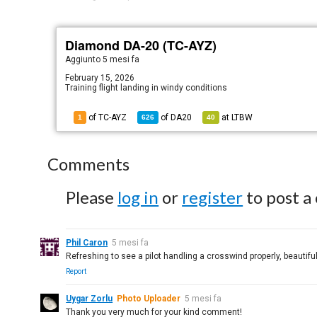
Diamond DA-20 (TC-AYZ)
Aggiunto
5 mesi fa
February 15, 2026
Training flight landing in windy conditions
of TC-AYZ
of
DA20
at
LTBW
1
626
40
Comments
Please
log in
or
register
to post a
Phil Caron
5 mesi fa
Refreshing to see a pilot handling a crosswind properly, beautiful
Report
Uygar Zorlu
Photo Uploader
5 mesi fa
Thank you very much for your kind comment!