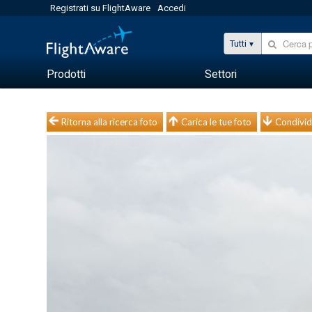
Registrati su FlightAware
Accedi
Tutti
Prodotti
Settori
Ritorna alla ricerca foto
Carica le tue foto
Condivid