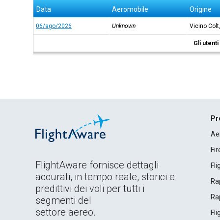
Data
Aeromobile
Origine
06/ago/2026
Unknown
Vicino Colt
Gli utent
Pr
Ae
Fi
FlightAware fornisce dettagli
Fl
accurati, in tempo reale, storici e
Rap
predittivi dei voli per tutti i
Rap
segmenti del
settore aereo.
Fl