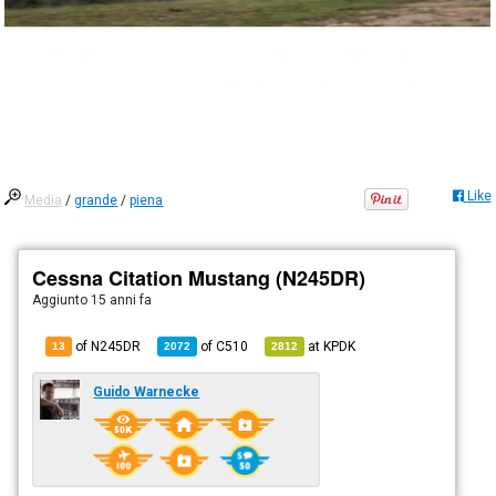
Like
Media
/
grande
/
piena
Cessna Citation Mustang (N245DR)
Aggiunto
15 anni fa
of N245DR
of
C510
at
KPDK
13
2072
2812
Guido Warnecke