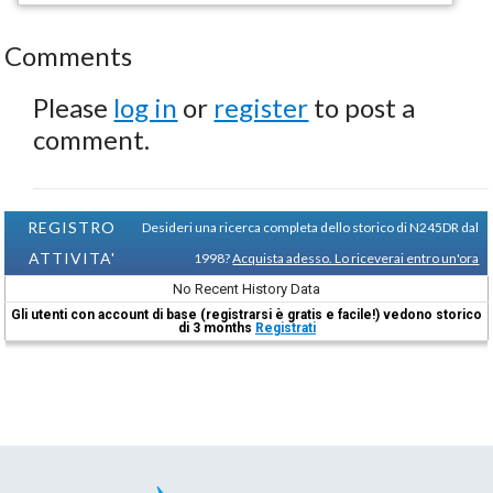
Comments
Please
log in
or
register
to post a
comment.
REGISTRO
Desideri una ricerca completa dello storico di N245DR dal
ATTIVITA'
1998?
Acquista adesso. Lo riceverai entro un'ora
No Recent History Data
Gli utenti con account di base (registrarsi è gratis e facile!) vedono storico
di 3 months
Registrati