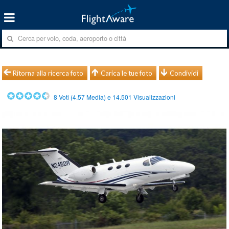
Ritorna alla ricerca foto
Carica le tue foto
Condividi
8
Voti (
4.57
Media) e
14.501
Visualizzazioni