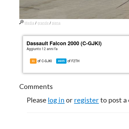
Media
/
grande
/
piena
Dassault Falcon 2000 (C-GJKI)
Aggiunto
12 anni fa
of C-GJKI
of
F2TH
11
4605
Comments
Please
log in
or
register
to post a