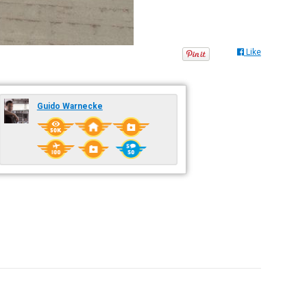
Like
Guido Warnecke