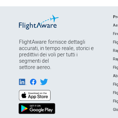
Pr
Ae
Fi
FlightAware fornisce dettagli
Fl
accurati, in tempo reale, storici e
Rap
predittivi dei voli per tutti i
Rap
segmenti del
settore aereo.
Fl
Ab
Fl
Fl
Fl
Gl