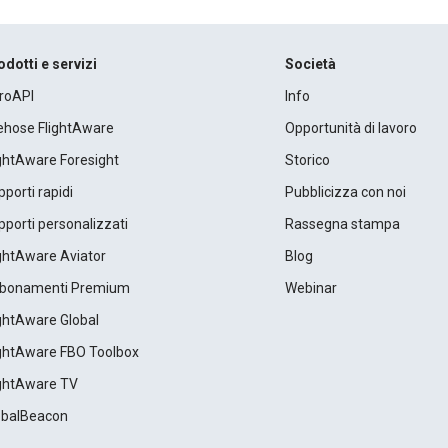
odotti e servizi
Società
roAPI
Info
rehose FlightAware
Opportunità di lavoro
ightAware Foresight
Storico
porti rapidi
Pubblicizza con noi
porti personalizzati
Rassegna stampa
ightAware Aviator
Blog
bonamenti Premium
Webinar
ightAware Global
ightAware FBO Toolbox
ightAware TV
obalBeacon