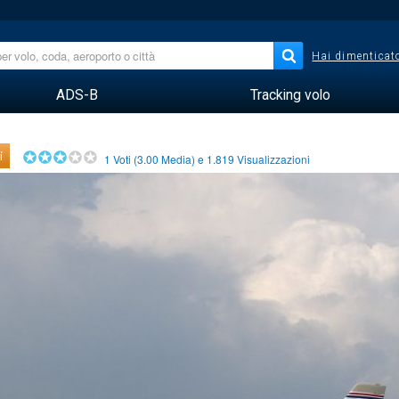
Hai dimenticato
ADS-B
Tracking volo
i
1
Voti (
3.00
Media) e
1.819
Visualizzazioni