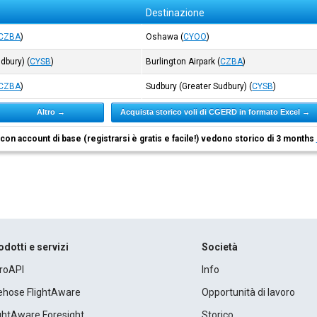
Destinazione
CZBA
)
Oshawa
(
CYOO
)
udbury)
(
CYSB
)
Burlington Airpark
(
CZBA
)
CZBA
)
Sudbury (Greater Sudbury)
(
CYSB
)
Altro →
Acquista storico voli di CGERD in formato Excel →
i con account di base (registrarsi è gratis e facile!) vedono storico di 3 months
odotti e servizi
Società
roAPI
Info
rehose FlightAware
Opportunità di lavoro
ightAware Foresight
Storico