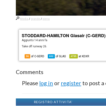
Media
/
grande
/
piena
STODDARD-HAMILTON Glasair (C-GERD)
Aggiunto
14 anni fa
Take off runway 26.
of C-GERD
of
GLAS
at
KDXR
96
602
4735
Comments
Please
log in
or
register
to post a
REGISTRO ATTIVITA'