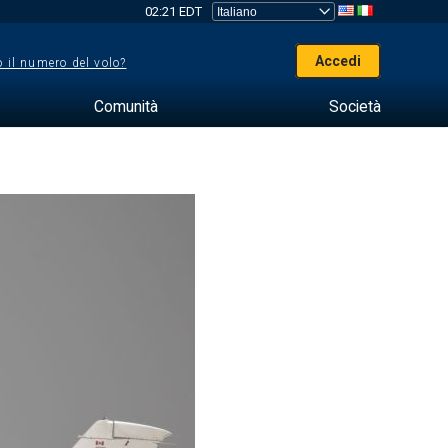
02:21 EDT
Accedi
 il numero del volo?
Comunità
Società