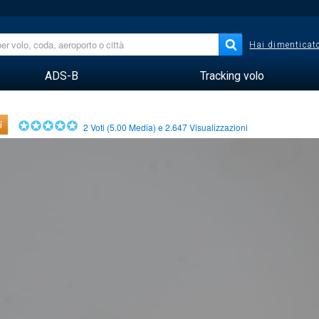
Hai dimenticato
ADS-B
Tracking volo
i
2
Voti (
5.00
Media) e
2.647
Visualizzazioni