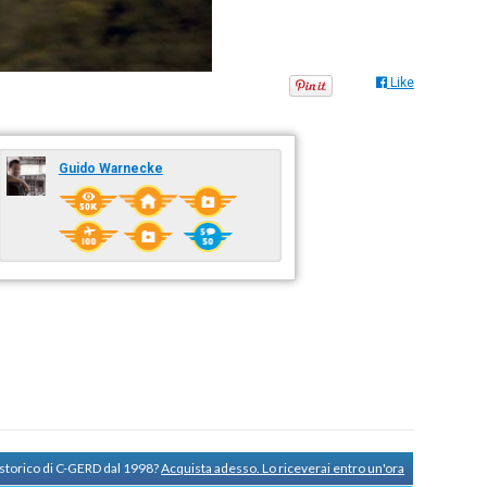
Like
Guido Warnecke
 storico di C-GERD dal 1998?
Acquista adesso. Lo riceverai entro un'ora