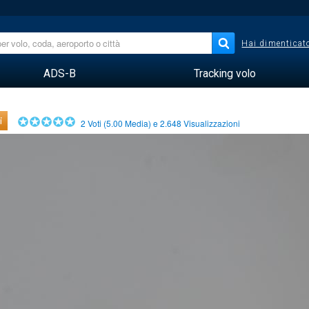
Hai dimenticato
ADS-B
Tracking volo
i
2
Voti (
5.00
Media) e
2.648
Visualizzazioni