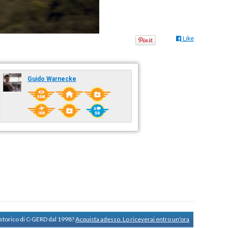
Like
Guido Warnecke
 storico di C-GERD dal 1998?
Acquista adesso. Lo riceverai entro un'ora