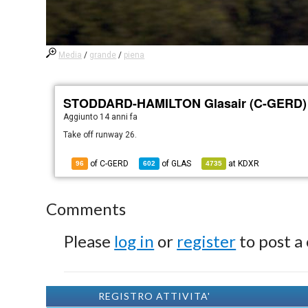
Media
/
grande
/
piena
STODDARD-HAMILTON Glasair (C-GERD)
Aggiunto
14 anni fa
Take off runway 26.
of C-GERD
of
GLAS
at
KDXR
96
602
4735
Comments
Please
log in
or
register
to post a
REGISTRO ATTIVITA'