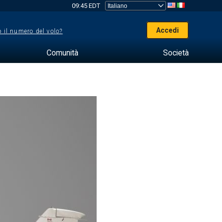
09:45 EDT
Accedi
 il numero del volo?
Comunità
Società