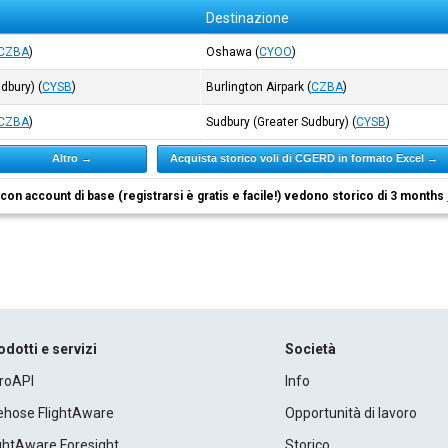
Destinazione
CZBA
)
Oshawa
(
CYOO
)
udbury)
(
CYSB
)
Burlington Airpark
(
CZBA
)
CZBA
)
Sudbury (Greater Sudbury)
(
CYSB
)
Altro →
Acquista storico voli di CGERD in formato Excel →
i con account di base (registrarsi è gratis e facile!) vedono storico di 3 months
odotti e servizi
Società
roAPI
Info
rehose FlightAware
Opportunità di lavoro
ightAware Foresight
Storico