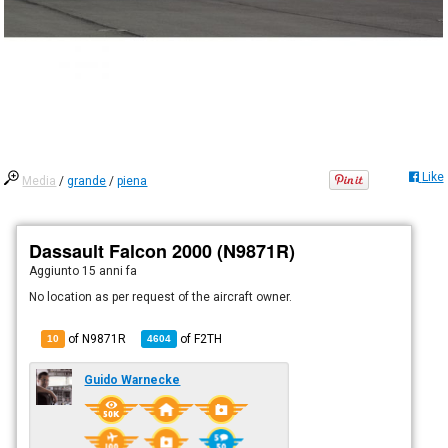
Like
Media
/
grande
/
piena
Dassault Falcon 2000 (N9871R)
Aggiunto
15 anni fa
No location as per request of the aircraft owner.
of N9871R
of
F2TH
10
4604
Guido Warnecke