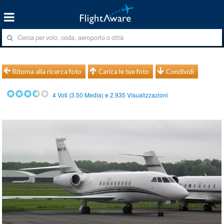
Ritorna alla ricerca foto
Carica le tue foto
Condividi
4
Voti (
3.50
Media) e
2.935
Visualizzazioni