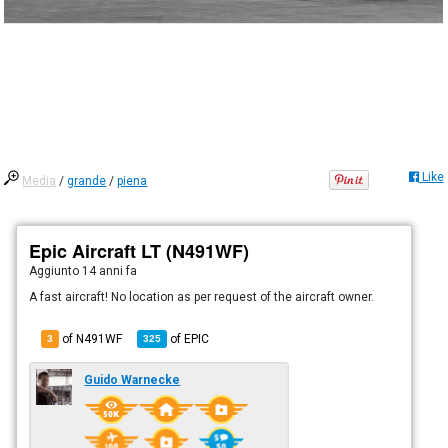
Like
Media
/
grande
/
piena
Epic Aircraft LT (N491WF)
Aggiunto
14 anni fa
A fast aircraft! No location as per request of the aircraft owner.
of N491WF
of
EPIC
3
325
Guido Warnecke