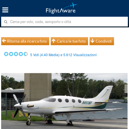
Ritorna alla ricerca foto
Carica le tue foto
Condividi
5
Voti (
4.40
Media) e
5.612
Visualizzazioni