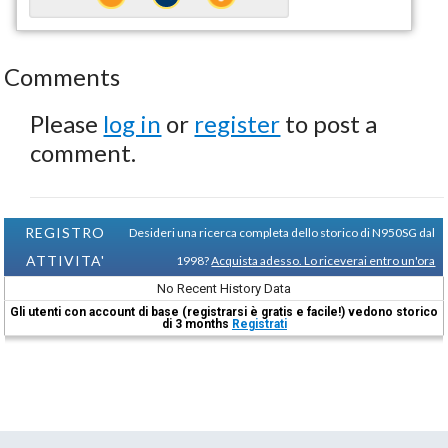
Comments
Please
log in
or
register
to post a
comment.
REGISTRO
Desideri una ricerca completa dello storico di N950SG dal
ATTIVITA'
1998?
Acquista adesso. Lo riceverai entro un'ora
No Recent History Data
Gli utenti con account di base (registrarsi è gratis e facile!) vedono storico
di 3 months
Registrati