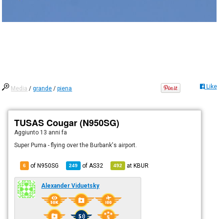
Like
Media
/
grande
/
piena
TUSAS Cougar (N950SG)
Aggiunto
13 anni fa
Super Puma - flying over the Burbank's airport.
of N950SG
of
AS32
at
KBUR
6
249
492
Alexander Viduetsky