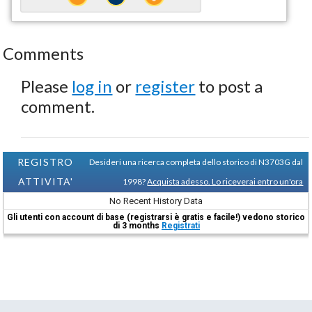
Comments
Please
log in
or
register
to post a
comment.
REGISTRO
Desideri una ricerca completa dello storico di N3703G dal
ATTIVITA'
1998?
Acquista adesso. Lo riceverai entro un'ora
No Recent History Data
Gli utenti con account di base (registrarsi è gratis e facile!) vedono storico
di 3 months
Registrati