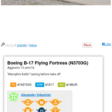
Like
Media
/
grande
/
piena
Boeing B-17 Flying Fortress (N3703G)
Aggiunto
13 anni fa
"Memphis Belle" taxiing before take off.
of N3703G
of
B17
at
KBUR
74
2339
492
Alexander Viduetsky