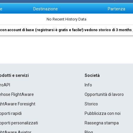
ne
Destinazione
Partenza
No Recent History Data
i con account di base (registrarsi è gratis e facile!) vedono storico di 3 months
odotti e servizi
Società
roAPI
Info
rehose FlightAware
Opportunità di lavoro
ightAware Foresight
Storico
porti rapidi
Pubblicizza con noi
porti personalizzati
Rassegna stampa
ightAware Aviator
Blog