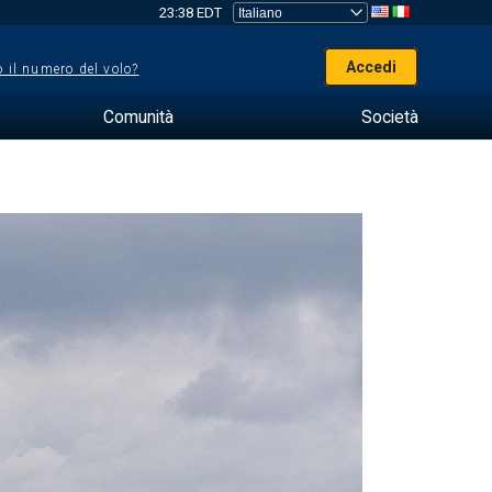
23:38 EDT
Accedi
 il numero del volo?
Comunità
Società