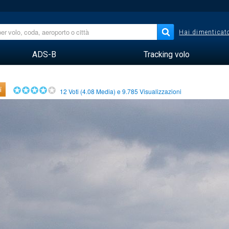
Hai dimenticato
ADS-B
Tracking volo
i
12
Voti (
4.08
Media) e
9.785
Visualizzazioni