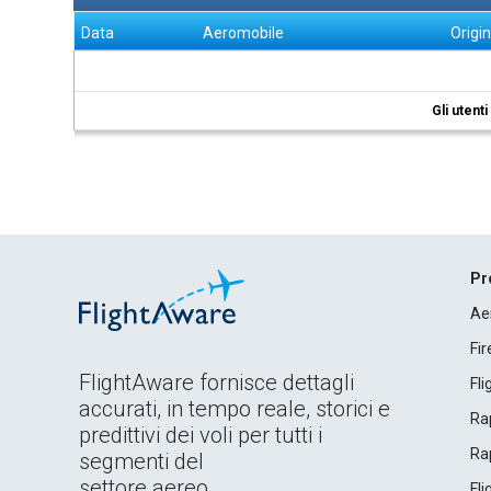
Data
Aeromobile
Origi
Gli utent
Pr
Ae
Fi
FlightAware fornisce dettagli
Fl
accurati, in tempo reale, storici e
Rap
predittivi dei voli per tutti i
Rap
segmenti del
settore aereo.
Fl