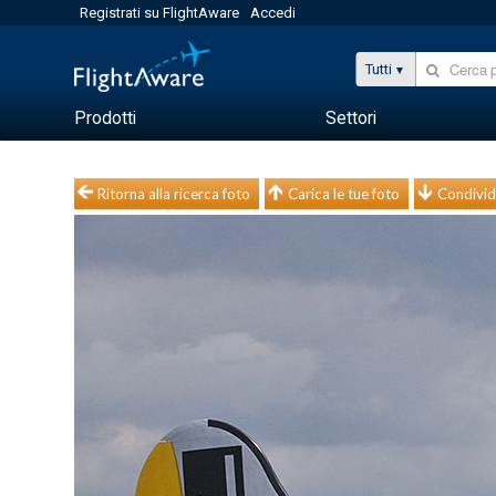
Registrati su FlightAware
Accedi
Tutti
Prodotti
Settori
Ritorna alla ricerca foto
Carica le tue foto
Condivid