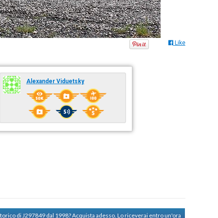
Like
Alexander Viduetsky
storico di J297849 dal 1998?
Acquista adesso. Lo riceverai entro un'ora