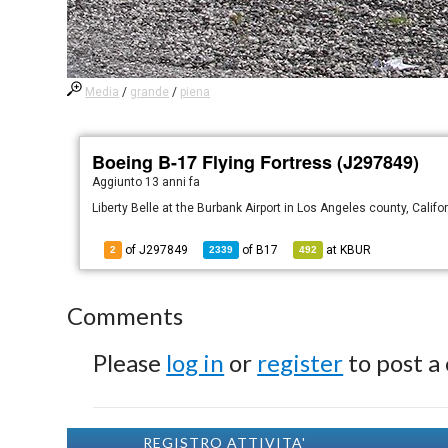
Media
/
grande
/
piena
Boeing B-17 Flying Fortress (J297849)
Aggiunto
13 anni fa
Liberty Belle at the Burbank Airport in Los Angeles county, Califo
of J297849
of
B17
at
KBUR
2
2339
492
Comments
Please
log in
or
register
to post a
REGISTRO ATTIVITA'