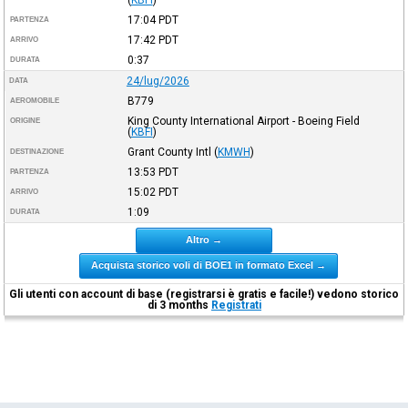
17:04
PDT
PARTENZA
17:42
PDT
ARRIVO
0:37
DURATA
24/lug/2026
DATA
B779
AEROMOBILE
King County International Airport - Boeing Field
ORIGINE
(
KBFI
)
Grant County Intl
(
KMWH
)
DESTINAZIONE
13:53
PDT
PARTENZA
15:02
PDT
ARRIVO
1:09
DURATA
Altro →
Acquista storico voli di BOE1 in formato Excel →
Gli utenti con account di base (registrarsi è gratis e facile!) vedono storico
di 3 months
Registrati