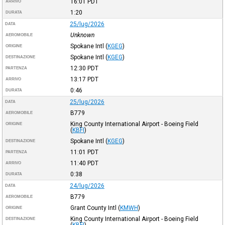
16:01
PDT
ARRIVO
1:20
DURATA
25/lug/2026
DATA
Unknown
AEROMOBILE
Spokane Intl
(
KGEG
)
ORIGINE
Spokane Intl
(
KGEG
)
DESTINAZIONE
12:30
PDT
PARTENZA
13:17
PDT
ARRIVO
0:46
DURATA
25/lug/2026
DATA
B779
AEROMOBILE
King County International Airport - Boeing Field
ORIGINE
(
KBFI
)
Spokane Intl
(
KGEG
)
DESTINAZIONE
11:01
PDT
PARTENZA
11:40
PDT
ARRIVO
0:38
DURATA
24/lug/2026
DATA
B779
AEROMOBILE
Grant County Intl
(
KMWH
)
ORIGINE
King County International Airport - Boeing Field
DESTINAZIONE
(
KBFI
)