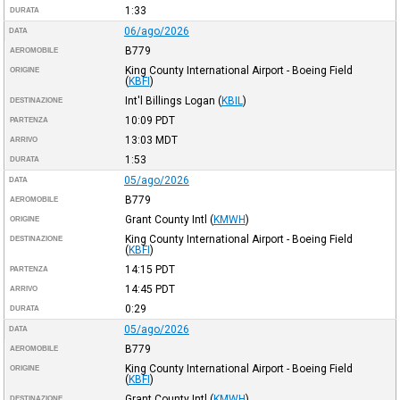
1:33
DURATA
06/ago/2026
DATA
B779
AEROMOBILE
King County International Airport - Boeing Field
ORIGINE
(
KBFI
)
Int'l Billings Logan
(
KBIL
)
DESTINAZIONE
10:09
PDT
PARTENZA
13:03
MDT
ARRIVO
1:53
DURATA
05/ago/2026
DATA
B779
AEROMOBILE
Grant County Intl
(
KMWH
)
ORIGINE
King County International Airport - Boeing Field
DESTINAZIONE
(
KBFI
)
14:15
PDT
PARTENZA
14:45
PDT
ARRIVO
0:29
DURATA
05/ago/2026
DATA
B779
AEROMOBILE
King County International Airport - Boeing Field
ORIGINE
(
KBFI
)
Grant County Intl
(
KMWH
)
DESTINAZIONE