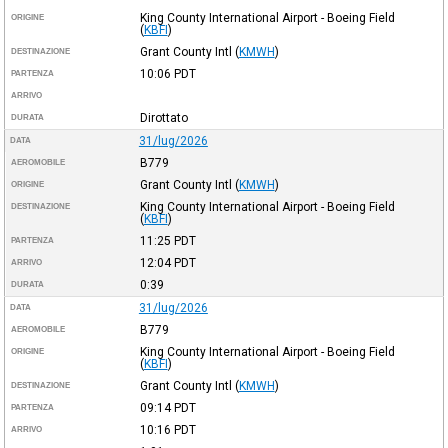
King County International Airport - Boeing Field
ORIGINE
(
KBFI
)
Grant County Intl
(
KMWH
)
DESTINAZIONE
10:06
PDT
PARTENZA
ARRIVO
Dirottato
DURATA
31/lug/2026
DATA
B779
AEROMOBILE
Grant County Intl
(
KMWH
)
ORIGINE
King County International Airport - Boeing Field
DESTINAZIONE
(
KBFI
)
11:25
PDT
PARTENZA
12:04
PDT
ARRIVO
0:39
DURATA
31/lug/2026
DATA
B779
AEROMOBILE
King County International Airport - Boeing Field
ORIGINE
(
KBFI
)
Grant County Intl
(
KMWH
)
DESTINAZIONE
09:14
PDT
PARTENZA
10:16
PDT
ARRIVO