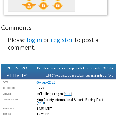
Comments
Please
log in
or
register
to post a
comment.
REGISTRO
Desideri una ricerca completa dello storico di BOE1 dal
ATTIVITA'
1998?
Acquista adesso. Lo riceverai entro un'ora
06/ago/2026
DATA
B779
AEROMOBILE
Int'l Billings Logan
(
KBIL
)
ORIGINE
King County International Airport - Boeing Field
DESTINAZIONE
(
KBFI
)
14:51
MDT
PARTENZA
15:25
PDT
ARRIVO