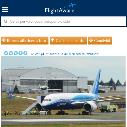
Ritorna alla ricerca foto
Carica le tue foto
Condividi
32
Voti (
4.71
Media) e
46.970
Visualizzazioni