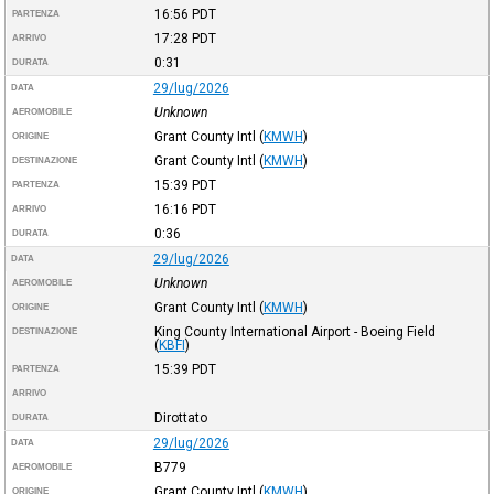
16:56
PDT
PARTENZA
17:28
PDT
ARRIVO
0:31
DURATA
29/lug/2026
DATA
Unknown
AEROMOBILE
Grant County Intl
(
KMWH
)
ORIGINE
Grant County Intl
(
KMWH
)
DESTINAZIONE
15:39
PDT
PARTENZA
16:16
PDT
ARRIVO
0:36
DURATA
29/lug/2026
DATA
Unknown
AEROMOBILE
Grant County Intl
(
KMWH
)
ORIGINE
King County International Airport - Boeing Field
DESTINAZIONE
(
KBFI
)
15:39
PDT
PARTENZA
ARRIVO
Dirottato
DURATA
29/lug/2026
DATA
B779
AEROMOBILE
Grant County Intl
(
KMWH
)
ORIGINE