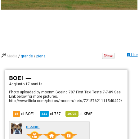
Like
Media
/
grande
/
piena
BOE1 —
Aggiunto
17 anni fa
Photo uploaded by moonm Boeing 787 First Taxi Tests 7-7-09 See
Link below for more pictures.
http://www.flickr.com/photos/moonm/sets/72157621111540492/
of BOE1
of
787
at
KPAE
15
441
10738
moonm