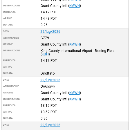
Grant County Intl
(
KMWH
)
DESTINAZIONE
14:17
PDT
PARTENZA
14:43
PDT
ARRIVO
0:26
DURATA
29/lug/2026
DATA
B779
AEROMOBILE
Grant County Intl
(
KMWH
)
ORIGINE
King County International Airport - Boeing Field
DESTINAZIONE
(
KBFI
)
14:17
PDT
PARTENZA
ARRIVO
Dirottato
DURATA
29/lug/2026
DATA
Unknown
AEROMOBILE
Grant County Intl
(
KMWH
)
ORIGINE
Grant County Intl
(
KMWH
)
DESTINAZIONE
13:15
PDT
PARTENZA
13:52
PDT
ARRIVO
0:36
DURATA
29/lug/2026
DATA