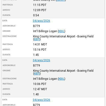
11:15
PDT
PARTENZA
12:09
PDT
ARRIVO
0:54
DURATA
04/ago/2026
DATA
B779
AEROMOBILE
Int'l Billings Logan
(
KBIL
)
ORIGINE
King County International Airport - Boeing Field
DESTINAZIONE
(
KBFI
)
14:31
MDT
PARTENZA
15:16
PDT
ARRIVO
1:45
DURATA
04/ago/2026
DATA
B779
AEROMOBILE
King County International Airport - Boeing Field
ORIGINE
(
KBFI
)
Int'l Billings Logan
(
KBIL
)
DESTINAZIONE
10:06
PDT
PARTENZA
12:47
MDT
ARRIVO
1:40
DURATA
04/ago/2026
DATA
B779
AEROMOBILE