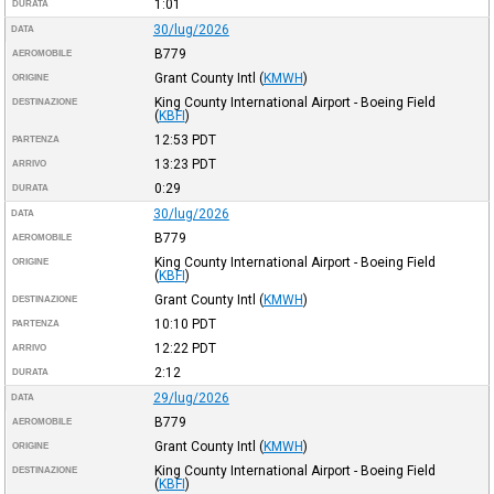
1:01
DURATA
30/lug/2026
DATA
B779
AEROMOBILE
Grant County Intl
(
KMWH
)
ORIGINE
King County International Airport - Boeing Field
DESTINAZIONE
(
KBFI
)
12:53
PDT
PARTENZA
13:23
PDT
ARRIVO
0:29
DURATA
30/lug/2026
DATA
B779
AEROMOBILE
King County International Airport - Boeing Field
ORIGINE
(
KBFI
)
Grant County Intl
(
KMWH
)
DESTINAZIONE
10:10
PDT
PARTENZA
12:22
PDT
ARRIVO
2:12
DURATA
29/lug/2026
DATA
B779
AEROMOBILE
Grant County Intl
(
KMWH
)
ORIGINE
King County International Airport - Boeing Field
DESTINAZIONE
(
KBFI
)