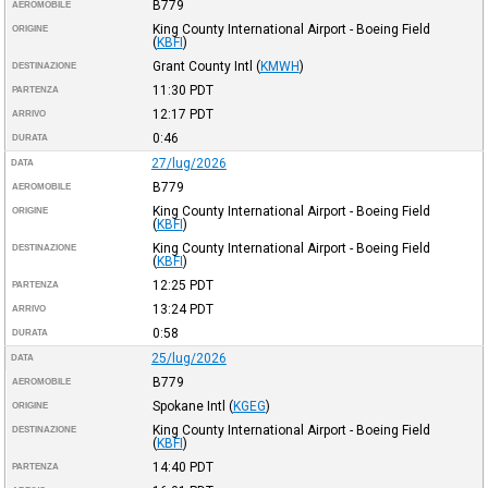
B779
AEROMOBILE
King County International Airport - Boeing Field
ORIGINE
(
KBFI
)
Grant County Intl
(
KMWH
)
DESTINAZIONE
11:30
PDT
PARTENZA
12:17
PDT
ARRIVO
0:46
DURATA
27/lug/2026
DATA
B779
AEROMOBILE
King County International Airport - Boeing Field
ORIGINE
(
KBFI
)
King County International Airport - Boeing Field
DESTINAZIONE
(
KBFI
)
12:25
PDT
PARTENZA
13:24
PDT
ARRIVO
0:58
DURATA
25/lug/2026
DATA
B779
AEROMOBILE
Spokane Intl
(
KGEG
)
ORIGINE
King County International Airport - Boeing Field
DESTINAZIONE
(
KBFI
)
14:40
PDT
PARTENZA