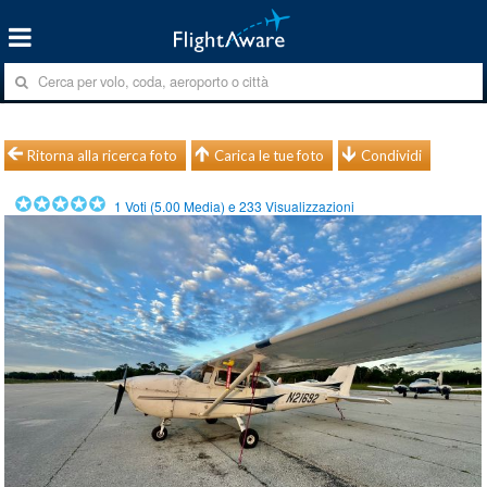
Ritorna alla ricerca foto
Carica le tue foto
Condividi
1
Voti (
5.00
Media) e
233
Visualizzazioni