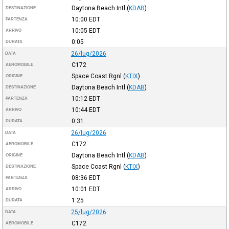
Daytona Beach Intl
(
KDAB
)
DESTINAZIONE
10:00
EDT
PARTENZA
10:05
EDT
ARRIVO
0:05
DURATA
26/lug/2026
DATA
C172
AEROMOBILE
Space Coast Rgnl
(
KTIX
)
ORIGINE
Daytona Beach Intl
(
KDAB
)
DESTINAZIONE
10:12
EDT
PARTENZA
10:44
EDT
ARRIVO
0:31
DURATA
26/lug/2026
DATA
C172
AEROMOBILE
Daytona Beach Intl
(
KDAB
)
ORIGINE
Space Coast Rgnl
(
KTIX
)
DESTINAZIONE
08:36
EDT
PARTENZA
10:01
EDT
ARRIVO
1:25
DURATA
25/lug/2026
DATA
C172
AEROMOBILE