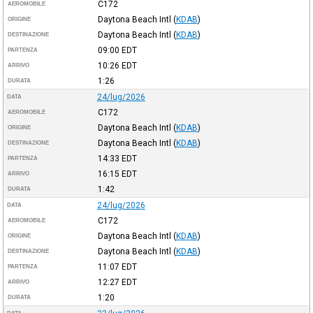
C172
AEROMOBILE
Daytona Beach Intl
(
KDAB
)
ORIGINE
Daytona Beach Intl
(
KDAB
)
DESTINAZIONE
09:00
EDT
PARTENZA
10:26
EDT
ARRIVO
1:26
DURATA
24/lug/2026
DATA
C172
AEROMOBILE
Daytona Beach Intl
(
KDAB
)
ORIGINE
Daytona Beach Intl
(
KDAB
)
DESTINAZIONE
14:33
EDT
PARTENZA
16:15
EDT
ARRIVO
1:42
DURATA
24/lug/2026
DATA
C172
AEROMOBILE
Daytona Beach Intl
(
KDAB
)
ORIGINE
Daytona Beach Intl
(
KDAB
)
DESTINAZIONE
11:07
EDT
PARTENZA
12:27
EDT
ARRIVO
1:20
DURATA