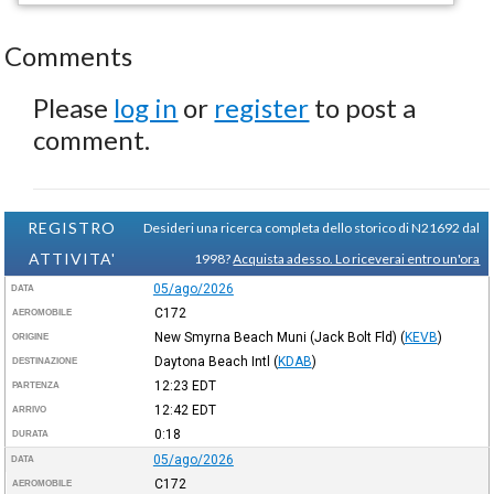
Comments
Please
log in
or
register
to post a
comment.
REGISTRO
Desideri una ricerca completa dello storico di N21692 dal
ATTIVITA'
1998?
Acquista adesso. Lo riceverai entro un'ora
05/ago/2026
DATA
C172
AEROMOBILE
New Smyrna Beach Muni (Jack Bolt Fld)
(
KEVB
)
ORIGINE
Daytona Beach Intl
(
KDAB
)
DESTINAZIONE
12:23
EDT
PARTENZA
12:42
EDT
ARRIVO
0:18
DURATA
05/ago/2026
DATA
C172
AEROMOBILE