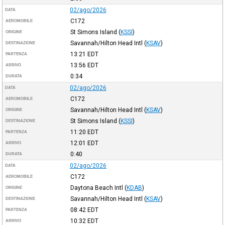
02/ago/2026
DATA
C172
AEROMOBILE
St Simons Island
(
KSSI
)
ORIGINE
Savannah/Hilton Head Intl
(
KSAV
)
DESTINAZIONE
13:21
EDT
PARTENZA
13:56
EDT
ARRIVO
0:34
DURATA
02/ago/2026
DATA
C172
AEROMOBILE
Savannah/Hilton Head Intl
(
KSAV
)
ORIGINE
St Simons Island
(
KSSI
)
DESTINAZIONE
11:20
EDT
PARTENZA
12:01
EDT
ARRIVO
0:40
DURATA
02/ago/2026
DATA
C172
AEROMOBILE
Daytona Beach Intl
(
KDAB
)
ORIGINE
Savannah/Hilton Head Intl
(
KSAV
)
DESTINAZIONE
08:42
EDT
PARTENZA
10:32
EDT
ARRIVO