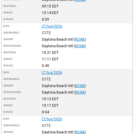
09:15
EDT
PARTENZA
10:14
EDT
ARRIVO
0:59
DURATA
27/lug/2026
DATA
C172
AEROMOBILE
Daytona Beach Intl
(
KDAB
)
ORIGINE
Daytona Beach Intl
(
KDAB
)
DESTINAZIONE
10:21
EDT
PARTENZA
11:11
EDT
ARRIVO
0:49
DURATA
27/lug/2026
DATA
C172
AEROMOBILE
Daytona Beach Intl
(
KDAB
)
ORIGINE
Daytona Beach Intl
(
KDAB
)
DESTINAZIONE
10:13
EDT
PARTENZA
10:17
EDT
ARRIVO
0:04
DURATA
27/lug/2026
DATA
C172
AEROMOBILE
Daytona Beach Intl
(
KDAB
)
ORIGINE