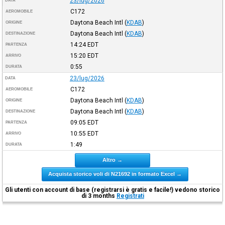
23/lug/2026
DATA
C172
AEROMOBILE
Daytona Beach Intl
(
KDAB
)
ORIGINE
Daytona Beach Intl
(
KDAB
)
DESTINAZIONE
14:24
EDT
PARTENZA
15:20
EDT
ARRIVO
0:55
DURATA
23/lug/2026
DATA
C172
AEROMOBILE
Daytona Beach Intl
(
KDAB
)
ORIGINE
Daytona Beach Intl
(
KDAB
)
DESTINAZIONE
09:05
EDT
PARTENZA
10:55
EDT
ARRIVO
1:49
DURATA
Altro →
Acquista storico voli di N21692 in formato Excel →
Gli utenti con account di base (registrarsi è gratis e facile!) vedono storico
di 3 months
Registrati