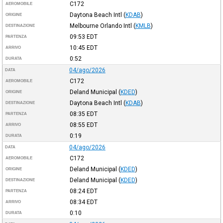
C172
AEROMOBILE
Daytona Beach Intl
(
KDAB
)
ORIGINE
Melbourne Orlando Intl
(
KMLB
)
DESTINAZIONE
09:53
EDT
PARTENZA
10:45
EDT
ARRIVO
0:52
DURATA
04/ago/2026
DATA
C172
AEROMOBILE
Deland Municipal
(
KDED
)
ORIGINE
Daytona Beach Intl
(
KDAB
)
DESTINAZIONE
08:35
EDT
PARTENZA
08:55
EDT
ARRIVO
0:19
DURATA
04/ago/2026
DATA
C172
AEROMOBILE
Deland Municipal
(
KDED
)
ORIGINE
Deland Municipal
(
KDED
)
DESTINAZIONE
08:24
EDT
PARTENZA
08:34
EDT
ARRIVO
0:10
DURATA