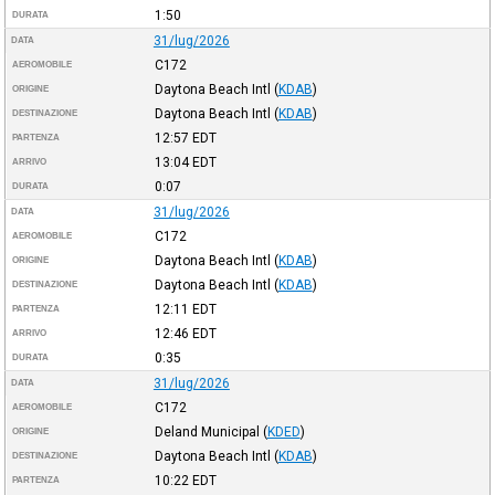
1:50
DURATA
31/lug/2026
DATA
C172
AEROMOBILE
Daytona Beach Intl
(
KDAB
)
ORIGINE
Daytona Beach Intl
(
KDAB
)
DESTINAZIONE
12:57
EDT
PARTENZA
13:04
EDT
ARRIVO
0:07
DURATA
31/lug/2026
DATA
C172
AEROMOBILE
Daytona Beach Intl
(
KDAB
)
ORIGINE
Daytona Beach Intl
(
KDAB
)
DESTINAZIONE
12:11
EDT
PARTENZA
12:46
EDT
ARRIVO
0:35
DURATA
31/lug/2026
DATA
C172
AEROMOBILE
Deland Municipal
(
KDED
)
ORIGINE
Daytona Beach Intl
(
KDAB
)
DESTINAZIONE
10:22
EDT
PARTENZA