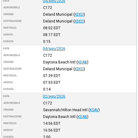
04/ago/2026
DATA
C172
AEROMOBILE
Deland Municipal
(
KDED
)
ORIGINE
Deland Municipal
(
KDED
)
DESTINAZIONE
08:02
EDT
PARTENZA
08:17
EDT
ARRIVO
0:15
DURATA
04/ago/2026
DATA
C172
AEROMOBILE
Daytona Beach Intl
(
KDAB
)
ORIGINE
Deland Municipal
(
KDED
)
DESTINAZIONE
07:39
EDT
PARTENZA
07:53
EDT
ARRIVO
0:14
DURATA
02/ago/2026
DATA
C172
AEROMOBILE
Savannah/Hilton Head Intl
(
KSAV
)
ORIGINE
Daytona Beach Intl
(
KDAB
)
DESTINAZIONE
14:56
EDT
PARTENZA
16:56
EDT
ARRIVO
2:00
DURATA