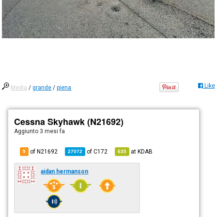
Like
Media
/
grande
/
piena
Cessna Skyhawk (N21692)
Aggiunto
3 mesi fa
of N21692
of
C172
at
KDAB
9
27072
635
aidan hermanson