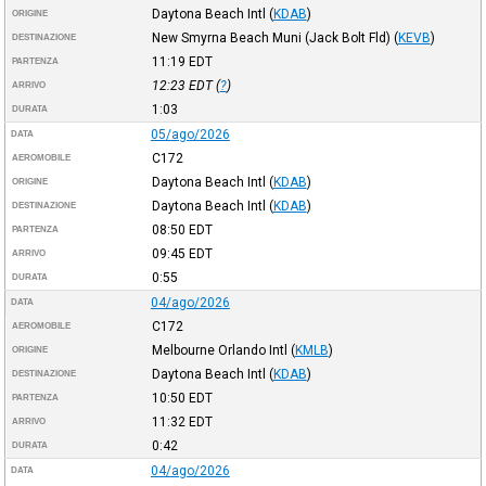
Daytona Beach Intl
(
KDAB
)
ORIGINE
New Smyrna Beach Muni (Jack Bolt Fld)
(
KEVB
)
DESTINAZIONE
11:19
EDT
PARTENZA
12:23
EDT
(
?
)
ARRIVO
1:03
DURATA
05/ago/2026
DATA
C172
AEROMOBILE
Daytona Beach Intl
(
KDAB
)
ORIGINE
Daytona Beach Intl
(
KDAB
)
DESTINAZIONE
08:50
EDT
PARTENZA
09:45
EDT
ARRIVO
0:55
DURATA
04/ago/2026
DATA
C172
AEROMOBILE
Melbourne Orlando Intl
(
KMLB
)
ORIGINE
Daytona Beach Intl
(
KDAB
)
DESTINAZIONE
10:50
EDT
PARTENZA
11:32
EDT
ARRIVO
0:42
DURATA
04/ago/2026
DATA