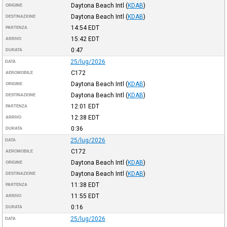
Daytona Beach Intl
(
KDAB
)
ORIGINE
Daytona Beach Intl
(
KDAB
)
DESTINAZIONE
14:54
EDT
PARTENZA
15:42
EDT
ARRIVO
0:47
DURATA
25/lug/2026
DATA
C172
AEROMOBILE
Daytona Beach Intl
(
KDAB
)
ORIGINE
Daytona Beach Intl
(
KDAB
)
DESTINAZIONE
12:01
EDT
PARTENZA
12:38
EDT
ARRIVO
0:36
DURATA
25/lug/2026
DATA
C172
AEROMOBILE
Daytona Beach Intl
(
KDAB
)
ORIGINE
Daytona Beach Intl
(
KDAB
)
DESTINAZIONE
11:38
EDT
PARTENZA
11:55
EDT
ARRIVO
0:16
DURATA
25/lug/2026
DATA