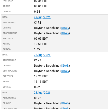
07:35
EDT
PARTENZA
08:00
EDT
ARRIVO
0:24
DURATA
29/lug/2026
DATA
C172
AEROMOBILE
Daytona Beach Intl
(
KDAB
)
ORIGINE
Daytona Beach Intl
(
KDAB
)
DESTINAZIONE
09:05
EDT
PARTENZA
10:51
EDT
ARRIVO
1:45
DURATA
28/lug/2026
DATA
C172
AEROMOBILE
Daytona Beach Intl
(
KDAB
)
ORIGINE
Daytona Beach Intl
(
KDAB
)
DESTINAZIONE
14:23
EDT
PARTENZA
15:15
EDT
ARRIVO
0:52
DURATA
28/lug/2026
DATA
C172
AEROMOBILE
Daytona Beach Intl
(
KDAB
)
ORIGINE
Daytona Beach Intl
(
KDAB
)
DESTINAZIONE