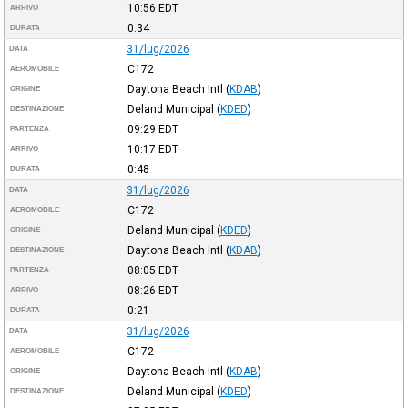
10:56
EDT
ARRIVO
0:34
DURATA
31/lug/2026
DATA
C172
AEROMOBILE
Daytona Beach Intl
(
KDAB
)
ORIGINE
Deland Municipal
(
KDED
)
DESTINAZIONE
09:29
EDT
PARTENZA
10:17
EDT
ARRIVO
0:48
DURATA
31/lug/2026
DATA
C172
AEROMOBILE
Deland Municipal
(
KDED
)
ORIGINE
Daytona Beach Intl
(
KDAB
)
DESTINAZIONE
08:05
EDT
PARTENZA
08:26
EDT
ARRIVO
0:21
DURATA
31/lug/2026
DATA
C172
AEROMOBILE
Daytona Beach Intl
(
KDAB
)
ORIGINE
Deland Municipal
(
KDED
)
DESTINAZIONE