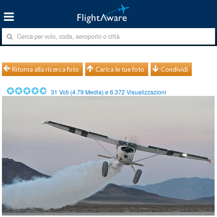
Ritorna alla ricerca foto
Carica le tue foto
Condividi
31
Voti (
4.79
Media) e
6.372
Visualizzazioni