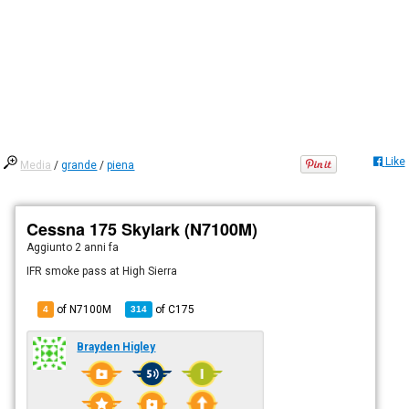
Like
Media
/
grande
/
piena
Cessna 175 Skylark (N7100M)
Aggiunto
2 anni fa
IFR smoke pass at High Sierra
of N7100M
of
C175
4
314
Brayden Higley