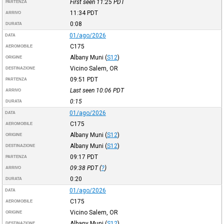
First seen 11:25
PDT
PARTENZA
11:34
PDT
ARRIVO
0:08
DURATA
01/ago/2026
DATA
C175
AEROMOBILE
Albany Muni
(
S12
)
ORIGINE
Vicino Salem, OR
DESTINAZIONE
09:51
PDT
PARTENZA
Last seen 10:06
PDT
ARRIVO
0:15
DURATA
01/ago/2026
DATA
C175
AEROMOBILE
Albany Muni
(
S12
)
ORIGINE
Albany Muni
(
S12
)
DESTINAZIONE
09:17
PDT
PARTENZA
09:38
PDT
(
?
)
ARRIVO
0:20
DURATA
01/ago/2026
DATA
C175
AEROMOBILE
Vicino Salem, OR
ORIGINE
Albany Muni
(
S12
)
DESTINAZIONE