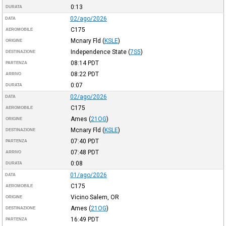
0:13
DURATA
02/ago/2026
DATA
C175
AEROMOBILE
Mcnary Fld
(
KSLE
)
ORIGINE
Independence State
(
7S5
)
DESTINAZIONE
08:14
PDT
PARTENZA
08:22
PDT
ARRIVO
0:07
DURATA
02/ago/2026
DATA
C175
AEROMOBILE
Ames
(
21OG
)
ORIGINE
Mcnary Fld
(
KSLE
)
DESTINAZIONE
07:40
PDT
PARTENZA
07:48
PDT
ARRIVO
0:08
DURATA
01/ago/2026
DATA
C175
AEROMOBILE
Vicino Salem, OR
ORIGINE
Ames
(
21OG
)
DESTINAZIONE
16:49
PDT
PARTENZA