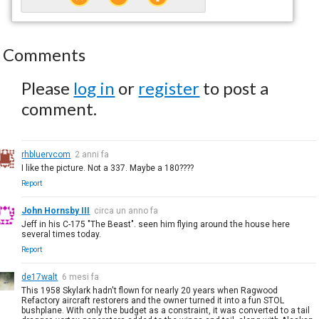
Comments
Please
log in
or
register
to post a
comment.
rhbluervcom
2 anni fa
I like the picture. Not a 337. Maybe a 180????
Report
John Hornsby III
circa un anno fa
Jeff in his C-175 "The Beast". seen him flying around the house here
several times today.
Report
de17walt
6 mesi fa
This 1958 Skylark hadn't flown for nearly 20 years when Ragwood
Refactory aircraft restorers and the owner turned it into a fun STOL
bushplane. With only the budget as a constraint, it was converted to a tail