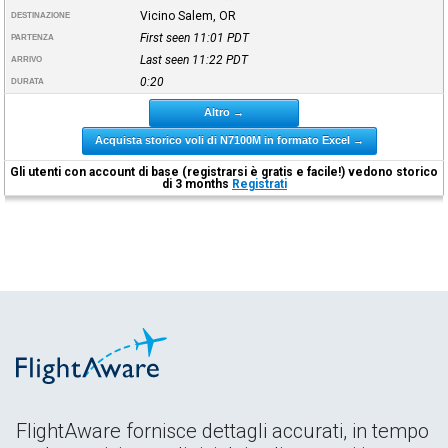
Vicino Salem, OR
DESTINAZIONE
First seen 11:01
PDT
PARTENZA
Last seen 11:22
PDT
ARRIVO
0:20
DURATA
Altro →
Acquista storico voli di N7100M in formato Excel →
Gli utenti con account di base (registrarsi è gratis e facile!) vedono storico
di 3 months
Registrati
FlightAware fornisce dettagli accurati, in tempo