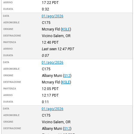
17:22
PDT
ARRIVO
0:32
DURATA
01/ago/2026
DATA
C175
AEROMOBILE
Mcnary Fld
(
KSLE
)
ORIGINE
Vicino Salem, OR
DESTINAZIONE
12:40
PDT
PARTENZA
Last seen 12:47
PDT
ARRIVO
0:07
DURATA
01/ago/2026
DATA
C175
AEROMOBILE
Albany Muni
(
S12
)
ORIGINE
Mcnary Fld
(
KSLE
)
DESTINAZIONE
12:05
PDT
PARTENZA
12:17
PDT
ARRIVO
0:11
DURATA
01/ago/2026
DATA
C175
AEROMOBILE
Vicino Salem, OR
ORIGINE
Albany Muni
(
S12
)
DESTINAZIONE