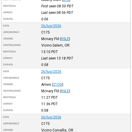
First seen 08:50
PDT
PARTENZA
Last seen 08:56
PDT
ARRIVO
0:06
DURATA
26/lug/2026
DATA
C175
AEROMOBILE
Mcnary Fld
(
KSLE
)
ORIGINE
Vicino Salem, OR
DESTINAZIONE
13:10
PDT
PARTENZA
Last seen 13:18
PDT
ARRIVO
0:08
DURATA
26/lug/2026
DATA
C175
AEROMOBILE
Ames
(
21OG
)
ORIGINE
Mcnary Fld
(
KSLE
)
DESTINAZIONE
11:27
PDT
PARTENZA
11:36
PDT
ARRIVO
0:08
DURATA
26/lug/2026
DATA
C175
AEROMOBILE
Vicino Corvallis, OR
ORIGINE