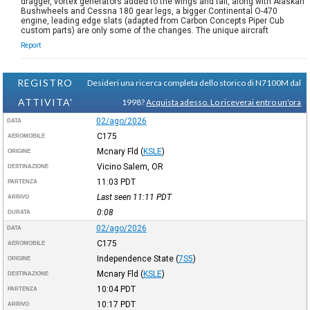
dragger, vortex generators added to the wings and tail, along with Alaskan
Bushwheels and Cessna 180 gear legs, a bigger Continental O-470
engine, leading edge slats (adapted from Carbon Concepts Piper Cub
custom parts) are only some of the changes. The unique aircraft
Report
REGISTRO
Desideri una ricerca completa dello storico di N7100M dal
ATTIVITA'
1998?
Acquista adesso. Lo riceverai entro un'ora
02/ago/2026
DATA
C175
AEROMOBILE
Mcnary Fld
(
KSLE
)
ORIGINE
Vicino Salem, OR
DESTINAZIONE
11:03
PDT
PARTENZA
Last seen 11:11
PDT
ARRIVO
0:08
DURATA
02/ago/2026
DATA
C175
AEROMOBILE
Independence State
(
7S5
)
ORIGINE
Mcnary Fld
(
KSLE
)
DESTINAZIONE
10:04
PDT
PARTENZA
10:17
PDT
ARRIVO