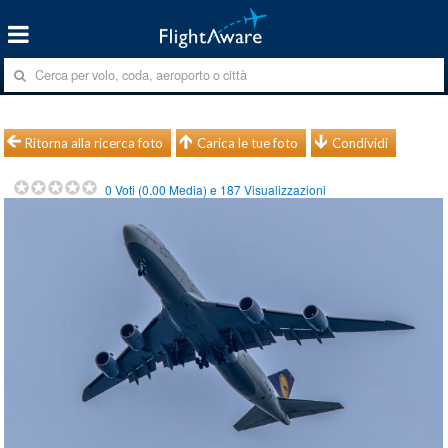
Ritorna alla ricerca foto
Carica le tue foto
Condividi
0
Voti (
0.00
Media) e
187
Visualizzazioni