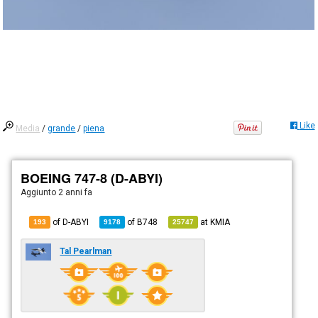
Like
Media
/
grande
/
piena
BOEING 747-8 (D-ABYI)
Aggiunto
2 anni fa
of D-ABYI
of
B748
at
KMIA
193
9178
25747
Tal Pearlman