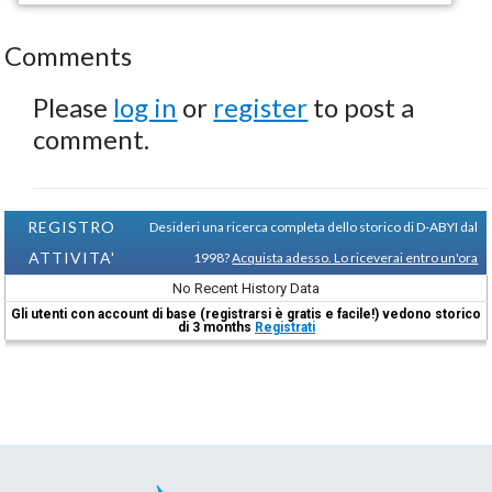
Comments
Please
log in
or
register
to post a
comment.
REGISTRO
Desideri una ricerca completa dello storico di D-ABYI dal
ATTIVITA'
1998?
Acquista adesso. Lo riceverai entro un'ora
No Recent History Data
Gli utenti con account di base (registrarsi è gratis e facile!) vedono storico
di 3 months
Registrati