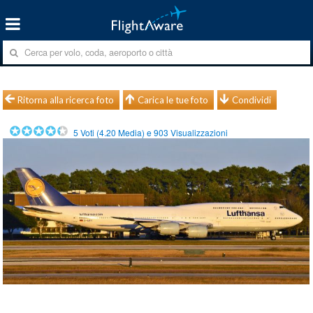
Ritorna alla ricerca foto
Carica le tue foto
Condividi
5
Voti (
4.20
Media) e
903
Visualizzazioni