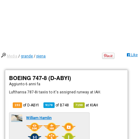
Like
Media
/
grande
/
piena
BOEING 747-8 (D-ABYI)
Aggiunto
6 anni fa
Lufthansa 787-8i taxiis to it's assigned runway at IAH.
of D-ABYI
of
B748
at
KIAH
193
9178
7198
William Hamlin