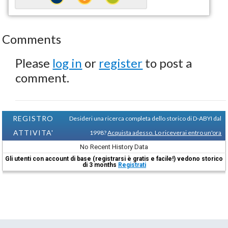
Comments
Please
log in
or
register
to post a
comment.
REGISTRO
Desideri una ricerca completa dello storico di D-ABYI dal
ATTIVITA'
1998?
Acquista adesso. Lo riceverai entro un'ora
No Recent History Data
Gli utenti con account di base (registrarsi è gratis e facile!) vedono storico
di 3 months
Registrati