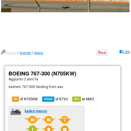
Like
Media
/
grande
/
piena
BOEING 767-300 (N705KW)
Aggiunto
2 anni fa
eastern 767-300 landing from aex
of N705KW
of
B763
at
KMCI
50
33545
297
kaden mason