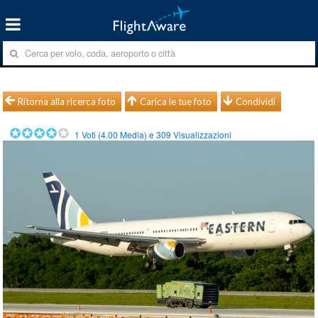
Ritorna alla ricerca foto
Carica le tue foto
Condividi
1
Voti (
4.00
Media) e
309
Visualizzazioni