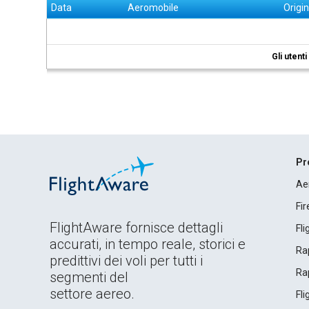
Data
Aeromobile
Origi
Gli utent
Pr
Ae
Fi
FlightAware fornisce dettagli
Fl
accurati, in tempo reale, storici e
Rap
predittivi dei voli per tutti i
Rap
segmenti del
settore aereo.
Fl