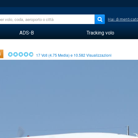
Hai dimenticato
ADS-B
Tracking volo
i
17
Voti (
4.75
Media) e
10.582
Visualizzazioni