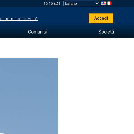
16:15 EDT
Accedi
 il numero del volo?
Comunità
Società