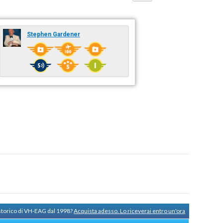
Stephen Gardener
 storico di VH-EAG dal 1998?
Acquista adesso. Lo riceverai entro un'ora