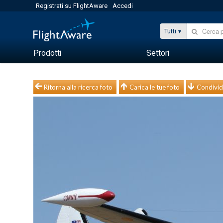
Registrati su FlightAware
Accedi
Tutti
Prodotti
Settori
Ritorna alla ricerca foto
Carica le tue foto
Condivid