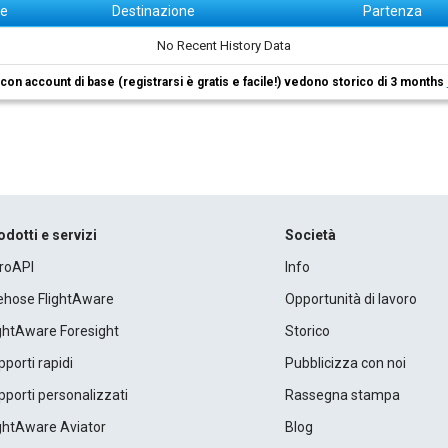
ne
Destinazione
Partenza
No Recent History Data
i con account di base (registrarsi è gratis e facile!) vedono storico di 3 months
odotti e servizi
Società
roAPI
Info
rehose FlightAware
Opportunità di lavoro
ightAware Foresight
Storico
porti rapidi
Pubblicizza con noi
porti personalizzati
Rassegna stampa
ightAware Aviator
Blog