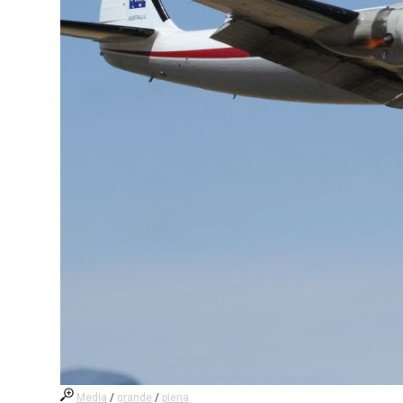
Media
/
grande
/
piena