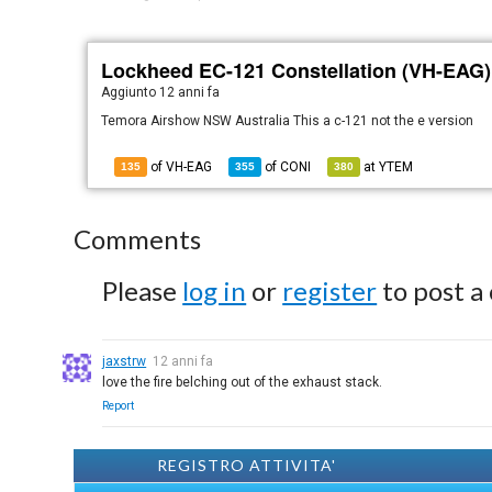
Lockheed EC-121 Constellation (VH-EAG)
Aggiunto
12 anni fa
Temora Airshow NSW Australia This a c-121 not the e version
of VH-EAG
of
CONI
at
YTEM
135
355
380
Comments
Please
log in
or
register
to post a
jaxstrw
12 anni fa
love the fire belching out of the exhaust stack.
Report
REGISTRO ATTIVITA'