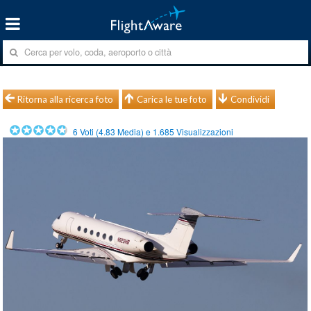
Ritorna alla ricerca foto
Carica le tue foto
Condividi
6
Voti (
4.83
Media) e
1.685
Visualizzazioni