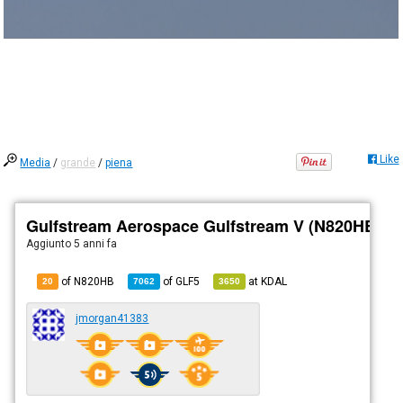
Like
Media
/
grande
/
piena
Gulfstream Aerospace Gulfstream V (N820HB)
Aggiunto
5 anni fa
of N820HB
of
GLF5
at
KDAL
20
7062
3650
jmorgan41383