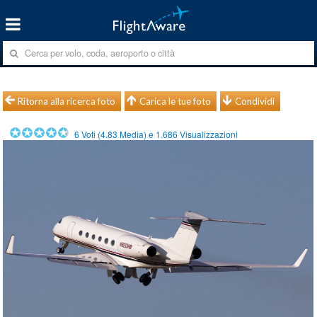
Ritorna alla ricerca foto
Carica le tue foto
Condividi
6
Voti (
4.83
Media) e
1.686
Visualizzazioni