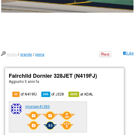
Like
Media
/
grande
/
piena
Fairchild Dornier 328JET (N419FJ)
Aggiunto
5 anni fa
of N419FJ
of
J328
at
KDAL
35
606
3650
jmorgan41383