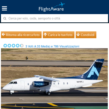
Ritorna alla ricerca foto
Carica le tue foto
Condividi
3
Voti (
4.33
Media) e
786
Visualizzazioni