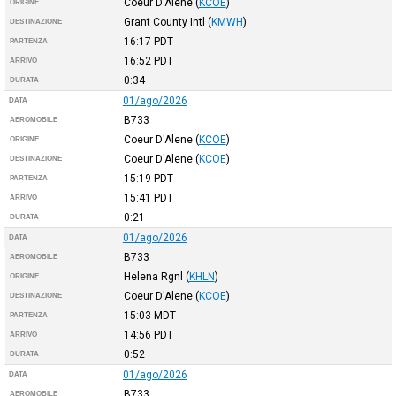
Coeur D'Alene
(
KCOE
)
ORIGINE
Grant County Intl
(
KMWH
)
DESTINAZIONE
16:17
PDT
PARTENZA
16:52
PDT
ARRIVO
0:34
DURATA
01/ago/2026
DATA
B733
AEROMOBILE
Coeur D'Alene
(
KCOE
)
ORIGINE
Coeur D'Alene
(
KCOE
)
DESTINAZIONE
15:19
PDT
PARTENZA
15:41
PDT
ARRIVO
0:21
DURATA
01/ago/2026
DATA
B733
AEROMOBILE
Helena Rgnl
(
KHLN
)
ORIGINE
Coeur D'Alene
(
KCOE
)
DESTINAZIONE
15:03
MDT
PARTENZA
14:56
PDT
ARRIVO
0:52
DURATA
01/ago/2026
DATA
B733
AEROMOBILE