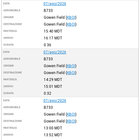
07/ago/2026
DATA
B733
AEROMOBILE
Gowen Field
(
KBOI
)
ORIGINE
Gowen Field
(
KBOI
)
DESTINAZIONE
15:40
MDT
PARTENZA
16:17
MDT
ARRIVO
0:36
DURATA
07/ago/2026
DATA
B733
AEROMOBILE
Gowen Field
(
KBOI
)
ORIGINE
Gowen Field
(
KBOI
)
DESTINAZIONE
14:29
MDT
PARTENZA
15:01
MDT
ARRIVO
0:32
DURATA
07/ago/2026
DATA
B733
AEROMOBILE
Gowen Field
(
KBOI
)
ORIGINE
Gowen Field
(
KBOI
)
DESTINAZIONE
13:00
MDT
PARTENZA
13:52
MDT
ARRIVO