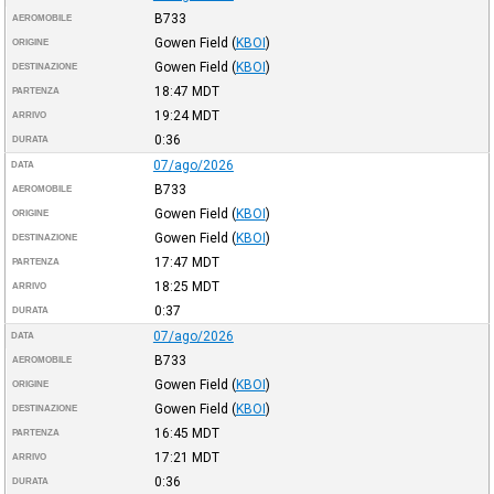
B733
AEROMOBILE
Gowen Field
(
KBOI
)
ORIGINE
Gowen Field
(
KBOI
)
DESTINAZIONE
18:47
MDT
PARTENZA
19:24
MDT
ARRIVO
0:36
DURATA
07/ago/2026
DATA
B733
AEROMOBILE
Gowen Field
(
KBOI
)
ORIGINE
Gowen Field
(
KBOI
)
DESTINAZIONE
17:47
MDT
PARTENZA
18:25
MDT
ARRIVO
0:37
DURATA
07/ago/2026
DATA
B733
AEROMOBILE
Gowen Field
(
KBOI
)
ORIGINE
Gowen Field
(
KBOI
)
DESTINAZIONE
16:45
MDT
PARTENZA
17:21
MDT
ARRIVO
0:36
DURATA