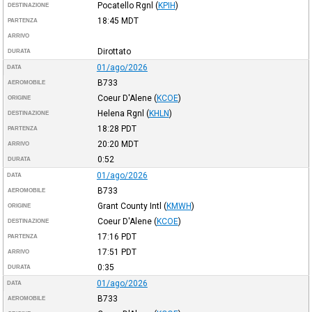
Pocatello Rgnl
(
KPIH
)
DESTINAZIONE
18:45
MDT
PARTENZA
ARRIVO
Dirottato
DURATA
01/ago/2026
DATA
B733
AEROMOBILE
Coeur D'Alene
(
KCOE
)
ORIGINE
Helena Rgnl
(
KHLN
)
DESTINAZIONE
18:28
PDT
PARTENZA
20:20
MDT
ARRIVO
0:52
DURATA
01/ago/2026
DATA
B733
AEROMOBILE
Grant County Intl
(
KMWH
)
ORIGINE
Coeur D'Alene
(
KCOE
)
DESTINAZIONE
17:16
PDT
PARTENZA
17:51
PDT
ARRIVO
0:35
DURATA
01/ago/2026
DATA
B733
AEROMOBILE