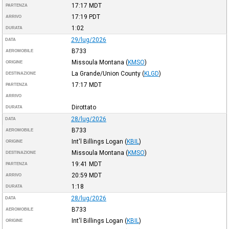
17:17
MDT
PARTENZA
17:19
PDT
ARRIVO
1:02
DURATA
29/lug/2026
DATA
B733
AEROMOBILE
Missoula Montana
(
KMSO
)
ORIGINE
La Grande/Union County
(
KLGD
)
DESTINAZIONE
17:17
MDT
PARTENZA
ARRIVO
Dirottato
DURATA
28/lug/2026
DATA
B733
AEROMOBILE
Int'l Billings Logan
(
KBIL
)
ORIGINE
Missoula Montana
(
KMSO
)
DESTINAZIONE
19:41
MDT
PARTENZA
20:59
MDT
ARRIVO
1:18
DURATA
28/lug/2026
DATA
B733
AEROMOBILE
Int'l Billings Logan
(
KBIL
)
ORIGINE