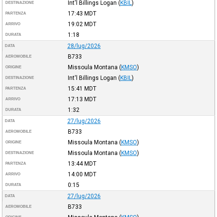
Int'l Billings Logan
(
KBIL
)
DESTINAZIONE
17:43
MDT
PARTENZA
19:02
MDT
ARRIVO
1:18
DURATA
28/lug/2026
DATA
B733
AEROMOBILE
Missoula Montana
(
KMSO
)
ORIGINE
Int'l Billings Logan
(
KBIL
)
DESTINAZIONE
15:41
MDT
PARTENZA
17:13
MDT
ARRIVO
1:32
DURATA
27/lug/2026
DATA
B733
AEROMOBILE
Missoula Montana
(
KMSO
)
ORIGINE
Missoula Montana
(
KMSO
)
DESTINAZIONE
13:44
MDT
PARTENZA
14:00
MDT
ARRIVO
0:15
DURATA
27/lug/2026
DATA
B733
AEROMOBILE