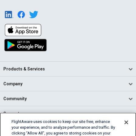
Products & Services
Company
Community
Support
FlightAware uses cookies to keep our site free, enhance
your experience, and to analyze performance and traffic. By
English (USA)
clicking “Allow All”, you agree to storing cookies on your
2026 FlightAware