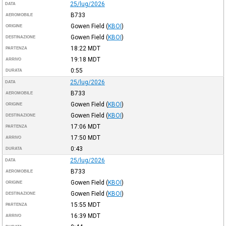
25/lug/2026
DATA
B733
AEROMOBILE
Gowen Field
(
KBOI
)
ORIGINE
Gowen Field
(
KBOI
)
DESTINAZIONE
18:22
MDT
PARTENZA
19:18
MDT
ARRIVO
0:55
DURATA
25/lug/2026
DATA
B733
AEROMOBILE
Gowen Field
(
KBOI
)
ORIGINE
Gowen Field
(
KBOI
)
DESTINAZIONE
17:06
MDT
PARTENZA
17:50
MDT
ARRIVO
0:43
DURATA
25/lug/2026
DATA
B733
AEROMOBILE
Gowen Field
(
KBOI
)
ORIGINE
Gowen Field
(
KBOI
)
DESTINAZIONE
15:55
MDT
PARTENZA
16:39
MDT
ARRIVO