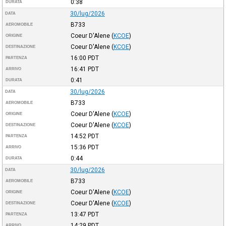
0:38
DURATA
30/lug/2026
DATA
B733
AEROMOBILE
Coeur D'Alene
(
KCOE
)
ORIGINE
Coeur D'Alene
(
KCOE
)
DESTINAZIONE
16:00
PDT
PARTENZA
16:41
PDT
ARRIVO
0:41
DURATA
30/lug/2026
DATA
B733
AEROMOBILE
Coeur D'Alene
(
KCOE
)
ORIGINE
Coeur D'Alene
(
KCOE
)
DESTINAZIONE
14:52
PDT
PARTENZA
15:36
PDT
ARRIVO
0:44
DURATA
30/lug/2026
DATA
B733
AEROMOBILE
Coeur D'Alene
(
KCOE
)
ORIGINE
Coeur D'Alene
(
KCOE
)
DESTINAZIONE
13:47
PDT
PARTENZA
14:29
PDT
ARRIVO