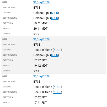
31/lug/2026
DATA
B733
AEROMOBILE
Helena Rgnl
(
KHLN
)
ORIGINE
Helena Rgnl
(
KHLN
)
DESTINAZIONE
19:41
MDT
PARTENZA
20:11
MDT
ARRIVO
0:30
DURATA
31/lug/2026
DATA
B733
AEROMOBILE
Coeur D'Alene
(
KCOE
)
ORIGINE
Helena Rgnl
(
KHLN
)
DESTINAZIONE
17:17
PDT
PARTENZA
19:12
MDT
ARRIVO
0:55
DURATA
30/lug/2026
DATA
B733
AEROMOBILE
Coeur D'Alene
(
KCOE
)
ORIGINE
Coeur D'Alene
(
KCOE
)
DESTINAZIONE
17:02
PDT
PARTENZA
17:41
PDT
ARRIVO