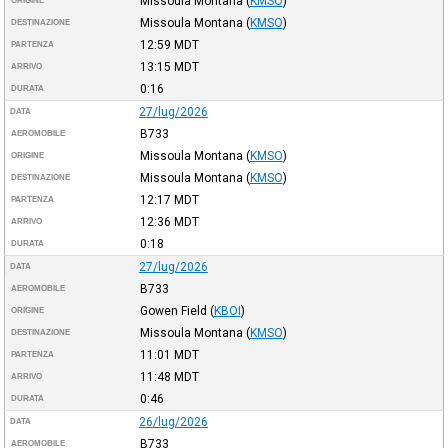
Missoula Montana
(
KMSO
)
ORIGINE
Missoula Montana
(
KMSO
)
DESTINAZIONE
12:59
MDT
PARTENZA
13:15
MDT
ARRIVO
0:16
DURATA
27/lug/2026
DATA
B733
AEROMOBILE
Missoula Montana
(
KMSO
)
ORIGINE
Missoula Montana
(
KMSO
)
DESTINAZIONE
12:17
MDT
PARTENZA
12:36
MDT
ARRIVO
0:18
DURATA
27/lug/2026
DATA
B733
AEROMOBILE
Gowen Field
(
KBOI
)
ORIGINE
Missoula Montana
(
KMSO
)
DESTINAZIONE
11:01
MDT
PARTENZA
11:48
MDT
ARRIVO
0:46
DURATA
26/lug/2026
DATA
B733
AEROMOBILE