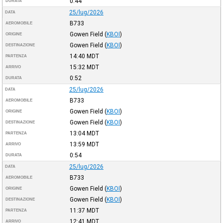
0:44
DURATA
25/lug/2026
DATA
B733
AEROMOBILE
Gowen Field
(
KBOI
)
ORIGINE
Gowen Field
(
KBOI
)
DESTINAZIONE
14:40
MDT
PARTENZA
15:32
MDT
ARRIVO
0:52
DURATA
25/lug/2026
DATA
B733
AEROMOBILE
Gowen Field
(
KBOI
)
ORIGINE
Gowen Field
(
KBOI
)
DESTINAZIONE
13:04
MDT
PARTENZA
13:59
MDT
ARRIVO
0:54
DURATA
25/lug/2026
DATA
B733
AEROMOBILE
Gowen Field
(
KBOI
)
ORIGINE
Gowen Field
(
KBOI
)
DESTINAZIONE
11:37
MDT
PARTENZA
12:41
MDT
ARRIVO