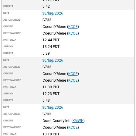
0:42
DURATA
30/lug/2026
DATA
B733
AEROMOBILE
Coeur D'Alene
(
KCOE
)
ORIGINE
Coeur D'Alene
(
KCOE
)
DESTINAZIONE
12:44
PDT
PARTENZA
13:24
PDT
ARRIVO
0:39
DURATA
30/lug/2026
DATA
B733
AEROMOBILE
Coeur D'Alene
(
KCOE
)
ORIGINE
Coeur D'Alene
(
KCOE
)
DESTINAZIONE
11:39
PDT
PARTENZA
12:23
PDT
ARRIVO
0:43
DURATA
30/lug/2026
DATA
B733
AEROMOBILE
Grant County Intl
(
KMWH
)
ORIGINE
Coeur D'Alene
(
KCOE
)
DESTINAZIONE
10:18
PDT
PARTENZA