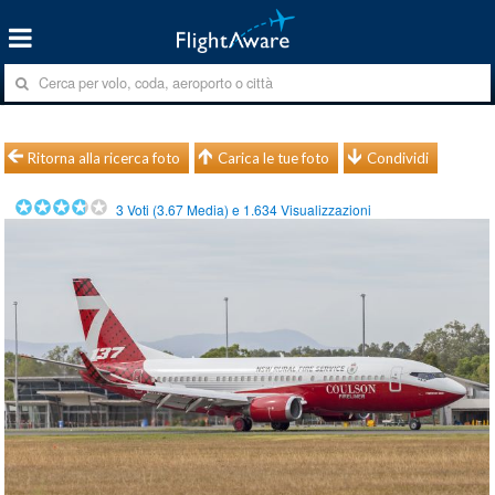
Ritorna alla ricerca foto
Carica le tue foto
Condividi
3
Voti (
3.67
Media) e
1.634
Visualizzazioni