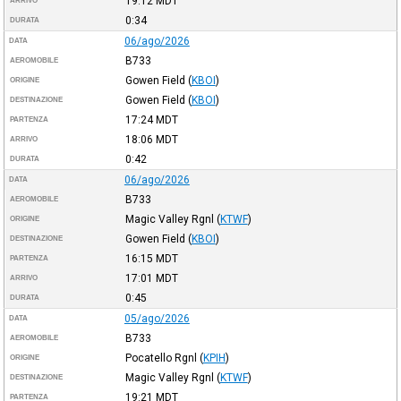
19:12
MDT
ARRIVO
0:34
DURATA
06/ago/2026
DATA
B733
AEROMOBILE
Gowen Field
(
KBOI
)
ORIGINE
Gowen Field
(
KBOI
)
DESTINAZIONE
17:24
MDT
PARTENZA
18:06
MDT
ARRIVO
0:42
DURATA
06/ago/2026
DATA
B733
AEROMOBILE
Magic Valley Rgnl
(
KTWF
)
ORIGINE
Gowen Field
(
KBOI
)
DESTINAZIONE
16:15
MDT
PARTENZA
17:01
MDT
ARRIVO
0:45
DURATA
05/ago/2026
DATA
B733
AEROMOBILE
Pocatello Rgnl
(
KPIH
)
ORIGINE
Magic Valley Rgnl
(
KTWF
)
DESTINAZIONE
19:21
MDT
PARTENZA