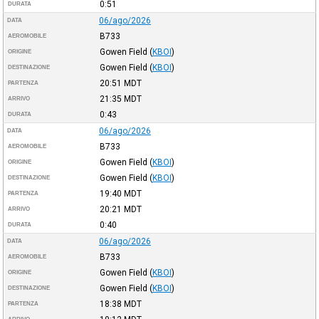
0:51
DURATA
06/ago/2026
DATA
B733
AEROMOBILE
Gowen Field
(
KBOI
)
ORIGINE
Gowen Field
(
KBOI
)
DESTINAZIONE
20:51
MDT
PARTENZA
21:35
MDT
ARRIVO
0:43
DURATA
06/ago/2026
DATA
B733
AEROMOBILE
Gowen Field
(
KBOI
)
ORIGINE
Gowen Field
(
KBOI
)
DESTINAZIONE
19:40
MDT
PARTENZA
20:21
MDT
ARRIVO
0:40
DURATA
06/ago/2026
DATA
B733
AEROMOBILE
Gowen Field
(
KBOI
)
ORIGINE
Gowen Field
(
KBOI
)
DESTINAZIONE
18:38
MDT
PARTENZA