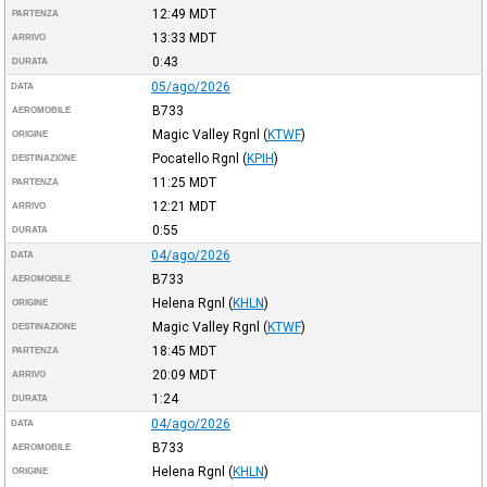
12:49
MDT
PARTENZA
13:33
MDT
ARRIVO
0:43
DURATA
05/ago/2026
DATA
B733
AEROMOBILE
Magic Valley Rgnl
(
KTWF
)
ORIGINE
Pocatello Rgnl
(
KPIH
)
DESTINAZIONE
11:25
MDT
PARTENZA
12:21
MDT
ARRIVO
0:55
DURATA
04/ago/2026
DATA
B733
AEROMOBILE
Helena Rgnl
(
KHLN
)
ORIGINE
Magic Valley Rgnl
(
KTWF
)
DESTINAZIONE
18:45
MDT
PARTENZA
20:09
MDT
ARRIVO
1:24
DURATA
04/ago/2026
DATA
B733
AEROMOBILE
Helena Rgnl
(
KHLN
)
ORIGINE