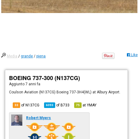
Like
Media
/
grande
/
piena
BOEING 737-300 (N137CG)
Aggiunto
7 anni fa
Coulson Aviation (N137CG) Boeing 737-3H4(WL) at Albury Airport.
of N137CG
of
B733
at
YMAY
33
6093
75
Robert Myers