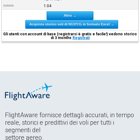
1:04
DURATA
Altro →
Acquista storico voli di N137CG in formato Excel →
Gli utenti con account di base (registrarsi è gratis e facile!) vedono storico
di 3 months
Registrati
FlightAware fornisce dettagli accurati, in tempo
reale, storici e predittivi dei voli per tutti i
segmenti del
settore aereo.