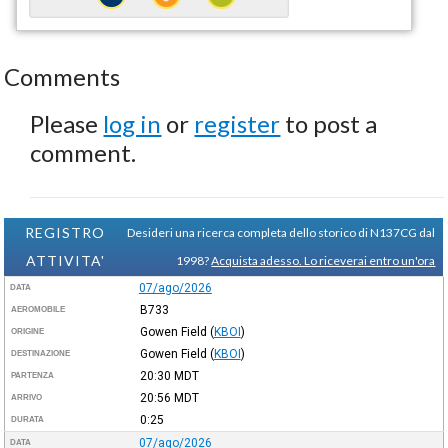
Comments
Please
log in
or
register
to post a
comment.
REGISTRO
Desideri una ricerca completa dello storico di N137CG dal
ATTIVITA'
1998?
Acquista adesso. Lo riceverai entro un'ora
07/ago/2026
DATA
B733
AEROMOBILE
Gowen Field
(
KBOI
)
ORIGINE
Gowen Field
(
KBOI
)
DESTINAZIONE
20:30
MDT
PARTENZA
20:56
MDT
ARRIVO
0:25
DURATA
07/ago/2026
DATA