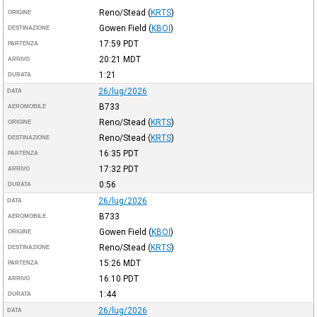
Reno/Stead
(
KRTS
)
ORIGINE
Gowen Field
(
KBOI
)
DESTINAZIONE
17:59
PDT
PARTENZA
20:21
MDT
ARRIVO
1:21
DURATA
26/lug/2026
DATA
B733
AEROMOBILE
Reno/Stead
(
KRTS
)
ORIGINE
Reno/Stead
(
KRTS
)
DESTINAZIONE
16:35
PDT
PARTENZA
17:32
PDT
ARRIVO
0:56
DURATA
26/lug/2026
DATA
B733
AEROMOBILE
Gowen Field
(
KBOI
)
ORIGINE
Reno/Stead
(
KRTS
)
DESTINAZIONE
15:26
MDT
PARTENZA
16:10
PDT
ARRIVO
1:44
DURATA
26/lug/2026
DATA