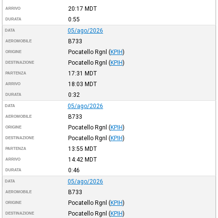
20:17
MDT
ARRIVO
0:55
DURATA
05/ago/2026
DATA
B733
AEROMOBILE
Pocatello Rgnl
(
KPIH
)
ORIGINE
Pocatello Rgnl
(
KPIH
)
DESTINAZIONE
17:31
MDT
PARTENZA
18:03
MDT
ARRIVO
0:32
DURATA
05/ago/2026
DATA
B733
AEROMOBILE
Pocatello Rgnl
(
KPIH
)
ORIGINE
Pocatello Rgnl
(
KPIH
)
DESTINAZIONE
13:55
MDT
PARTENZA
14:42
MDT
ARRIVO
0:46
DURATA
05/ago/2026
DATA
B733
AEROMOBILE
Pocatello Rgnl
(
KPIH
)
ORIGINE
Pocatello Rgnl
(
KPIH
)
DESTINAZIONE