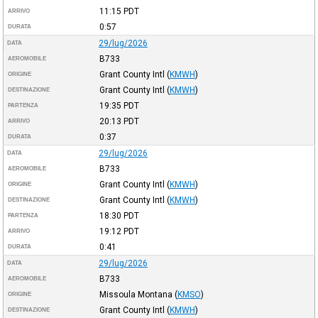
11:15
PDT
ARRIVO
0:57
DURATA
29/lug/2026
DATA
B733
AEROMOBILE
Grant County Intl
(
KMWH
)
ORIGINE
Grant County Intl
(
KMWH
)
DESTINAZIONE
19:35
PDT
PARTENZA
20:13
PDT
ARRIVO
0:37
DURATA
29/lug/2026
DATA
B733
AEROMOBILE
Grant County Intl
(
KMWH
)
ORIGINE
Grant County Intl
(
KMWH
)
DESTINAZIONE
18:30
PDT
PARTENZA
19:12
PDT
ARRIVO
0:41
DURATA
29/lug/2026
DATA
B733
AEROMOBILE
Missoula Montana
(
KMSO
)
ORIGINE
Grant County Intl
(
KMWH
)
DESTINAZIONE