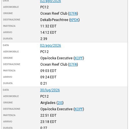
02/ago/2026
DATA
PC12
AEROMOBILE
Ocean Reef Club
(
07FA
)
ORIGINE
Dekalb-Peachtree
(
KPDK
)
DESTINAZIONE
11:32
EDT
PARTENZA
14:12
EDT
ARRIVO
2:39
DURATA
02/ago/2026
DATA
PC12
AEROMOBILE
Opa-locka Executive
(
KOPF
)
ORIGINE
Ocean Reef Club
(
07FA
)
DESTINAZIONE
09:03
EDT
PARTENZA
09:24
EDT
ARRIVO
0:21
DURATA
30/lug/2026
DATA
PC12
AEROMOBILE
Airglades
(
2IS
)
ORIGINE
Opa-locka Executive
(
KOPF
)
DESTINAZIONE
22:51
EDT
PARTENZA
23:18
EDT
ARRIVO
0:27
DURATA