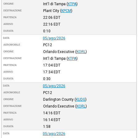
Int'l di Tampa
(
KTPA
)
ORIGINE
Plant City
(
KPCM
)
DESTINAZIONE
22:06
EDT
PARTENZA
22:16
EDT
ARRIVO
0:10
DURATA
05/ago/2026
DATA
PC12
AEROMOBILE
Orlando Executive
(
KORL
)
ORIGINE
Int'l di Tampa
(
KTPA
)
DESTINAZIONE
17:04
EDT
PARTENZA
17:34
EDT
ARRIVO
0:30
DURATA
05/ago/2026
DATA
PC12
AEROMOBILE
Darlington County
(
KUDG
)
ORIGINE
Orlando Executive
(
KORL
)
DESTINAZIONE
14:16
EDT
PARTENZA
16:14
EDT
ARRIVO
1:58
DURATA
05/ago/2026
DATA