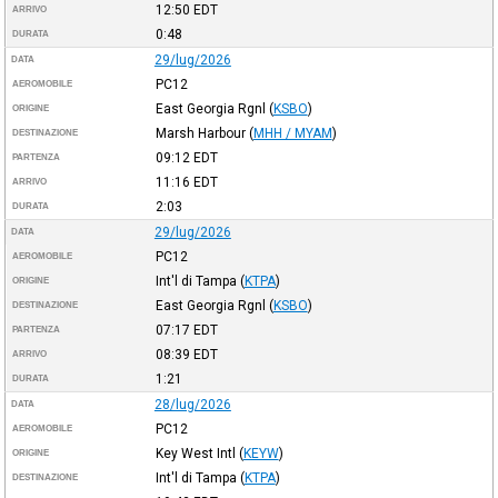
12:50
EDT
ARRIVO
0:48
DURATA
29/lug/2026
DATA
PC12
AEROMOBILE
East Georgia Rgnl
(
KSBO
)
ORIGINE
Marsh Harbour
(
MHH / MYAM
)
DESTINAZIONE
09:12
EDT
PARTENZA
11:16
EDT
ARRIVO
2:03
DURATA
29/lug/2026
DATA
PC12
AEROMOBILE
Int'l di Tampa
(
KTPA
)
ORIGINE
East Georgia Rgnl
(
KSBO
)
DESTINAZIONE
07:17
EDT
PARTENZA
08:39
EDT
ARRIVO
1:21
DURATA
28/lug/2026
DATA
PC12
AEROMOBILE
Key West Intl
(
KEYW
)
ORIGINE
Int'l di Tampa
(
KTPA
)
DESTINAZIONE