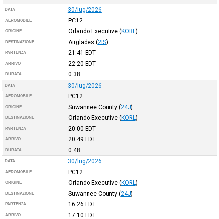
30/lug/2026
DATA
PC12
AEROMOBILE
Orlando Executive
(
KORL
)
ORIGINE
Airglades
(
2IS
)
DESTINAZIONE
21:41
EDT
PARTENZA
22:20
EDT
ARRIVO
0:38
DURATA
30/lug/2026
DATA
PC12
AEROMOBILE
Suwannee County
(
24J
)
ORIGINE
Orlando Executive
(
KORL
)
DESTINAZIONE
20:00
EDT
PARTENZA
20:49
EDT
ARRIVO
0:48
DURATA
30/lug/2026
DATA
PC12
AEROMOBILE
Orlando Executive
(
KORL
)
ORIGINE
Suwannee County
(
24J
)
DESTINAZIONE
16:26
EDT
PARTENZA
17:10
EDT
ARRIVO