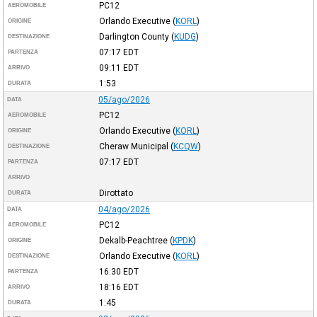
PC12
AEROMOBILE
Orlando Executive
(
KORL
)
ORIGINE
Darlington County
(
KUDG
)
DESTINAZIONE
07:17
EDT
PARTENZA
09:11
EDT
ARRIVO
1:53
DURATA
05/ago/2026
DATA
PC12
AEROMOBILE
Orlando Executive
(
KORL
)
ORIGINE
Cheraw Municipal
(
KCQW
)
DESTINAZIONE
07:17
EDT
PARTENZA
ARRIVO
Dirottato
DURATA
04/ago/2026
DATA
PC12
AEROMOBILE
Dekalb-Peachtree
(
KPDK
)
ORIGINE
Orlando Executive
(
KORL
)
DESTINAZIONE
16:30
EDT
PARTENZA
18:16
EDT
ARRIVO
1:45
DURATA