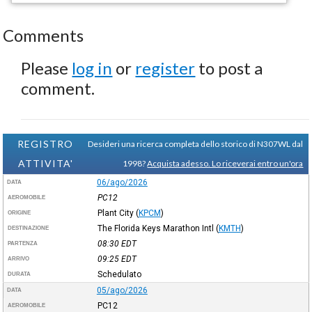
Comments
Please
log in
or
register
to post a
comment.
REGISTRO
Desideri una ricerca completa dello storico di N307WL dal
ATTIVITA'
1998?
Acquista adesso. Lo riceverai entro un'ora
06/ago/2026
DATA
PC12
AEROMOBILE
Plant City
(
KPCM
)
ORIGINE
The Florida Keys Marathon Intl
(
KMTH
)
DESTINAZIONE
08:30
EDT
PARTENZA
09:25
EDT
ARRIVO
Schedulato
DURATA
05/ago/2026
DATA
PC12
AEROMOBILE