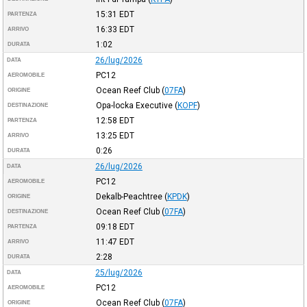
15:31
EDT
PARTENZA
16:33
EDT
ARRIVO
1:02
DURATA
26/lug/2026
DATA
PC12
AEROMOBILE
Ocean Reef Club
(
07FA
)
ORIGINE
Opa-locka Executive
(
KOPF
)
DESTINAZIONE
12:58
EDT
PARTENZA
13:25
EDT
ARRIVO
0:26
DURATA
26/lug/2026
DATA
PC12
AEROMOBILE
Dekalb-Peachtree
(
KPDK
)
ORIGINE
Ocean Reef Club
(
07FA
)
DESTINAZIONE
09:18
EDT
PARTENZA
11:47
EDT
ARRIVO
2:28
DURATA
25/lug/2026
DATA
PC12
AEROMOBILE
Ocean Reef Club
(
07FA
)
ORIGINE