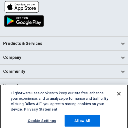
Products & Services
Company
Community
Support
FlightAware uses cookies to keep our site free, enhance
your experience, and to analyze performance and traffic. By
English (USA)
clicking “Allow All”, you agree to storing cookies on your
2026 FlightAware
device.
Privacy Statement
Terms of Use
Privacy
Cookie Settings
Cookie Settings
Allow All