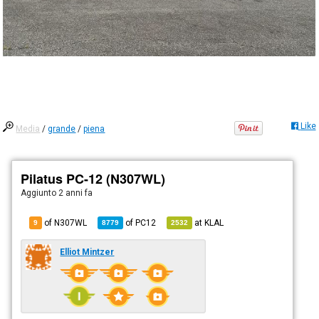
Like
Media
/
grande
/
piena
Pilatus PC-12 (N307WL)
Aggiunto
2 anni fa
of N307WL
of
PC12
at
KLAL
9
8779
2532
Elliot Mintzer