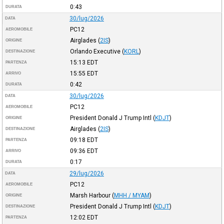
0:43
DURATA
30/lug/2026
DATA
PC12
AEROMOBILE
Airglades
(
2IS
)
ORIGINE
Orlando Executive
(
KORL
)
DESTINAZIONE
15:13
EDT
PARTENZA
15:55
EDT
ARRIVO
0:42
DURATA
30/lug/2026
DATA
PC12
AEROMOBILE
President Donald J Trump Intl
(
KDJT
)
ORIGINE
Airglades
(
2IS
)
DESTINAZIONE
09:18
EDT
PARTENZA
09:36
EDT
ARRIVO
0:17
DURATA
29/lug/2026
DATA
PC12
AEROMOBILE
Marsh Harbour
(
MHH / MYAM
)
ORIGINE
President Donald J Trump Intl
(
KDJT
)
DESTINAZIONE
12:02
EDT
PARTENZA