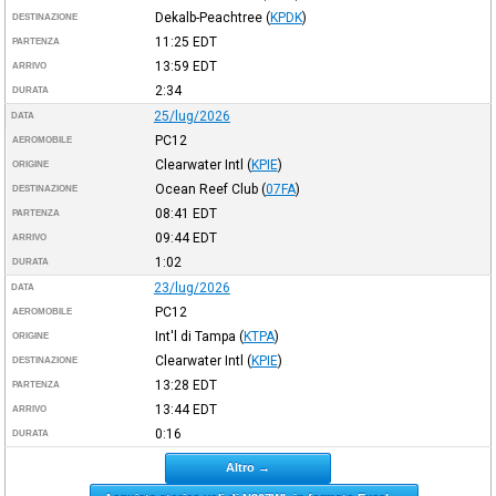
Dekalb-Peachtree
(
KPDK
)
DESTINAZIONE
11:25
EDT
PARTENZA
13:59
EDT
ARRIVO
2:34
DURATA
25/lug/2026
DATA
PC12
AEROMOBILE
Clearwater Intl
(
KPIE
)
ORIGINE
Ocean Reef Club
(
07FA
)
DESTINAZIONE
08:41
EDT
PARTENZA
09:44
EDT
ARRIVO
1:02
DURATA
23/lug/2026
DATA
PC12
AEROMOBILE
Int'l di Tampa
(
KTPA
)
ORIGINE
Clearwater Intl
(
KPIE
)
DESTINAZIONE
13:28
EDT
PARTENZA
13:44
EDT
ARRIVO
0:16
DURATA
Altro →