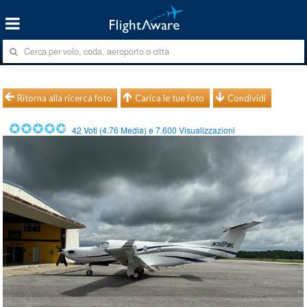
Ritorna alla ricerca foto
Carica le tue foto
Condividi
42
Voti (
4.76
Media) e
7.600
Visualizzazioni