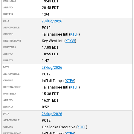
19:43
EDT
PARTENZA
20:48
EDT
ARRIVO
1:04
DURATA
28/lug/2026
DATA
PC12
AEROMOBILE
Tallahassee Intl
(
KTLH
)
ORIGINE
Key West Intl
(
KEYW
)
DESTINAZIONE
17:08
EDT
PARTENZA
18:55
EDT
ARRIVO
1:47
DURATA
28/lug/2026
DATA
PC12
AEROMOBILE
Int'l di Tampa
(
KTPA
)
ORIGINE
Tallahassee Intl
(
KTLH
)
DESTINAZIONE
15:38
EDT
PARTENZA
16:31
EDT
ARRIVO
0:52
DURATA
26/lug/2026
DATA
PC12
AEROMOBILE
Opa-locka Executive
(
KOPF
)
ORIGINE
Int'l di Tampa
(
KTPA
)
DESTINAZIONE