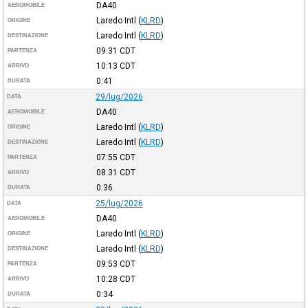
DA40
AEROMOBILE
Laredo Intl
(
KLRD
)
ORIGINE
Laredo Intl
(
KLRD
)
DESTINAZIONE
09:31
CDT
PARTENZA
10:13
CDT
ARRIVO
0:41
DURATA
29/lug/2026
DATA
DA40
AEROMOBILE
Laredo Intl
(
KLRD
)
ORIGINE
Laredo Intl
(
KLRD
)
DESTINAZIONE
07:55
CDT
PARTENZA
08:31
CDT
ARRIVO
0:36
DURATA
25/lug/2026
DATA
DA40
AEROMOBILE
Laredo Intl
(
KLRD
)
ORIGINE
Laredo Intl
(
KLRD
)
DESTINAZIONE
09:53
CDT
PARTENZA
10:28
CDT
ARRIVO
0:34
DURATA