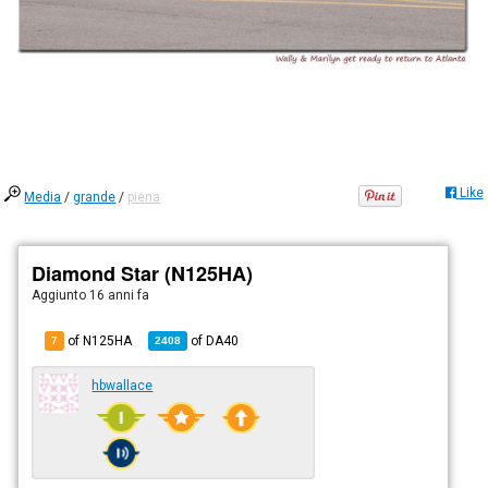
Like
Media
/
grande
/
piena
Diamond Star (N125HA)
Aggiunto
16 anni fa
of N125HA
of
DA40
7
2408
hbwallace