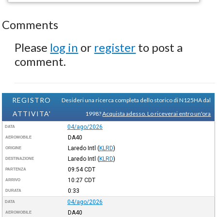
Comments
Please
log in
or
register
to post a
comment.
REGISTRO
Desideri una ricerca completa dello storico di N125HA dal
ATTIVITA'
1998?
Acquista adesso. Lo riceverai entro un'ora
04/ago/2026
DATA
DA40
AEROMOBILE
Laredo Intl
(
KLRD
)
ORIGINE
Laredo Intl
(
KLRD
)
DESTINAZIONE
09:54
CDT
PARTENZA
10:27
CDT
ARRIVO
0:33
DURATA
04/ago/2026
DATA
DA40
AEROMOBILE