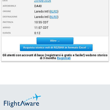
23/lug/2026
DATA
DA40
AEROMOBILE
Laredo Intl
(
KLRD
)
ORIGINE
Laredo Intl
(
KLRD
)
DESTINAZIONE
10:55
CDT
PARTENZA
11:07
CDT
ARRIVO
0:12
DURATA
Altro →
Acquista storico voli di N125HA in formato Excel →
Gli utenti con account di base (registrarsi è gratis e facile!) vedono storico
di 3 months
Registrati