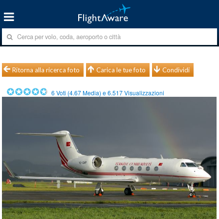
Ritorna alla ricerca foto
Carica le tue foto
Condividi
6
Voti (
4.67
Media) e
6.517
Visualizzazioni