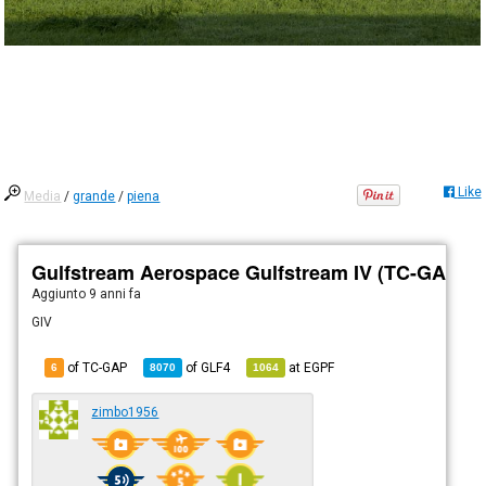
Like
Media
/
grande
/
piena
Gulfstream Aerospace Gulfstream IV (TC-GAP)
Aggiunto
9 anni fa
GIV
of TC-GAP
of
GLF4
at
EGPF
6
8070
1064
zimbo1956