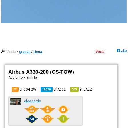
Like
Media
/
grande
/
piena
Airbus A330-200 (CS-TQW)
Aggiunto
7 anni fa
of CS-TQW
of
A332
at
SAEZ
27
18698
585
cboccardo