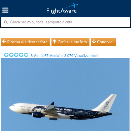
Ritorna alla ricerca foto
Carica le tue foto
Condividi
6
Voti (
4.67
Media) e
3.079
Visualizzazioni