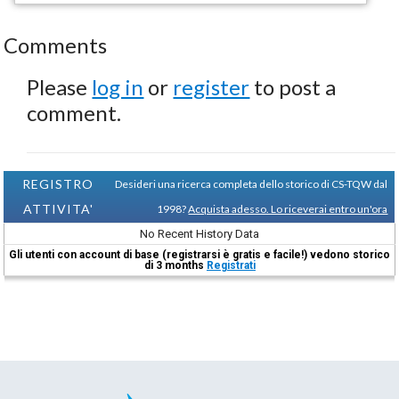
Comments
Please
log in
or
register
to post a
comment.
REGISTRO
Desideri una ricerca completa dello storico di CS-TQW dal
ATTIVITA'
1998?
Acquista adesso. Lo riceverai entro un'ora
No Recent History Data
Gli utenti con account di base (registrarsi è gratis e facile!) vedono storico
di 3 months
Registrati