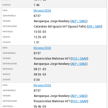
1:46
DURATA
06/ago/2026
DATA
B737
AEROMOBILE
Aeroparque Jorge Newbery
(
AEP / SABE
)
ORIGINE
Cataratas del Iguazú Int'l (Iguazú Falls)
(
IGR / SARI
)
DESTINAZIONE
10:55
-03
PARTENZA
12:26
-03
ARRIVO
1:31
DURATA
06/ago/2026
DATA
B737
AEROMOBILE
Rosario-Islas Malvinas Int'l
(
ROS / SAAR
)
ORIGINE
Aeroparque Jorge Newbery
(
AEP / SABE
)
DESTINAZIONE
08:21
-03
PARTENZA
08:56
-03
ARRIVO
0:34
DURATA
06/ago/2026
DATA
B737
AEROMOBILE
Aeroparque Jorge Newbery
(
AEP / SABE
)
ORIGINE
Rosario-Islas Malvinas Int'l
(
ROS / SAAR
)
DESTINAZIONE
06:46
-03
PARTENZA