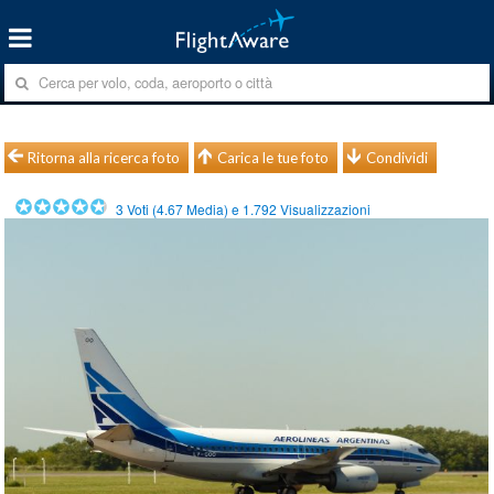
Ritorna alla ricerca foto
Carica le tue foto
Condividi
3
Voti (
4.67
Media) e
1.792
Visualizzazioni