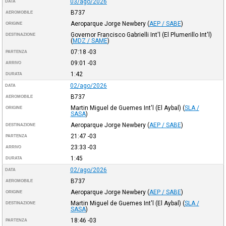
03/ago/2026
DATA
B737
AEROMOBILE
Aeroparque Jorge Newbery
(
AEP / SABE
)
ORIGINE
Governor Francisco Gabrielli Int'l (El Plumerillo Int'l)
DESTINAZIONE
(
MDZ / SAME
)
07:18
-03
PARTENZA
09:01
-03
ARRIVO
1:42
DURATA
02/ago/2026
DATA
B737
AEROMOBILE
Martin Miguel de Guemes Int'l (El Aybal)
(
SLA /
ORIGINE
SASA
)
Aeroparque Jorge Newbery
(
AEP / SABE
)
DESTINAZIONE
21:47
-03
PARTENZA
23:33
-03
ARRIVO
1:45
DURATA
02/ago/2026
DATA
B737
AEROMOBILE
Aeroparque Jorge Newbery
(
AEP / SABE
)
ORIGINE
Martin Miguel de Guemes Int'l (El Aybal)
(
SLA /
DESTINAZIONE
SASA
)
18:46
-03
PARTENZA