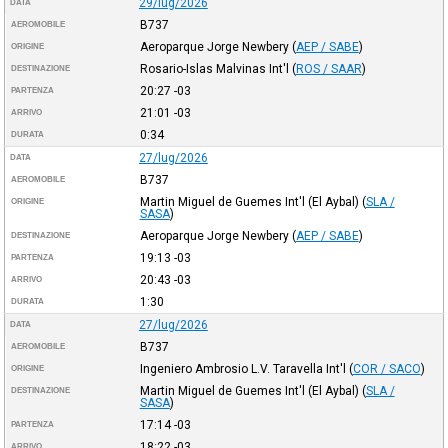
29/lug/2026
DATA
B737
AEROMOBILE
Aeroparque Jorge Newbery
(
AEP / SABE
)
ORIGINE
Rosario-Islas Malvinas Int'l
(
ROS / SAAR
)
DESTINAZIONE
20:27
-03
PARTENZA
21:01
-03
ARRIVO
0:34
DURATA
27/lug/2026
DATA
B737
AEROMOBILE
Martin Miguel de Guemes Int'l (El Aybal)
(
SLA /
ORIGINE
SASA
)
Aeroparque Jorge Newbery
(
AEP / SABE
)
DESTINAZIONE
19:13
-03
PARTENZA
20:43
-03
ARRIVO
1:30
DURATA
27/lug/2026
DATA
B737
AEROMOBILE
Ingeniero Ambrosio L.V. Taravella Int'l
(
COR / SACO
)
ORIGINE
Martin Miguel de Guemes Int'l (El Aybal)
(
SLA /
DESTINAZIONE
SASA
)
17:14
-03
PARTENZA
18:22
-03
ARRIVO