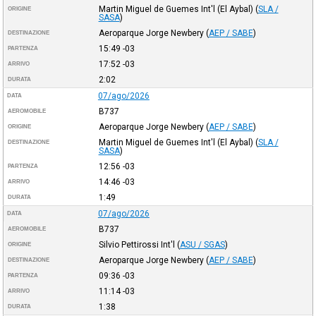
Martin Miguel de Guemes Int'l (El Aybal)
(
SLA /
ORIGINE
SASA
)
Aeroparque Jorge Newbery
(
AEP / SABE
)
DESTINAZIONE
15:49
-03
PARTENZA
17:52
-03
ARRIVO
2:02
DURATA
07/ago/2026
DATA
B737
AEROMOBILE
Aeroparque Jorge Newbery
(
AEP / SABE
)
ORIGINE
Martin Miguel de Guemes Int'l (El Aybal)
(
SLA /
DESTINAZIONE
SASA
)
12:56
-03
PARTENZA
14:46
-03
ARRIVO
1:49
DURATA
07/ago/2026
DATA
B737
AEROMOBILE
Silvio Pettirossi Int'l
(
ASU / SGAS
)
ORIGINE
Aeroparque Jorge Newbery
(
AEP / SABE
)
DESTINAZIONE
09:36
-03
PARTENZA
11:14
-03
ARRIVO
1:38
DURATA