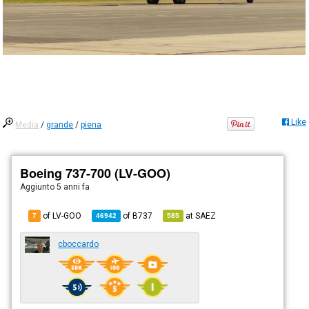
Like
Media
/
grande
/
piena
Boeing 737-700 (LV-GOO)
Aggiunto
5 anni fa
of LV-GOO
of
B737
at
SAEZ
7
46942
585
cboccardo