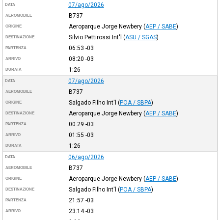
07/ago/2026
DATA
B737
AEROMOBILE
Aeroparque Jorge Newbery
(
AEP / SABE
)
ORIGINE
Silvio Pettirossi Int'l
(
ASU / SGAS
)
DESTINAZIONE
06:53
-03
PARTENZA
08:20
-03
ARRIVO
1:26
DURATA
07/ago/2026
DATA
B737
AEROMOBILE
Salgado Filho Int'l
(
POA / SBPA
)
ORIGINE
Aeroparque Jorge Newbery
(
AEP / SABE
)
DESTINAZIONE
00:29
-03
PARTENZA
01:55
-03
ARRIVO
1:26
DURATA
06/ago/2026
DATA
B737
AEROMOBILE
Aeroparque Jorge Newbery
(
AEP / SABE
)
ORIGINE
Salgado Filho Int'l
(
POA / SBPA
)
DESTINAZIONE
21:57
-03
PARTENZA
23:14
-03
ARRIVO