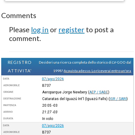
Comments
Please
log in
or
register
to post a
comment.
REGISTRO
Desideri una ricerca completa dello storico di LV-GOO dal
ATTIVITA'
1998?
Acquista adesso. Lo riceverai entro un'ora
07/ago/2026
DATA
B737
AEROMOBILE
Aeroparque Jorge Newbery
(
AEP / SABE
)
ORIGINE
Cataratas del Iguazú Int'l (Iguazú Falls)
(
IGR / SARI
)
DESTINAZIONE
20:05
-03
PARTENZA
21:27
-03
ARRIVO
In volo
DURATA
07/ago/2026
DATA
B737
AEROMOBILE