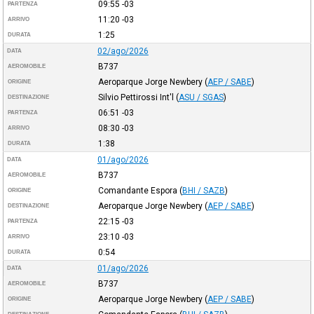
09:55
-03
PARTENZA
11:20
-03
ARRIVO
1:25
DURATA
02/ago/2026
DATA
B737
AEROMOBILE
Aeroparque Jorge Newbery
(
AEP / SABE
)
ORIGINE
Silvio Pettirossi Int'l
(
ASU / SGAS
)
DESTINAZIONE
06:51
-03
PARTENZA
08:30
-03
ARRIVO
1:38
DURATA
01/ago/2026
DATA
B737
AEROMOBILE
Comandante Espora
(
BHI / SAZB
)
ORIGINE
Aeroparque Jorge Newbery
(
AEP / SABE
)
DESTINAZIONE
22:15
-03
PARTENZA
23:10
-03
ARRIVO
0:54
DURATA
01/ago/2026
DATA
B737
AEROMOBILE
Aeroparque Jorge Newbery
(
AEP / SABE
)
ORIGINE