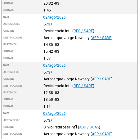
20:32
-03
ARRIVO
1:45
DURATA
02/ago/2026
DATA
B737
AEROMOBILE
Resistencia Int'l
(
RES / SARE
)
ORIGINE
Aeroparque Jorge Newbery
(
AEP / SABE
)
DESTINAZIONE
14:35
-03
PARTENZA
15:42
-03
ARRIVO
1:07
DURATA
02/ago/2026
DATA
B737
AEROMOBILE
Aeroparque Jorge Newbery
(
AEP / SABE
)
ORIGINE
Resistencia Int'l
(
RES / SARE
)
DESTINAZIONE
12:38
-03
PARTENZA
13:50
-03
ARRIVO
1:11
DURATA
02/ago/2026
DATA
B737
AEROMOBILE
Silvio Pettirossi Int'l
(
ASU / SGAS
)
ORIGINE
Aeroparque Jorge Newbery
(
AEP / SABE
)
DESTINAZIONE