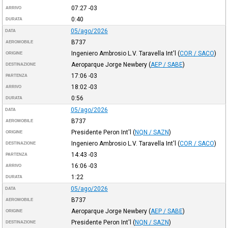
07:27
-03
ARRIVO
0:40
DURATA
05/ago/2026
DATA
B737
AEROMOBILE
Ingeniero Ambrosio L.V. Taravella Int'l
(
COR / SACO
)
ORIGINE
Aeroparque Jorge Newbery
(
AEP / SABE
)
DESTINAZIONE
17:06
-03
PARTENZA
18:02
-03
ARRIVO
0:56
DURATA
05/ago/2026
DATA
B737
AEROMOBILE
Presidente Peron Int'l
(
NQN / SAZN
)
ORIGINE
Ingeniero Ambrosio L.V. Taravella Int'l
(
COR / SACO
)
DESTINAZIONE
14:43
-03
PARTENZA
16:06
-03
ARRIVO
1:22
DURATA
05/ago/2026
DATA
B737
AEROMOBILE
Aeroparque Jorge Newbery
(
AEP / SABE
)
ORIGINE
Presidente Peron Int'l
(
NQN / SAZN
)
DESTINAZIONE