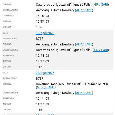
Cataratas del Iguazú Int'l (Iguazú Falls)
(
IGR / SARI
)
ORIGINE
Aeroparque Jorge Newbery
(
AEP / SABE
)
DESTINAZIONE
15:16
-03
PARTENZA
16:53
-03
ARRIVO
1:36
DURATA
03/ago/2026
DATA
B737
AEROMOBILE
Aeroparque Jorge Newbery
(
AEP / SABE
)
ORIGINE
Cataratas del Iguazú Int'l (Iguazú Falls)
(
IGR / SARI
)
DESTINAZIONE
12:44
-03
PARTENZA
14:27
-03
ARRIVO
1:42
DURATA
03/ago/2026
DATA
B737
AEROMOBILE
Governor Francisco Gabrielli Int'l (El Plumerillo Int'l)
ORIGINE
(
MDZ / SAME
)
Aeroparque Jorge Newbery
(
AEP / SABE
)
DESTINAZIONE
10:11
-03
PARTENZA
11:27
-03
ARRIVO
1:16
DURATA