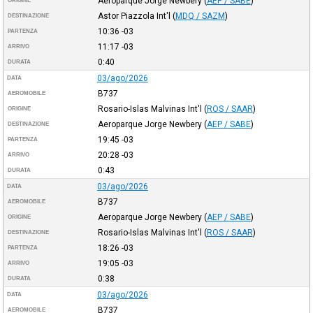
Aeroparque Jorge Newbery
(
AEP / SABE
)
ORIGINE
Astor Piazzola Int'l
(
MDQ / SAZM
)
DESTINAZIONE
10:36
-03
PARTENZA
11:17
-03
ARRIVO
0:40
DURATA
03/ago/2026
DATA
B737
AEROMOBILE
Rosario-Islas Malvinas Int'l
(
ROS / SAAR
)
ORIGINE
Aeroparque Jorge Newbery
(
AEP / SABE
)
DESTINAZIONE
19:45
-03
PARTENZA
20:28
-03
ARRIVO
0:43
DURATA
03/ago/2026
DATA
B737
AEROMOBILE
Aeroparque Jorge Newbery
(
AEP / SABE
)
ORIGINE
Rosario-Islas Malvinas Int'l
(
ROS / SAAR
)
DESTINAZIONE
18:26
-03
PARTENZA
19:05
-03
ARRIVO
0:38
DURATA
03/ago/2026
DATA
B737
AEROMOBILE