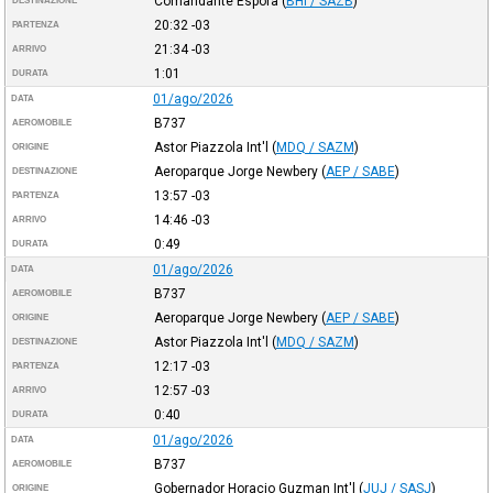
Comandante Espora
(
BHI / SAZB
)
DESTINAZIONE
20:32
-03
PARTENZA
21:34
-03
ARRIVO
1:01
DURATA
01/ago/2026
DATA
B737
AEROMOBILE
Astor Piazzola Int'l
(
MDQ / SAZM
)
ORIGINE
Aeroparque Jorge Newbery
(
AEP / SABE
)
DESTINAZIONE
13:57
-03
PARTENZA
14:46
-03
ARRIVO
0:49
DURATA
01/ago/2026
DATA
B737
AEROMOBILE
Aeroparque Jorge Newbery
(
AEP / SABE
)
ORIGINE
Astor Piazzola Int'l
(
MDQ / SAZM
)
DESTINAZIONE
12:17
-03
PARTENZA
12:57
-03
ARRIVO
0:40
DURATA
01/ago/2026
DATA
B737
AEROMOBILE
Gobernador Horacio Guzman Int'l
(
JUJ / SASJ
)
ORIGINE