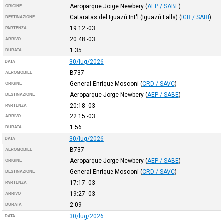
Aeroparque Jorge Newbery
(
AEP / SABE
)
ORIGINE
Cataratas del Iguazú Int'l (Iguazú Falls)
(
IGR / SARI
)
DESTINAZIONE
19:12
-03
PARTENZA
20:48
-03
ARRIVO
1:35
DURATA
30/lug/2026
DATA
B737
AEROMOBILE
General Enrique Mosconi
(
CRD / SAVC
)
ORIGINE
Aeroparque Jorge Newbery
(
AEP / SABE
)
DESTINAZIONE
20:18
-03
PARTENZA
22:15
-03
ARRIVO
1:56
DURATA
30/lug/2026
DATA
B737
AEROMOBILE
Aeroparque Jorge Newbery
(
AEP / SABE
)
ORIGINE
General Enrique Mosconi
(
CRD / SAVC
)
DESTINAZIONE
17:17
-03
PARTENZA
19:27
-03
ARRIVO
2:09
DURATA
30/lug/2026
DATA