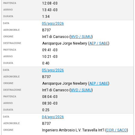
12:08
-03
PARTENZA
13:43
-03
ARRIVO
1:34
DURATA
05/ago/2026
DATA
B737
AEROMOBILE
Int'l di Carrasco
(
MVD / SUMU
)
ORIGINE
Aeroparque Jorge Newbery
(
AEP / SABE
)
DESTINAZIONE
09:41
-03
PARTENZA
10:21
-03
ARRIVO
0:40
DURATA
05/ago/2026
DATA
B737
AEROMOBILE
Aeroparque Jorge Newbery
(
AEP / SABE
)
ORIGINE
Int'l di Carrasco
(
MVD / SUMU
)
DESTINAZIONE
08:04
-03
PARTENZA
08:30
-03
ARRIVO
0:25
DURATA
04/ago/2026
DATA
B737
AEROMOBILE
Ingeniero Ambrosio L.V. Taravella Int'l
(
COR / SACO
)
ORIGINE