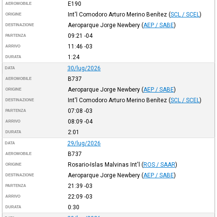
E190
AEROMOBILE
Int'l Comodoro Arturo Merino Benítez
(
SCL / SCEL
)
ORIGINE
Aeroparque Jorge Newbery
(
AEP / SABE
)
DESTINAZIONE
09:21
-04
PARTENZA
11:46
-03
ARRIVO
1:24
DURATA
30/lug/2026
DATA
B737
AEROMOBILE
Aeroparque Jorge Newbery
(
AEP / SABE
)
ORIGINE
Int'l Comodoro Arturo Merino Benítez
(
SCL / SCEL
)
DESTINAZIONE
07:08
-03
PARTENZA
08:09
-04
ARRIVO
2:01
DURATA
29/lug/2026
DATA
B737
AEROMOBILE
Rosario-Islas Malvinas Int'l
(
ROS / SAAR
)
ORIGINE
Aeroparque Jorge Newbery
(
AEP / SABE
)
DESTINAZIONE
21:39
-03
PARTENZA
22:09
-03
ARRIVO
0:30
DURATA