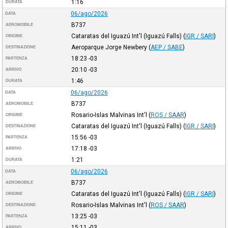
1:16
DURATA
06/ago/2026
DATA
B737
AEROMOBILE
Cataratas del Iguazú Int'l (Iguazú Falls)
(
IGR / SARI
)
ORIGINE
Aeroparque Jorge Newbery
(
AEP / SABE
)
DESTINAZIONE
18:23
-03
PARTENZA
20:10
-03
ARRIVO
1:46
DURATA
06/ago/2026
DATA
B737
AEROMOBILE
Rosario-Islas Malvinas Int'l
(
ROS / SAAR
)
ORIGINE
Cataratas del Iguazú Int'l (Iguazú Falls)
(
IGR / SARI
)
DESTINAZIONE
15:56
-03
PARTENZA
17:18
-03
ARRIVO
1:21
DURATA
06/ago/2026
DATA
B737
AEROMOBILE
Cataratas del Iguazú Int'l (Iguazú Falls)
(
IGR / SARI
)
ORIGINE
Rosario-Islas Malvinas Int'l
(
ROS / SAAR
)
DESTINAZIONE
13:25
-03
PARTENZA
15:11
-03
ARRIVO