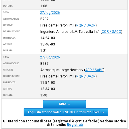
1:08
DURATA
27/lug/2026
DATA
B737
AEROMOBILE
Presidente Peron Int'l
(
NQN / SAZN
)
ORIGINE
Ingeniero Ambrosio L.V. Taravella Int'l
(
COR / SACO
)
DESTINAZIONE
14:24
-03
PARTENZA
15:46
-03
ARRIVO
1:21
DURATA
27/lug/2026
DATA
B737
AEROMOBILE
Aeroparque Jorge Newbery
(
AEP / SABE
)
ORIGINE
Presidente Peron Int'l
(
NQN / SAZN
)
DESTINAZIONE
11:54
-03
PARTENZA
13:34
-03
ARRIVO
1:40
DURATA
Altro →
Acquista storico voli di LVGOO in formato Excel →
Gli utenti con account di base (registrarsi è gratis e facile!) vedono storico
di 3 months
Registrati