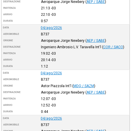
Aeroparque Jorge Newbery
(
AEP / SABE
)
DESTINAZIONE
21:13
-03
PARTENZA
22:10
-03
ARRIVO
0:57
DURATA
04/ago/2026
DATA
B737
AEROMOBILE
Aeroparque Jorge Newbery
(
AEP / SABE
)
ORIGINE
Ingeniero Ambrosio L.V. Taravella Int'l
(
COR / SACO
)
DESTINAZIONE
19:02
-03
PARTENZA
20:14
-03
ARRIVO
1:12
DURATA
04/ago/2026
DATA
B737
AEROMOBILE
Astor Piazzola Int'l
(
MDQ / SAZM
)
ORIGINE
Aeroparque Jorge Newbery
(
AEP / SABE
)
DESTINAZIONE
12:07
-03
PARTENZA
12:52
-03
ARRIVO
0:44
DURATA
04/ago/2026
DATA
B737
AEROMOBILE