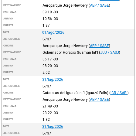
Aeroparque Jorge Newbery
(
AEP / SABE
)
DESTINAZIONE
09:19
-03
PARTENZA
10:56
-03
ARRIVO
1:37
DURATA
01/ago/2026
DATA
B737
AEROMOBILE
Aeroparque Jorge Newbery
(
AEP / SABE
)
ORIGINE
Gobernador Horacio Guzman Int'l
(
JUJ / SASJ
)
DESTINAZIONE
06:17
-03
PARTENZA
08:20
-03
ARRIVO
2:02
DURATA
31/lug/2026
DATA
B737
AEROMOBILE
Cataratas del Iguazú Int'l (Iguazú Falls)
(
IGR / SARI
)
ORIGINE
Aeroparque Jorge Newbery
(
AEP / SABE
)
DESTINAZIONE
21:49
-03
PARTENZA
23:22
-03
ARRIVO
1:32
DURATA
31/lug/2026
DATA
B737
AEROMOBILE