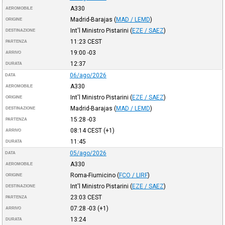
A330
AEROMOBILE
Madrid-Barajas
(
MAD / LEMD
)
ORIGINE
Int'l Ministro Pistarini
(
EZE / SAEZ
)
DESTINAZIONE
11:23
CEST
PARTENZA
19:00
-03
ARRIVO
12:37
DURATA
06/ago/2026
DATA
A330
AEROMOBILE
Int'l Ministro Pistarini
(
EZE / SAEZ
)
ORIGINE
Madrid-Barajas
(
MAD / LEMD
)
DESTINAZIONE
15:28
-03
PARTENZA
08:14
CEST
(+1)
ARRIVO
11:45
DURATA
05/ago/2026
DATA
A330
AEROMOBILE
Roma-Fiumicino
(
FCO / LIRF
)
ORIGINE
Int'l Ministro Pistarini
(
EZE / SAEZ
)
DESTINAZIONE
23:03
CEST
PARTENZA
07:28
-03
(+1)
ARRIVO
13:24
DURATA