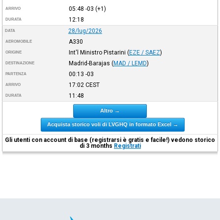
05:48
-03
(+1)
ARRIVO
12:18
DURATA
28/lug/2026
DATA
A330
AEROMOBILE
Int'l Ministro Pistarini
(
EZE / SAEZ
)
ORIGINE
Madrid-Barajas
(
MAD / LEMD
)
DESTINAZIONE
00:13
-03
PARTENZA
17:02
CEST
ARRIVO
11:48
DURATA
Altro →
Acquista storico voli di LVGHQ in formato Excel →
Gli utenti con account di base (registrarsi è gratis e facile!) vedono storico
di 3 months
Registrati