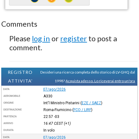
Comments
Please
log in
or
register
to post a
comment.
REGISTRO
Desideri una ricerca completa dello storico di LV-GHQ dal
ATTIVITA'
1998?
Acquista adesso. Lo riceverai entro un'ora
07/ago/2026
DATA
A330
AEROMOBILE
Int'l Ministro Pistarini
(
EZE / SAEZ
)
ORIGINE
Roma-Fiumicino
(
FCO / LIRF
)
DESTINAZIONE
22:57
-03
PARTENZA
16:47
CEST
(+1)
ARRIVO
In volo
DURATA
07/ago/2026
DATA