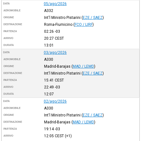
05/ago/2026
DATA
A332
AEROMOBILE
Int'l Ministro Pistarini
(
EZE / SAEZ
)
ORIGINE
Roma-Fiumicino
(
FCO / LIRF
)
DESTINAZIONE
02:26
-03
PARTENZA
20:27
CEST
ARRIVO
13:01
DURATA
03/ago/2026
DATA
A330
AEROMOBILE
Madrid-Barajas
(
MAD / LEMD
)
ORIGINE
Int'l Ministro Pistarini
(
EZE / SAEZ
)
DESTINAZIONE
15:41
CEST
PARTENZA
22:49
-03
ARRIVO
12:07
DURATA
02/ago/2026
DATA
A330
AEROMOBILE
Int'l Ministro Pistarini
(
EZE / SAEZ
)
ORIGINE
Madrid-Barajas
(
MAD / LEMD
)
DESTINAZIONE
19:14
-03
PARTENZA
12:05
CEST
(+1)
ARRIVO