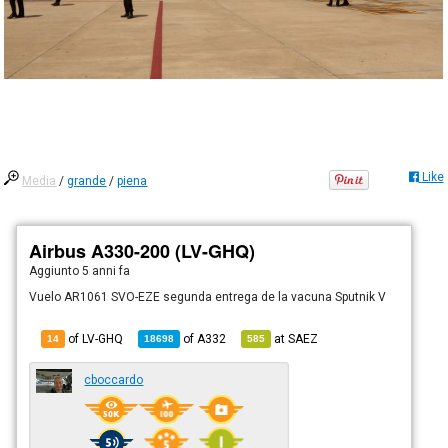
Like
Media
/
grande
/
piena
Airbus A330-200 (LV-GHQ)
Aggiunto
5 anni fa
Vuelo AR1061 SVO-EZE segunda entrega de la vacuna Sputnik V
of LV-GHQ
of
A332
at
SAEZ
14
18698
585
cboccardo