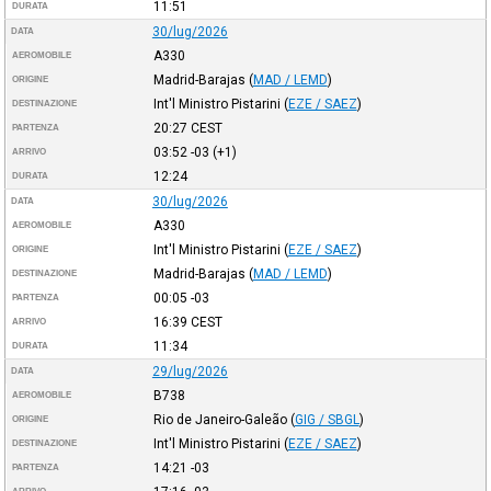
11:51
DURATA
30/lug/2026
DATA
A330
AEROMOBILE
Madrid-Barajas
(
MAD / LEMD
)
ORIGINE
Int'l Ministro Pistarini
(
EZE / SAEZ
)
DESTINAZIONE
20:27
CEST
PARTENZA
03:52
-03
(+1)
ARRIVO
12:24
DURATA
30/lug/2026
DATA
A330
AEROMOBILE
Int'l Ministro Pistarini
(
EZE / SAEZ
)
ORIGINE
Madrid-Barajas
(
MAD / LEMD
)
DESTINAZIONE
00:05
-03
PARTENZA
16:39
CEST
ARRIVO
11:34
DURATA
29/lug/2026
DATA
B738
AEROMOBILE
Rio de Janeiro-Galeão
(
GIG / SBGL
)
ORIGINE
Int'l Ministro Pistarini
(
EZE / SAEZ
)
DESTINAZIONE
14:21
-03
PARTENZA