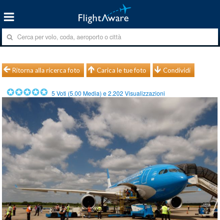
Ritorna alla ricerca foto
Carica le tue foto
Condividi
5
Voti (
5.00
Media) e
2.202
Visualizzazioni