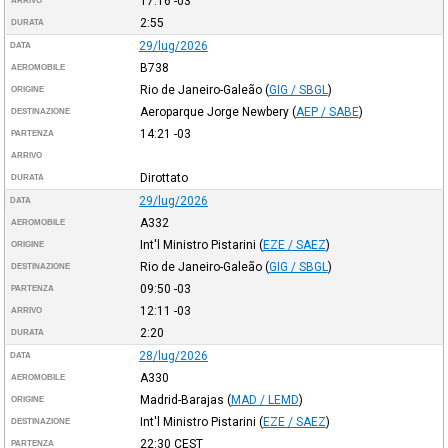
17:16
-03
ARRIVO
2:55
DURATA
29/lug/2026
DATA
B738
AEROMOBILE
Rio de Janeiro-Galeão
(
GIG / SBGL
)
ORIGINE
Aeroparque Jorge Newbery
(
AEP / SABE
)
DESTINAZIONE
14:21
-03
PARTENZA
ARRIVO
Dirottato
DURATA
29/lug/2026
DATA
A332
AEROMOBILE
Int'l Ministro Pistarini
(
EZE / SAEZ
)
ORIGINE
Rio de Janeiro-Galeão
(
GIG / SBGL
)
DESTINAZIONE
09:50
-03
PARTENZA
12:11
-03
ARRIVO
2:20
DURATA
28/lug/2026
DATA
A330
AEROMOBILE
Madrid-Barajas
(
MAD / LEMD
)
ORIGINE
Int'l Ministro Pistarini
(
EZE / SAEZ
)
DESTINAZIONE
22:30
CEST
PARTENZA