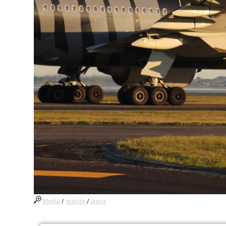
Media
/
grande
/
piena