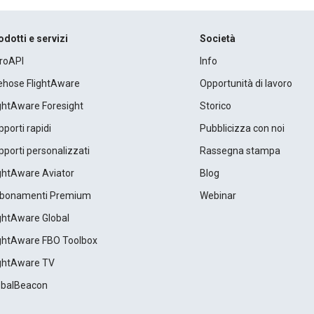
odotti e servizi
Società
roAPI
Info
rehose FlightAware
Opportunità di lavoro
ightAware Foresight
Storico
porti rapidi
Pubblicizza con noi
porti personalizzati
Rassegna stampa
ightAware Aviator
Blog
bonamenti Premium
Webinar
ightAware Global
ightAware FBO Toolbox
ightAware TV
obalBeacon