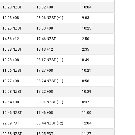
10:28
NZST
16:32
+08
10:04
19:03
+08
08:06
NZST
(+1)
9:03
10:25
NZST
16:50
+08
10:25
14:56
+12
17:46
NZST
2:50
10:38
NZST
13:13
+12
2:35
19:28
+08
08:17
NZST
(+1)
8:49
11:06
NZST
17:27
+08
10:21
19:27
+08
08:24
NZST
(+1)
8:56
10:53
NZST
17:22
+08
10:29
19:54
+08
08:31
NZST
(+1)
8:37
10:46
NZST
17:46
+08
11:00
22:39
PDT
05:44
NZST
(+2)
12:04
20:38
NZST
13:05
PDT
11:27