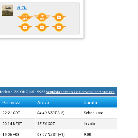
VHZNI
 storico di ZK-OKQ dal 1998?
Acquista adesso. Lo riceverai entro un'ora
Partenza
Arrivo
Durata
22:21
CDT
04:49
NZST
(+2)
Schedulato
20:14
NZST
15:54
CDT
In volo
19:06
+08
08:07
NZST
(+1)
9:00