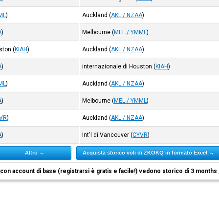
ML
)
Auckland
(
AKL / NZAA
)
A
)
Melbourne
(
MEL / YMML
)
uston
(
KIAH
)
Auckland
(
AKL / NZAA
)
A
)
internazionale di Houston
(
KIAH
)
ML
)
Auckland
(
AKL / NZAA
)
A
)
Melbourne
(
MEL / YMML
)
VR
)
Auckland
(
AKL / NZAA
)
A
)
Int'l di Vancouver
(
CYVR
)
Altro →
Acquista storico voli di ZKOKQ in formato Excel →
i con account di base (registrarsi è gratis e facile!) vedono storico di 3 months