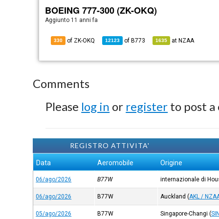
BOEING 777-300 (ZK-OKQ)
Aggiunto
11 anni fa
of ZK-OKQ
of
B773
at
NZAA
330
12123
1635
Comments
Please
log in
or
register
to post a
REGISTRO ATTIVITA'
Data
Aeromobile
Origine
06/ago/2026
B77W
internazionale di Ho
06/ago/2026
B77W
Auckland
(
AKL / NZA
05/ago/2026
B77W
Singapore-Changi
(
SI