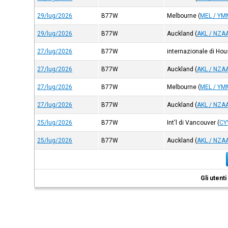
29/lug/2026
B77W
Melbourne
(
MEL / YM
29/lug/2026
B77W
Auckland
(
AKL / NZA
27/lug/2026
B77W
internazionale di Ho
27/lug/2026
B77W
Auckland
(
AKL / NZA
27/lug/2026
B77W
Melbourne
(
MEL / YM
27/lug/2026
B77W
Auckland
(
AKL / NZA
25/lug/2026
B77W
Int'l di Vancouver
(
CY
25/lug/2026
B77W
Auckland
(
AKL / NZA
Gli utent