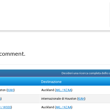
 comment.
Desideri una ricerca completa dello
Destinazione
uston
(
KIAH
)
Auckland
(
AKL / NZAA
)
A
)
internazionale di Houston
(
KIAH
)
N / WSSS
)
Auckland
(
AKL / NZAA
)