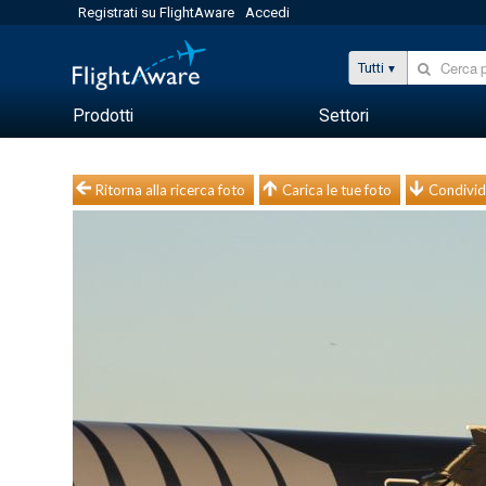
Registrati su FlightAware
Accedi
Tutti
Prodotti
Settori
Ritorna alla ricerca foto
Carica le tue foto
Condivid