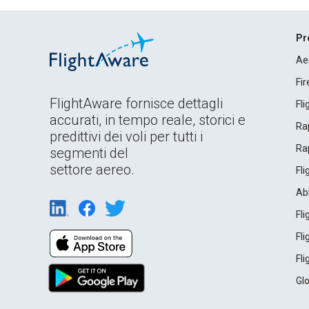
Pr
Ae
Fi
FlightAware fornisce dettagli
Fl
accurati, in tempo reale, storici e
Rap
predittivi dei voli per tutti i
Rap
segmenti del
settore aereo.
Fl
Ab
Fl
Fl
Fl
Gl