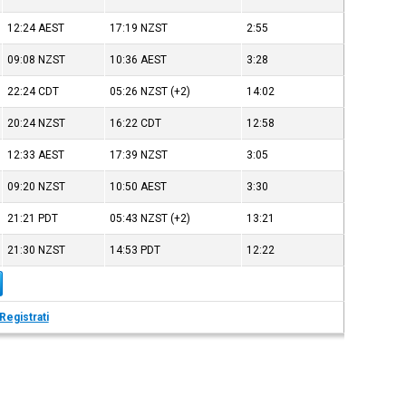
12:24
AEST
17:19
NZST
2:55
09:08
NZST
10:36
AEST
3:28
22:24
CDT
05:26
NZST
(+2)
14:02
20:24
NZST
16:22
CDT
12:58
12:33
AEST
17:39
NZST
3:05
09:20
NZST
10:50
AEST
3:30
21:21
PDT
05:43
NZST
(+2)
13:21
21:30
NZST
14:53
PDT
12:22
Registrati