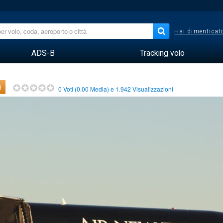
Hai dimenticato
ADS-B
Tracking volo
i
0
Voti (
0.00
Media) e
1.942
Visualizzazioni