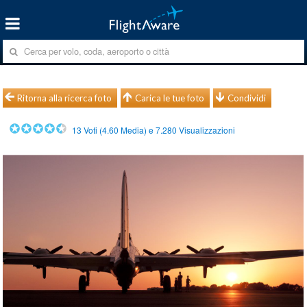
Ritorna alla ricerca foto
Carica le tue foto
Condividi
13
Voti (
4.60
Media) e
7.280
Visualizzazioni