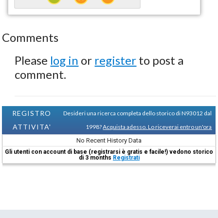
Comments
Please
log in
or
register
to post a
comment.
REGISTRO
Desideri una ricerca completa dello storico di N93012 dal
ATTIVITA'
1998?
Acquista adesso. Lo riceverai entro un'ora
No Recent History Data
Gli utenti con account di base (registrarsi è gratis e facile!) vedono storico
di 3 months
Registrati